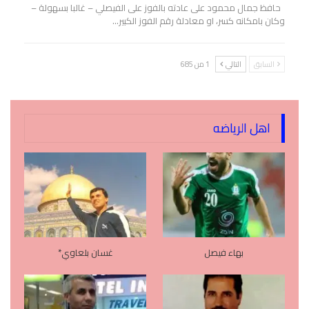
حافظ جمال محمود على عادته بالفوز على الفيصلي – غالبا بسهولة –
وكان بامكانه كسر، او معادلة رقم الفوز الكبير…
السابق
التالي
1 من 685
اهل الرياضه
بهاء فيصل
غسان بلعاوي*