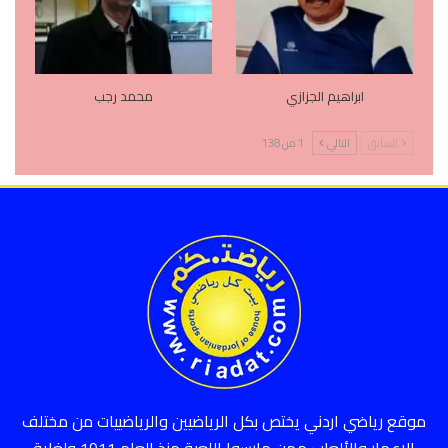
ابراهيم الجزازي
محمد رجب
السابق
التالي
1 من 138
موقع رياضي اردني يختص بكل الرياضيين والرياضييات من مختلف