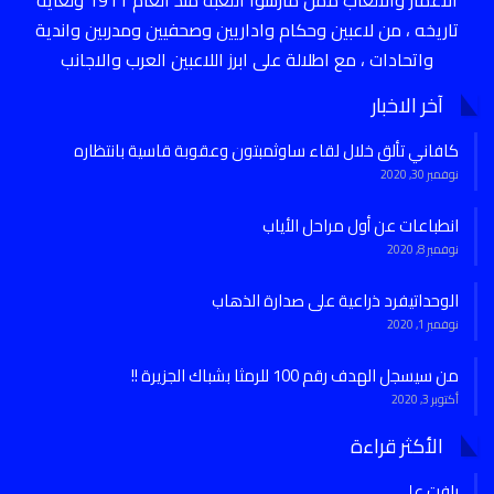
الاعمار والألعاب ممن مارسوا اللعبة منذ العام 1911 ولغاية
تاريخه ، من لاعبين وحكام واداريين وصحفيين ومدربين واندية
واتحادات ، مع اطلالة على ابرز اللاعبين العرب والاجانب
آخر الاخبار
كافاني تألق خلال لقاء ساوثمبتون وعقوبة قاسية بانتظاره
نوفمبر 30, 2020
انطباعات عن أول مراحل الأياب
نوفمبر 8, 2020
الوحداتيفرد ذراعية على صدارة الذهاب
نوفمبر 1, 2020
من سيسجل الهدف رقم 100 للرمثا بشباك الجزيرة !!
أكتوبر 3, 2020
الأكثر قراءة
رافت علي