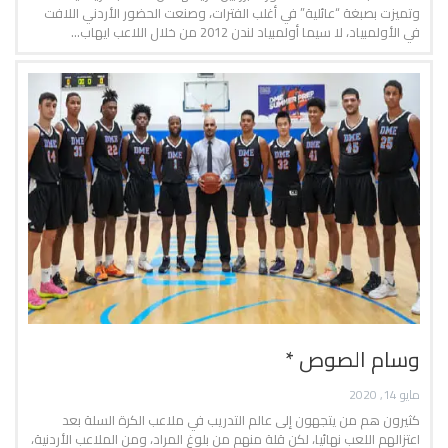
وتميزت بصبغة “عائلية” في أغلب الفترات، وصنعت الحضور الأردني اللافت
في الأولمبياد، لا سيما أولمبياد لندن 2012 من خلال اللاعب ايهاب…
وسام الصوص *
مايو 14, 2020
كثيرون هم من يتجهون إلى عالم التدريب في ملاعب الكرة السلة بعد
اعتزالهم اللعب نهائيا، لكن قلة منهم من بلوغ المراد، ومن الملاعب الأردنية،