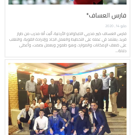
فارس العساف*
مايو 14, 2020
فارس العساف كبير مدربي التايكواندو الأردنية، أثبت أنه مدرب من طراز
فريد، يعتمد في عمله على التخطيط والعمل الجاد وإلارادة القوية، والتغلب
على ضعف الإمكانات والموارد، وهو طموح ويعمل بصمت، وأعطى
دلالة…