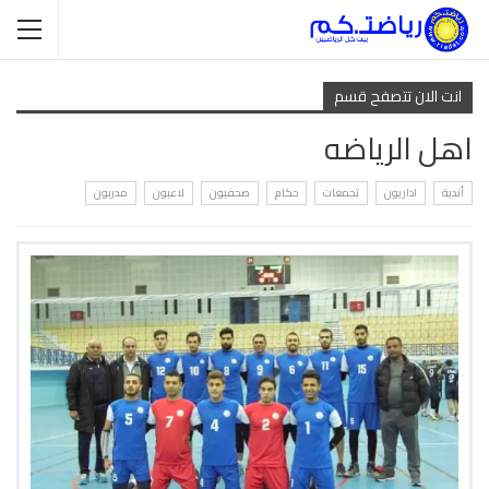
انت الان تتصفح قسم
اهل الرياضه
أندية
اداريون
تجمعات
حكام
صحفيون
لاعبون
مدربون