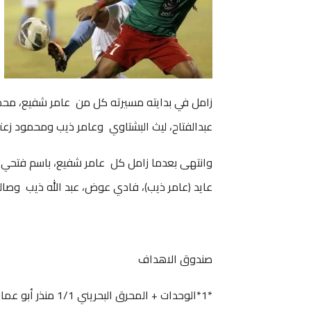
زامل في بدايته مسيرته كل من عامر شفيع، محمد
عبدالفتاح، ليث البشتاوي وعامر ذيب ومحمود زعت
وانتهى بعدما زامل كل عامر شفيع، باسم فتحي
عايد (عامر ذيب)، فادي عوض، عبد الله ذيب وصال
صندوق الاهداف
*1*الوحدات + المحرق البحريني 1/1 منذر أبو عمارة د30