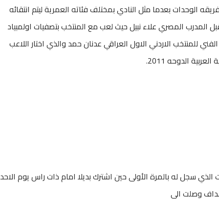
ريقه الوحدات بعدما مثل النادي بمختلف فئاته العمرية ليتم انتقائه
منتخب الاولمبي الاردني عام 2011 من قبل المدرب المصري علاء نبيل حيث لعب مع المنتخب بتصفيات اولمبياد
الفني للمنتخب الاردني الاول العراقي عدنان حمد والذي اختار اللاعب
ربية الدوحه 2011.
 الذي سجل له بالمرة الأولى حين اشترك بديلا امام ذات راس يوم الاحد