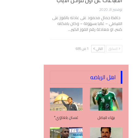
انطباعات عن أول مراحل الأياب
نوفمبر 8, 2020
حافظ جمال محمود على عادته بالفوز على
الفيصلي – غالبا بسهولة – وكان بامكانه
كسر، او معادلة رقم الفوز الكبير…
السابق
التالي
1 من 685
اهل الرياضه
بهاء فيصل
غسان بلعاوي*