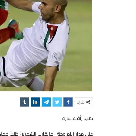
شارك
كتب: رأفت ساره
على مدار ايام وحتى مايقارب الشهرين ظلت جماهي