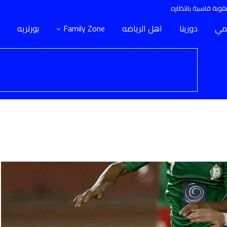
وبة قاسية بانتظاره
مي
دورينا
اهل الرياضه
Family Zone
بورتريه