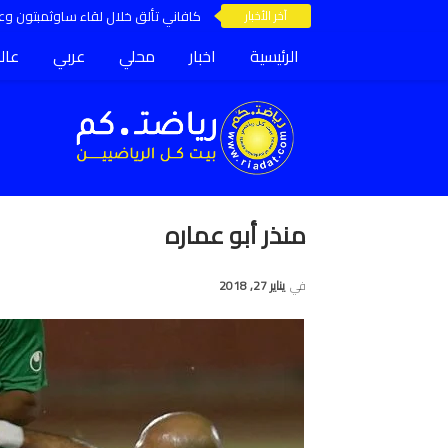
آخر الأخبار
كافاني تألق خلال لقاء ساوثمبتون وعق
الرئيسية
اخبار
محلي
عربي
عال
منذر أبو عماره
في
يناير 27, 2018