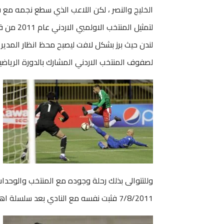
الخليج والنصر ، لكن اللاعب الذي سطع نجمه مع ف
لتمثيل ال
لندن حيث برز بشكل لافت ليصبح محظ انظار المدير 
لصفوف المنتخب الاردني المشارك بالدورة الرياضية الع
وللتتوالى بذلك رحلة وجوده مع المنتخب والوحدات
7/8/2011 فثبت نفسه مع النادي بعد سلسلة اهداف وصلت الى