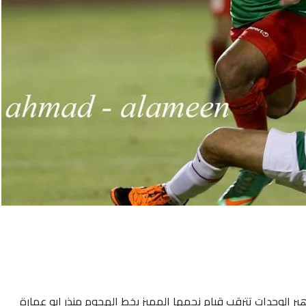
ر الوحدات تترقب قيام نجمها المميز بخط الهجوم منذر ابو عمارة