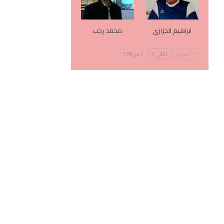
ابراهيم الجزازي
محمد رجب
السابق
التالي
1 من 138