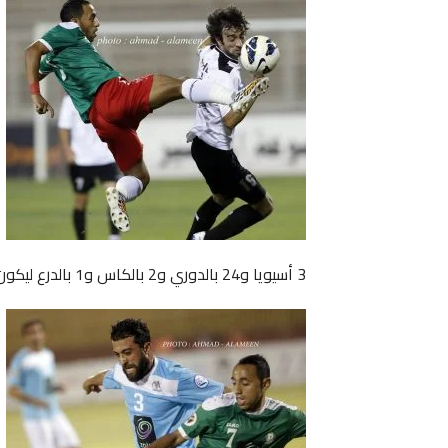
3 أسيويا و24 بالدوري و2 بالكاس و1 بالدرع ليكون ما سجله رسميا 30 هدفا بالتمام والكمال.