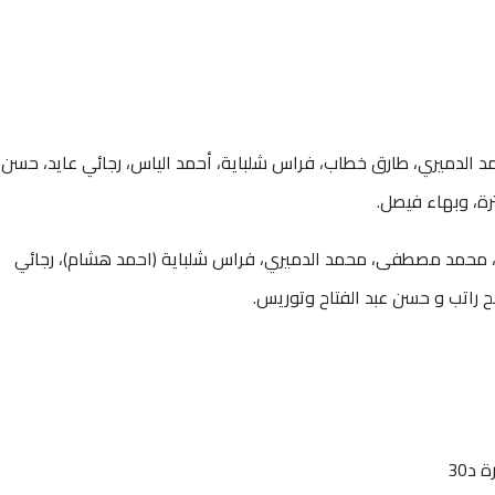
 الدميري، طارق خطاب، فراس شلباية، أحمد الياس، رجائي عايد، حسن
رة، وبهاء فيصل.
، محمد مصطفى، محمد الدميري، فراس شلباية (احمد هشام)، رجائي
ح راتب و حسن عبد الفتاح وتوريس.