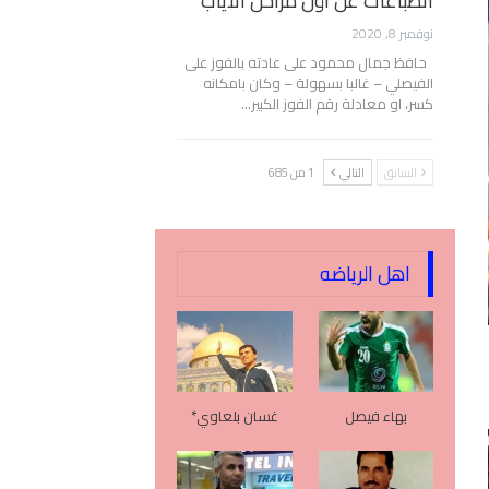
انطباعات عن أول مراحل الأياب
نوفمبر 8, 2020
حافظ جمال محمود على عادته بالفوز على
الفيصلي – غالبا بسهولة – وكان بامكانه
كسر، او معادلة رقم الفوز الكبير…
السابق
التالي
1 من 685
اهل الرياضه
بهاء فيصل
غسان بلعاوي*