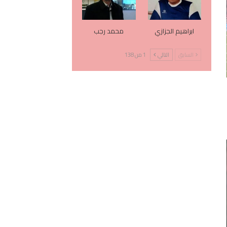
ابراهيم الجزازي
محمد رجب
السابق
التالي
1 من 138