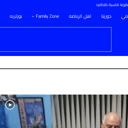
وبة قاسية بانتظاره
مي
دورينا
اهل الرياضه
Family Zone
بورتريه