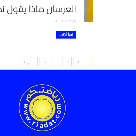
العرسان ماذا يقول نص 5/52 عن ق
يونيو 27, 2019
اقرأ أكثر...
1
2
3
…
37
التالي