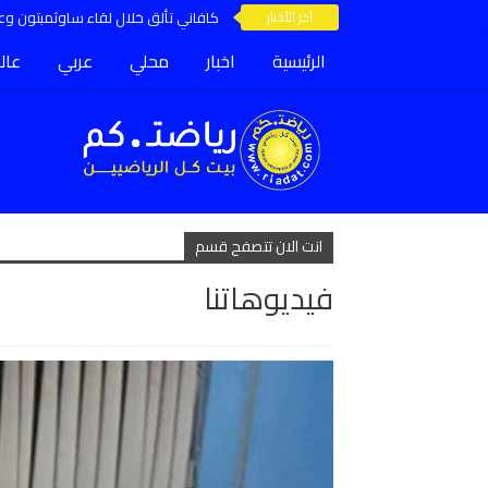
آخر الأخبار
كافاني تألق خلال لقاء ساوثمبتون وعق
الرئيسية
اخبار
محلي
عربي
عال
انت الان تتصفح قسم
فيديوهاتنا