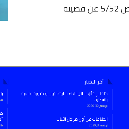
ضيته
آخر الاخبار
كافاني تألق خلال لقاء ساوثمبتون وعقوبة قاسية
را
بانتظاره
سبتمب
نوفمبر 30, 2020
انطباعات عن أول مراحل الأياب
“س
نوفمبر 8, 2020
يناير 7,