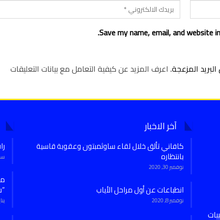
Save my name, email, and website in
لبريد المزعجة.
اعرف المزيد عن كيفية التعامل مع بيانات التعليقات
آخر الاخبار
كافاني تألق خلال لقاء ساوثمبتون وعقوبة قاسية
را
بانتظاره
سبتمب
نوفمبر 30, 2020
انطباعات عن أول مراحل الأياب
“س
نوفمبر 8, 2020
يناير 7,
يات