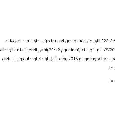
بحق الموزع المميز الذي ولد بالسعودية يوم 32/1/1994 التي ظل وفيا لها حين لعب بها مرتين حتى انه بدا من هناك
بعدما انتظم مع القادسية الاصفر والاحمريوم 1/8/2014 ثم انتهت اعارته منه يوم 20/12 بنفس العام ليتسلمه الوحدات
الذي لم يكرم وفادته فلم يشركه كثيرا فانتقل للعب مع العروبة موسم 2016 ومنه انتقل او عاد لوحدات دون ان يلعب
ضا .
ها.