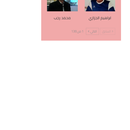
ابراهيم الجزازي
محمد رجب
السابق
التالي
1 من 138