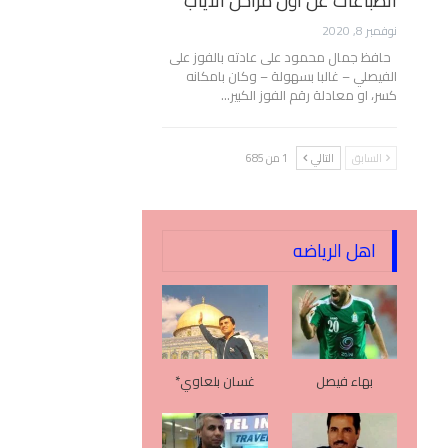
انطباعات عن أول مراحل الأياب
نوفمبر 8, 2020
حافظ جمال محمود على عادته بالفوز على
الفيصلي – غالبا بسهولة – وكان بامكانه
كسر، او معادلة رقم الفوز الكبير…
السابق
التالي
1 من 685
اهل الرياضه
بهاء فيصل
غسان بلعاوي*