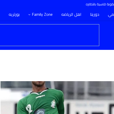
وبة قاسية بانتظاره
مي
دورينا
اهل الرياضه
Family Zone
بورتريه