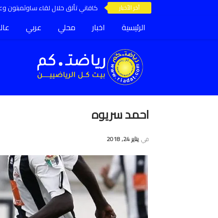
آخر الأخبار
كافاني تألق خلال لقاء ساوثمبتون وعق
الرئيسية
اخبار
محلي
عربي
عال
احمد سريوه
في
يناير 24, 2018