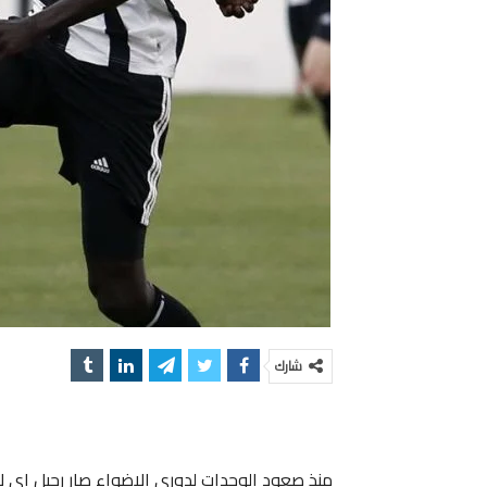
شارك
منذ صعود الوحدات لدوري الاضواء صار رحيل اي لا