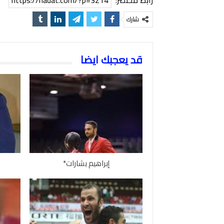
شارك
قد يعجبك ايضا
إبراهيم بشارات*