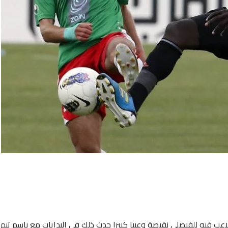
عب فيه للفيصلي نقيصة وعيبا كبيرا حدث ذلك في البدايات مع باسم تيم