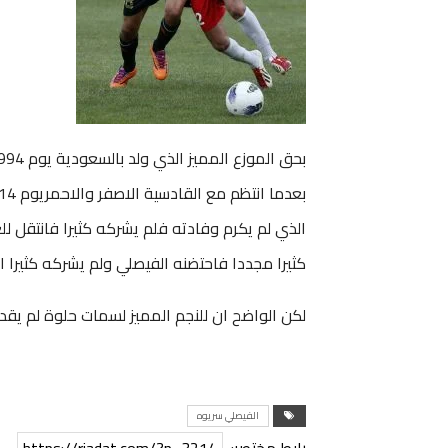
كثيرا مجددا فاحتضنه الفيصلي ولم يشركه كثيرا اي
لكن الواضح ان للنجم المميز لسمات حلوة لم يقدر
الفيصلي سريوه
رابط مختصر:
https://riadat.com/?p=3214