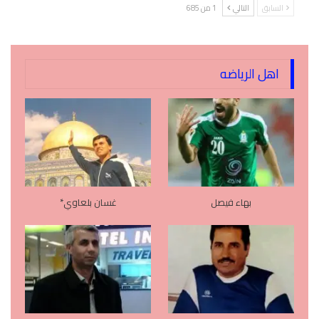
السابق
التالي
1 من 685
اهل الرياضه
بهاء فيصل
غسان بلعاوي*