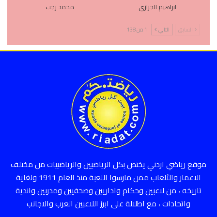
ابراهيم الجزازي
محمد رجب
السابق
التالي
1 من 138
موقع رياضي اردني يختص بكل الرياضيين والرياضييات من مختلف
الاعمار والألعاب ممن مارسوا اللعبة منذ العام 1911 ولغاية
تاريخه ، من لاعبين وحكام واداريين وصحفيين ومدربين واندية
واتحادات ، مع اطلالة على ابرز اللاعبين العرب والاجانب