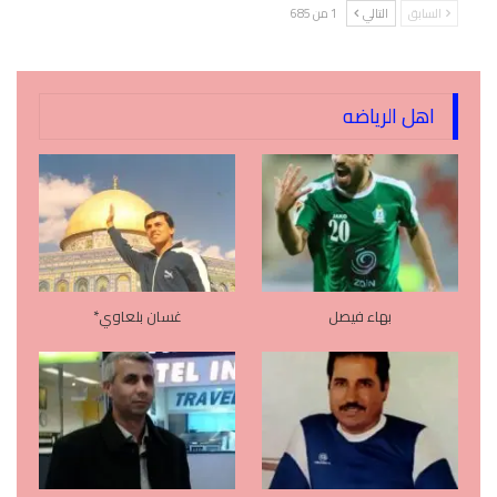
السابق
التالي
1 من 685
اهل الرياضه
بهاء فيصل
غسان بلعاوي*