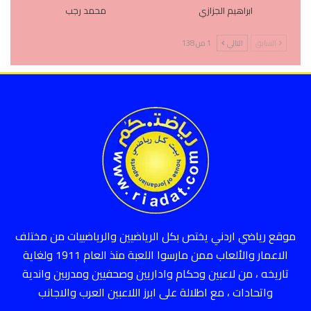
ابراهيم الجزازي
محمد رجب
السابق
التالي
1 من 138
موقع رياضي اردني يختص بكل الرياضيين والرياضييات من مختلف
الاعمار والألعاب ممن مارسوا اللعبة منذ العام 1911 ولغاية
تاريخه ، من لاعبين وحكام واداريين وصحفيين ومدربين واندية
واتحادات ، مع اطلالة على ابرز اللاعبين العرب والاجانب