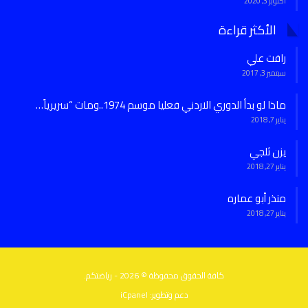
أكتوبر 3, 2020
الأكثر قراءة
رافت علي
سبتمبر 3, 2017
ماذا لو بدأ الدوري الاردني فعليا موسم 1974..ومات “سريرياً…
يناير 7, 2018
يزن ثلجي
يناير 27, 2018
منذر أبو عماره
يناير 27, 2018
كافة الحقوق محفوظة © 2026 - رياضتكم.
دعم وتطوير:
iCpanel