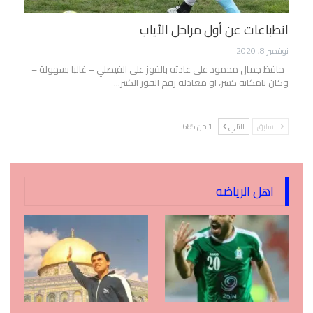
انطباعات عن أول مراحل الأياب
نوفمبر 8, 2020
حافظ جمال محمود على عادته بالفوز على الفيصلي – غالبا بسهولة –
وكان بامكانه كسر، او معادلة رقم الفوز الكبير…
السابق
التالي
1 من 685
اهل الرياضه