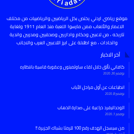
موقع رياضي اردني يختص بكل الرياضيين والرياضييات من مختلف
الاعمار والألعاب ممن مارسوا اللعبة منذ العام 1911 ولغاية
تاريخه ، من لاعبين وحكام واداريين وصحفيين ومدربين واندية
واتحادات ، مع اطلالة على ابرز اللاعبين العرب والاجانب
آخر الاخبار
كافاني تألق خلال لقاء ساوثمبتون وعقوبة قاسية بانتظاره
نوفمبر 30, 2020
انطباعات عن أول مراحل الأياب
نوفمبر 8, 2020
الوحداتيفرد ذراعية على صدارة الذهاب
نوفمبر 1, 2020
من سيسجل الهدف رقم 100 للرمثا بشباك الجزيرة !!