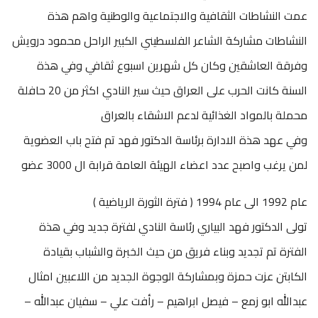
عمت النشاطات الثقافية والاجتماعية والوطنية واهم هذة
النشاطات مشاركة الشاعر الفلسطيني الكبير الراحل محمود درويش
وفرقة العاشقين وكان كل شهرين اسبوع ثقافي وفي هذة
السنة كانت الحرب على العراق حيث سير النادي اكثر من 20 حافلة
محملة بالمواد الغذائية لدعم الاشقاء بالعراق
وفي عهد هذة الادارة برئاسة الدكتور فهد تم فتح باب العضوية
لمن يرغب واصبح عدد اعضاء الهيئة العامة قرابة ال 3000 عضو
عام 1992 الى عام 1994 ( فترة الثورة الرياضية )
تولى الدكتور فهد البياري رئاسة النادي لفترة جديد وفي هذة
الفترة تم تجديد وبناء فريق من حيث الخبرة والشباب بقيادة
الكابتن عزت حمزة وبمشاركة الوجوة الجديد من اللاعبين امثال
عبدالله ابو زمع – فيصل ابراهيم – رأفت علي – سفيان عبدالله –