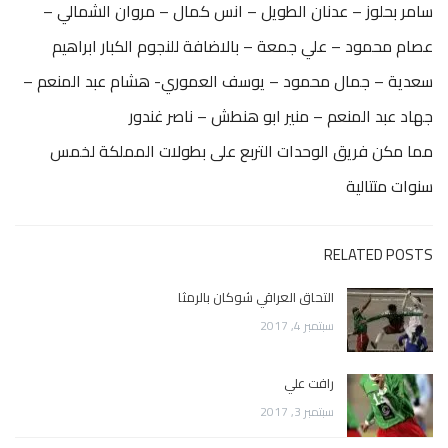
سامر بحلوز – عدنان الطويل – انس كمال – مروان الشمالي –
عصام محمود – علي جمعة – بالاضافة للنجوم الكبار ابراهيم
سعدية – جمال محمود – يوسف العموري- هشام عبد المنعم –
جهاد عبد المنعم – منير ابو هنطش – ناصر غندور
مما مكن فريق الوحدات التربع على بطولات المملكة لخمس
سنوات متتالية
RELATED POSTS
التحاق العراقي شوكان بالرمثا
سبتمبر 4, 2017
رافت علي
سبتمبر 3, 2017