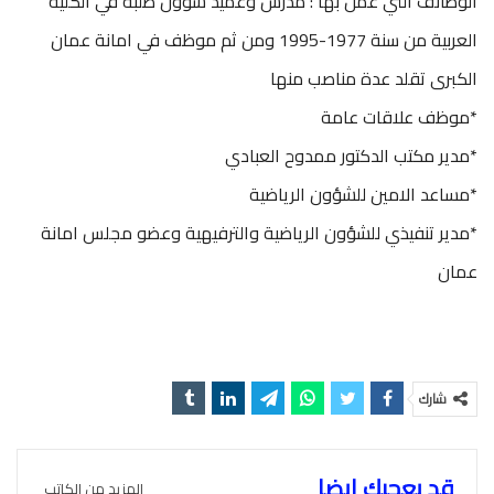
الوظائف التي عمل بها : مدرس وعميد شؤون طلبة في الكلية
العربية من سنة 1977-1995 ومن ثم موظف في امانة عمان
الكبرى تقلد عدة مناصب منها
*موظف علاقات عامة
*مدير مكتب الدكتور ممدوح العبادي
*مساعد الامين للشؤون الرياضية
*مدير تنفيذي للشؤون الرياضية والترفيهية وعضو مجلس امانة
عمان
شارك
قد يعجبك ايضا
المزيد من الكاتب