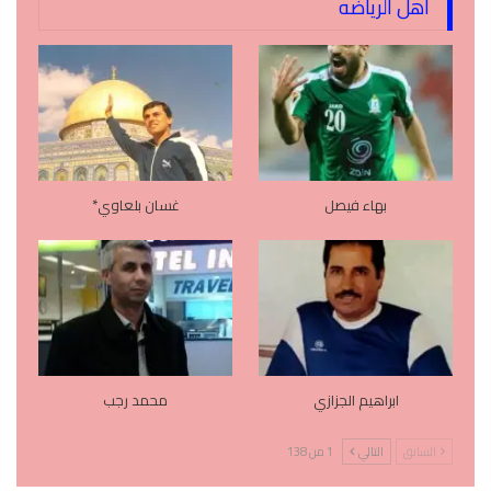
اهل الرياضه
بهاء فيصل
غسان بلعاوي*
ابراهيم الجزازي
محمد رجب
السابق
التالي
1 من 138