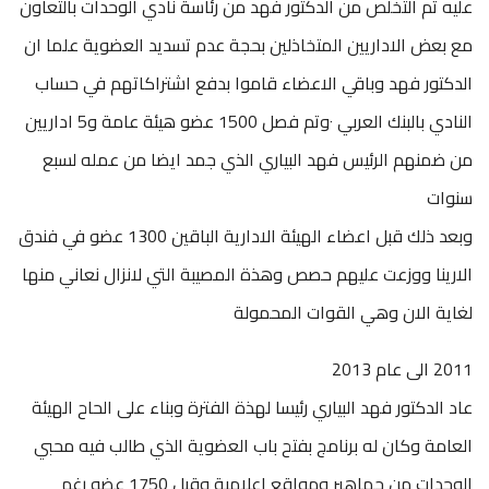
عليه تم التخلص من الدكتور فهد من رئاسة نادي الوحدات بالتعاون
مع بعض الاداريين المتخاذلين بحجة عدم تسديد العضوية علما ان
الدكتور فهد وباقي الاعضاء قاموا بدفع اشتراكاتهم في حساب
النادي بالبنك العربي ٠وتم فصل 1500 عضو هيئة عامة و5 اداريين
من ضمنهم الرئيس فهد البياري الذي جمد ايضا من عمله لسبع
سنوات
وبعد ذلك قبل اعضاء الهيئة الادارية الباقين 1300 عضو في فندق
الارينا ووزعت عليهم حصص وهذة المصيبة التي لانزال نعاني منها
لغاية الان وهي القوات المحمولة
2011 الى عام 2013
عاد الدكتور فهد البياري رئيسا لهذة الفترة وبناء على الحاح الهيئة
العامة وكان له برنامج بفتح باب العضوية الذي طالب فيه محبي
الوحدات من جماهير ومواقع اعلامية وقبل 1750 عضو رغم