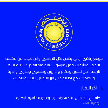
موقع رياضي اردني يختص بكل الرياضيين والرياضييات من مختلف
الاعمار والألعاب ممن مارسوا اللعبة منذ العام 1911 ولغاية
تاريخه ، من لاعبين وحكام واداريين وصحفيين ومدربين واندية
واتحادات ، مع اطلالة على ابرز اللاعبين العرب والاجانب
آخر الاخبار
كافاني تألق خلال لقاء ساوثمبتون وعقوبة قاسية بانتظاره
نوفمبر 30, 2020