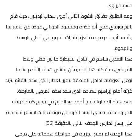
حسم جزراوي
ومع انطلاق دقائق الشوط الثاني أجرى سحاب تبديلين، حيث قام
بالزج بورقتي عدي أبو خضرة ومحمود الحوراني عوضا عن سمير رجا
وأحمد أبو جادو بهدف تعزيز قدرات الفريق في خطي الوسط
والهجوم.
هذا التعديل ساهم في تبادل السيطرة ما بين خطي وسط
الفريقين، حيث كاد هنا الجزيرة أن يقتنص هدف التقدم عندما
توغل العوضات لداخل المنطقة ليمرر للعطار الذي سدد بالقائم لترتد
كرته أمام إبراهيم سعادة الذي سدد هذه المرمى بالعارضة.
وبعد هذه المحاولة نجح أحمد عبدالحليم في ترجيح كفة فريقه
الجزيرة عندما تصدى لتنفيذ الكرة من موقف ثابت لتستقر تسديدته
على يسار الحارس الهدف الثاني بالدقيقة (56).
هذا الهدف لم يمنع الجزيرة في مواصلة هجماته على مرمى