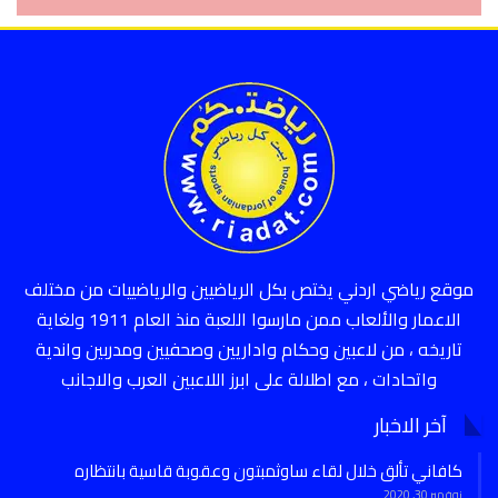
موقع رياضي اردني يختص بكل الرياضيين والرياضييات من مختلف
الاعمار والألعاب ممن مارسوا اللعبة منذ العام 1911 ولغاية
تاريخه ، من لاعبين وحكام واداريين وصحفيين ومدربين واندية
واتحادات ، مع اطلالة على ابرز اللاعبين العرب والاجانب
آخر الاخبار
كافاني تألق خلال لقاء ساوثمبتون وعقوبة قاسية بانتظاره
نوفمبر 30, 2020