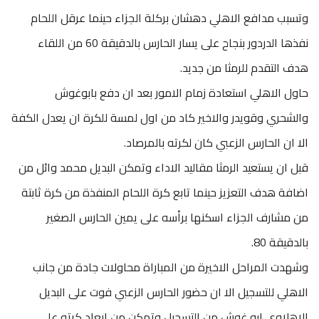
وتسبب مدافع الاهلي دهشان بركلة الجزاء حينما عرقل اللحام
نفذها الدردور بنجاح على يسار الحارس بالدقيقة 60 من اللقاء
هدف التقدم للرمثا من جديد.
حاول الاهلي استعادة زمام الامور بعد ان دفع بابوغوش
والشحري وقويدر والاخير كاد من اول لمسة للكرة ان يعدل الكفة
الا ان الحارس الزعبي كان لكرته بالمرصاد.
قبل ان يستعيد الرمثا مقاليد الاداء وتمكن البديل محمد وائل من
اضافة هدف التعزيز حينما تابع كرة اللحام المنفذة من كرة ثابتة
من مشارف الجزاء اسكنها برأسه على يمين الحارس الصغير
بالدقيقة 80.
وشهدت المراحل الاخيرة من المباراة محاولات جادة من جانب
الاهلي للتسجيل الا ان حضور الحارس الزعبي فوت على البديل
الاهلاوي ابو غوش من التسجيل وتمكن من ابعاد كرته على