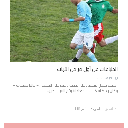
انطباعات عن أول مراحل الأياب
نوفمبر 8, 2020
حافظ جمال محمود على عادته بالفوز على الفيصلي – غالبا بسهولة –
وكان بامكانه كسر، او معادلة رقم الفوز الكبير…
السابق
التالي
1 من 685