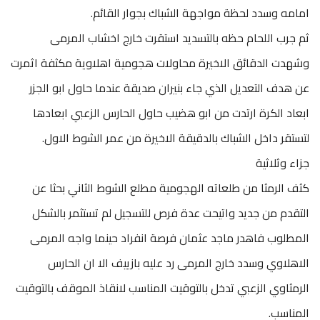
امامه وسدد لحظة مواجهة الشباك بجوار القائم.
ثم جرب اللحام حظه بالتسديد استقرت خارج اخشاب المرمى
وشهدت الدقائق الاخيرة محاولات هجومية اهلاوية مكثفة اثمرت
عن هدف التعديل الذي جاء بنيران صديقة عندما حاول ابو الجزر
ابعاد الكرة ارتدت من ابو هضيب حاول الحارس الزعبي ابعادها
لتستقر داخل الشباك بالدقيقة الاخيرة من عمر الشوط الاول.
جزاء وثلاثية
كثف الرمثا من طلعاته الهجومية مطلع الشوط الثاني بحثا عن
التقدم من جديد واتيحت عدة فرص للتسجيل لم تستثمر بالشكل
المطلوب فاهدر ماجد عثمان فرصة انفراد حينما واجه المرمى
الاهلاوي وسدد خارج المرمى رد عليه بازييف الا ان الحارس
الرمثاوي الزعبي تدخل بالتوقيت المناسب لانقاذ الموقف بالتوقيت
المناسب.