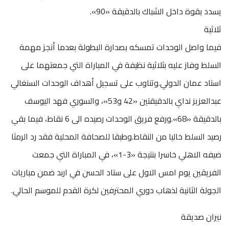
يسدد بقوة داخل الشباك بالدقيقة «90».
ثلاثية
فيما واصل الوحدات تمسكه بصدارة البطولة بعدما أنجز مهمة
السلط وفاز عليه بثلاثية نظيفة في المباراة التي جمعتهما على
استاد عمان الدولي.وتناوب على تسجيل أهداف الوحدات السنغالي
عبدالعزيز نداي بالدقيقتين «42 و53»، والسوري فهد اليوسف
بالدقيقة «68».ورفع فريق الوحدات رصيده الى 6 نقاط، فيما بقي
رصيد السلط خاليا من النقاط.وطبقا للصحافة المحلية فقد رد الرمثا
ضيفه الاهلي خاسرا بنتيجة «3-1»، في المباراة التي جمعت
الفريقين يوم امس الاول على ستاد الحسن في اربد ضمن مباريات
الجولة الثانية لذهاب دوري المحترفين لكرة القدم للموسم الحالي.
نيران صديقة