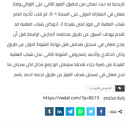
تاريخية له حيث تمكن من تحقيق الفوز الثاني على التوالي.وفاز
معان في المباراة الاولى على السلط 1-0، ثم قلب تأخره امام
شباب العقبة الى فوز ثمين بنتيجة 3-2.وكان شباب العقبة قد
تقدم بهدف السبق عن طريق محترفه البرازيلي اوتيمار قبل أن
ينجح معان في تسجيل هدفين قبل نهاية الشوط الاول عن طريق
ركان الخالدي وأحمد ياسر.وفي الشوط الثاني عدل شباب العقبة
النتيجة من ضربة جزاء نفذها سليمان ابو زمع بنجاح لكن سرعان ما
نجح معان في تسجيل هدف الفوز عن طريق نجمه احمد ياسر.
#الفيصلي#الوحدات
رابط مختصر:
https://riadat.com/?p=8273
شارك