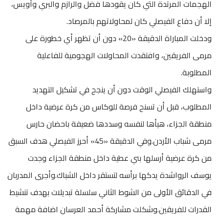
الهجمات المرتدة التي كان يقودها فضل والرازم والبري وأويس،
إلا أن دفاع الفيصلي كان لمحاولاتهم بالمرصاد.
ودخلت المباراة الدقيقة «20» دون أن تظهر أي خطورة على
مرمى الفريقين، وافتقدت المحاولات الهجومية للفاعلية
المطلوبة.
واستهلك الفيصلي الوقت دون أن ينجح في تشكيل التهديد
المطلوب، قبل أن تسنح فرصة للوكاس من كرة عرضية داخل
منطقة الجزاء، هيأها لنفسه وسددها ضعيفة باحضان حارس
مرمى شباب الأردن.وفي الدقيقة «45» أحرز الفيصلي هدف السبق
من كرة عرضية أرسلها بني عطية داخل منطقة الجزاء وجدت
يوسف الرواشدة يدكها برأسه لتستقر داخل الشباك.وأجرى المدربان
في الدقائق الأولى من الشوط الثاني سلسلة تبديلات بهدف تنشيط
القدرات للفريقين.وشكلت مشاركة أحمد العرسان اضافة مهمة