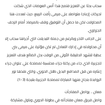
سحاب بحثا عن التعزيز فتميز هذا أنس العوضات الذي شكلت
تحركات إزعاجا متواصلا على مرمى رأفت الربيع، حيث تعددت هنا
المحاولات لكن ما حصل أن التوفيق وقف بالمرصاد أمام الزحف
الجزراوي.
على الجانب الآخر وبالرغم من جملة التبديلات التي أجراها سحاب إلا
أن محاولاته في إدارك التعادل لم تكن مؤثرة على مرمى بني
عطية لتشهد الدقيقة الأولى من الوقت بدل الضائع هدف التعزيز
للجزيرة الذي جاء من ركلة جزاء محتسبة لمصلحة علي علوان جراء
إعثاره من قبل المدافع البديل طلال الحوري، والتي نفذها نور
الروابدة بنجاح منهيا المباراة لمصلحة الجزيرة بنتيجة (3-1).
معان .. يواصل المفاجآت
واصل فريق معان مفاجآته في بطولة الدوري وباول مشاركة