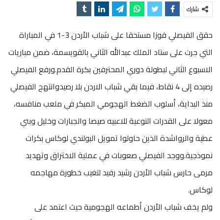
شارك
حقق الفيصلي فوزا مستحقا على شباب الأردن 3-1 في المباراة
التي جرت على ستاد الملك عبدالله الثاني بالقويسمة، ضمن مباريات
الاسبوع الثاني لبطولة دوري المحترفين بكرة القدم.ورفع الفيصلي
رصيده إلى 4 نقاط، فيما بقي شباب الاردن بلا رصيدوانتهج الفيصلي
منذ البداية، أسلوب الضغط الهجومي المبكر في ملعب منافسه،
معولا على القدرات النوعية للاعبيه صيصا والجبارات وخليل وبني
عطية والرواشدة الذين حاولوا تمويل البولندي لوكاس بكرات
نموذجية.ووجد الفيصلي صعوبات في عملية الاختراق وتهديد
مرمى حارس شباب الأردن رشيد رفيد لتغيب خطورة مهاجمه
لوكاس.
ولم يخف شباب الأردن أطماعه الهجومية حيث اعتمد على