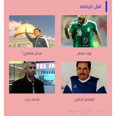
اهل الرياضه
بهاء فيصل
غسان بلعاوي*
ابراهيم الجزازي
محمد رجب
السابق
التالي
1 من 138