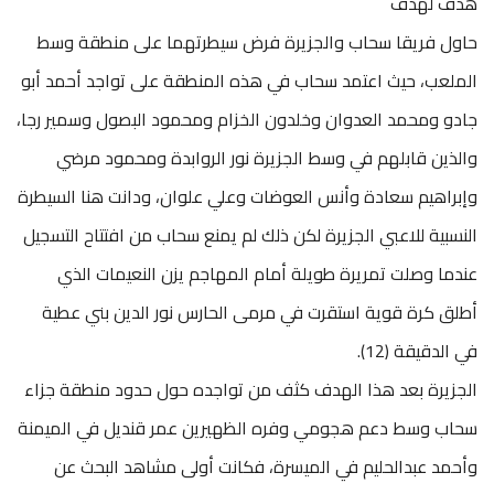
هدف لهدف
حاول فريقا سحاب والجزيرة فرض سيطرتهما على منطقة وسط
الملعب، حيث اعتمد سحاب في هذه المنطقة على تواجد أحمد أبو
جادو ومحمد العدوان وخلدون الخزام ومحمود البصول وسمير رجا،
والذين قابلهم في وسط الجزيرة نور الروابدة ومحمود مرضي
وإبراهيم سعادة وأنس العوضات وعلي علوان، ودانت هنا السيطرة
النسبية للاعبي الجزيرة لكن ذلك لم يمنع سحاب من افتتاح التسجيل
عندما وصلت تمريرة طويلة أمام المهاجم يزن النعيمات الذي
أطلق كرة قوية استقرت في مرمى الحارس نور الدين بني عطية
في الدقيقة (12).
الجزيرة بعد هذا الهدف كثف من تواجده حول حدود منطقة جزاء
سحاب وسط دعم هجومي وفره الظهيرين عمر قنديل في الميمنة
وأحمد عبدالحليم في الميسرة، فكانت أولى مشاهد البحث عن