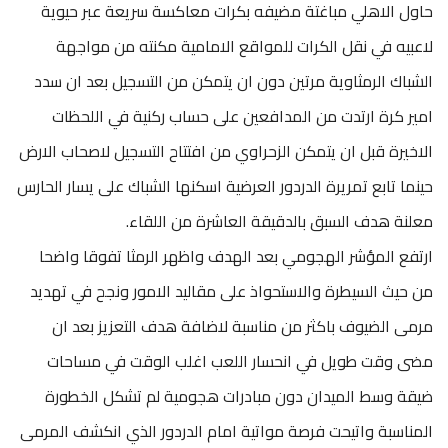
حاول الاهلي مباغتة مضيفه بكرات معاكسة سريعة عبر حيوية
لاعبيه في نقل الكرات للمواقع الامامية مكنته من مواجهة
الشباك الرمثاوية مرتين دون ان يتمكن من التسجيل بعد ان سدد
امير كرة ارتدت من المدافعين على حساب ركنية في اللحظات
الاخيرة قبل ان يتمكن الزحراوي من افتتاح التسجيل لاصحاب الارض
حينما تابع تمريرة الدردور العرضية اسكنها الشباك على يسار الحارس
معلنة هدف السبق بالدقيقة العاشرة من اللقاء.
ارتفع المؤشر الهجومي بعد الهدف واظهر الرمثا تفوقا واضحا
من حيث السيطرة والاستحواذ على مقاليد الامور ونجح في تهديد
مرمى الضيوف باكثر من مناسبة لاضافة هدف التعزيز بعد ان
مضى وقت طويل في انحسار اللعب اغلب الوقت في مساحات
ضيقة وسط الميدان دون مبادرات هجومية لم تشكل الخطورة
المناسبة واتيحت فرصة مواتية امام الدردور الذي انكشف المرمى