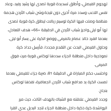
لهجوم الفيصلي، وأطلق تسديدة قوية تصدى لها رشيد رفيد، وعاد
نفس اللاعب وسدد مرة أخرى دون نتيجة.وشن شباب الأردن هجمة
منظمة وصلت فيها الكرة لوسيم ريالات ليطلق كرة قوية تصدى
لها أبو ليلى.واحرز شباب الأردن في الدقيقة «66» هدف التعادل،
بعدما انفرد خالد عصام بالمرمى ووضع الكرة على يسار أبو ليلى.
وحاول الفيصلي البحث عن التقدم مجددا، فأرسل حداد كرة
نموذجية داخل منطقة الجزاء سددها لوكاس قوية مرت فوق
المرمى.
واحتسب حكم المباراة في الدقيقة 81، ضربة جزاء للفيصلي بعدما
لمست الكرة يد مدافع شباب الأردن الجعافرة، نفذها لوكاس
بنجاح.
وجدد الفيصلي علاقته مع الشباك بالهدف الثالث، حيث مرر
الرواشدة كرة ذكية داخل منطقة الجزاء لتجد البديل عدي القرا