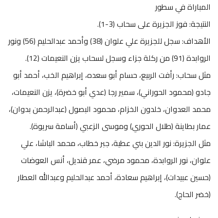
المباراة في سطور
النتيجة: فوز الجزيرة على سحاب (3-1).
الأهداف: سجل للجزيرة علي علوان (38) وأحمد عبدالحليم (56) ونور
الروابدة (91) من ركلة جزاء وسجل لسحاب يزن النعيمات (12).
مثل سحاب: رأفت الربيع، حسام أبو سعده، إبراهيم الخب، أحمد أبو
جادو (محمود الحوراني)، سمير رجا (عدي أبو خضرة)، يزن النعيمات،
محمد العدوان، خلدون الخزام، محمود البصول (عبدالرحمن بدوان)،
عمار بطاينة (طلال الحوري) وموسى الزعبي (أسامة سريوة).
مثل الجزيرة: نور الدين بني عطية، جبر خطاب، محمد الباشا، علي
علوان، نور الروابدة، محمود مرضي، عمر قنديل، أنس العوضات
(حسين عبيدات)، إبراهيم سعادة، أحمد عبدالحليم وعبدالله العطار
(خضر الحاج).