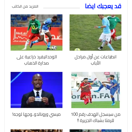
قد يعجبك ايضا
المزيد من الكاتب
انطباعات عن أول مراحل
الوحداتيفرد ذراعية على
الأياب
صدارة الذهاب
من سيسجل الهدف رقم 100
ميسي ورونالدو..وجها لوجه!
للرمثا بشباك الجزيرة !!