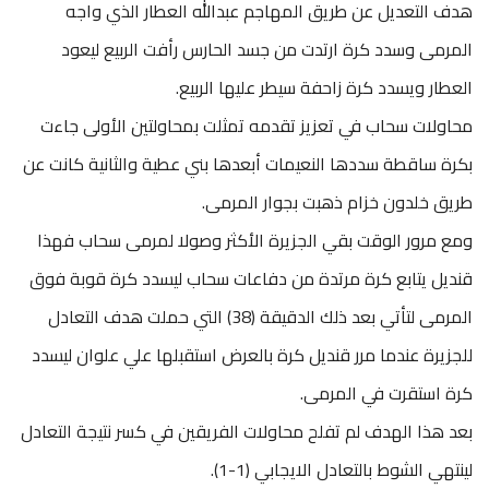
هدف التعديل عن طريق المهاجم عبدالله العطار الذي واجه
المرمى وسدد كرة ارتدت من جسد الحارس رأفت الربيع ليعود
العطار ويسدد كرة زاحفة سيطر عليها الربيع.
محاولات سحاب في تعزيز تقدمه تمثلت بمحاولتين الأولى جاءت
بكرة ساقطة سددها النعيمات أبعدها بني عطية والثانية كانت عن
طريق خلدون خزام ذهبت بجوار المرمى.
ومع مرور الوقت بقي الجزيرة الأكثر وصولا لمرمى سحاب فهذا
قنديل يتابع كرة مرتدة من دفاعات سحاب ليسدد كرة قوبة فوق
المرمى لتأتي بعد ذلك الدقيقة (38) التي حملت هدف التعادل
للجزيرة عندما مرر قنديل كرة بالعرض استقبلها علي علوان ليسدد
كرة استقرت في المرمى.
بعد هذا الهدف لم تفلح محاولات الفريقين في كسر نتيجة التعادل
لينتهي الشوط بالتعادل الايجابي (1-1).