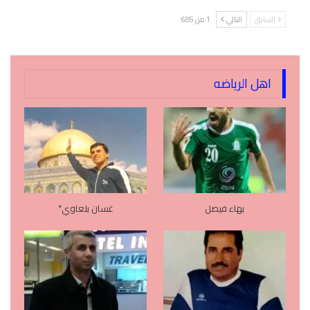
السابق
التالي
1 من 685
اهل الرياضه
بهاء فيصل
غسان بلعاوي*