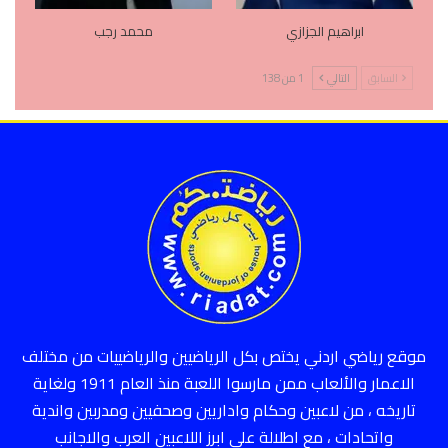
ابراهيم الجزازي
محمد رجب
السابق
التالي
1 من 138
موقع رياضي اردني يختص بكل الرياضيين والرياضييات من مختلف
الاعمار والألعاب ممن مارسوا اللعبة منذ العام 1911 ولغاية
تاريخه ، من لاعبين وحكام واداريين وصحفيين ومدربين واندية
واتحادات ، مع اطلالة على ابرز اللاعبين العرب والاجانب