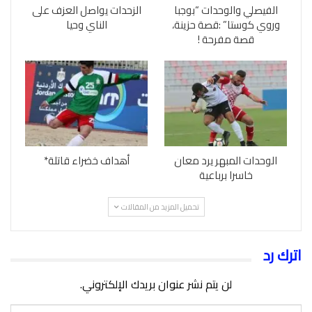
الفيصلي والوحدات “بوجبا
الزحدات يواصل العزف على
وروي كوستا” :قصة حزينة،
الناي وحيا
قصة مفرحة !
الوحدات المبهر يرد معان
أهداف خضراء قاتلة*
خاسرا برباعية
تحميل المزيد من المقالات
اترك رد
لن يتم نشر عنوان بريدك الإلكتروني.