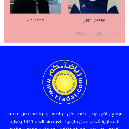
ابراهيم الجزازي
محمد رجب
السابق
التالي
1 من 138
موقع رياضي اردني يختص بكل الرياضيين والرياضييات من مختلف
الاعمار والألعاب ممن مارسوا اللعبة منذ العام 1911 ولغاية
تاريخه ، من لاعبين وحكام واداريين وصحفيين ومدربين واندية