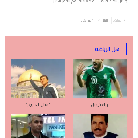
وكان بامكانه كسر، او معادلة رقم الفوز الكبير…
السابق
التالي
1 من 685
اهل الرياضه
بهاء فيصل
غسان بلعاوي*