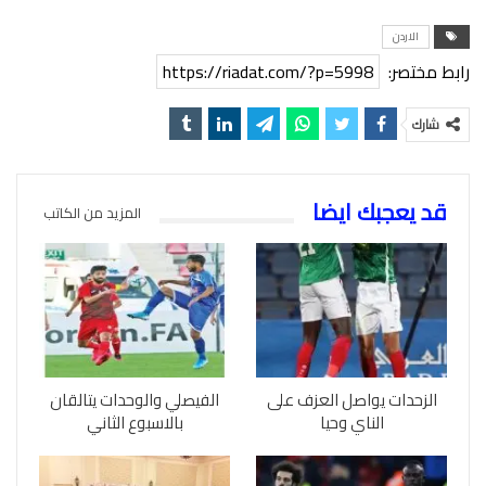
الاردن
رابط مختصر:
https://riadat.com/?p=5998
شارك
قد يعجبك ايضا
المزيد من الكاتب
الزحدات يواصل العزف على
الفيصلي والوحدات يتالقان
الناي وحيا
بالاسبوع الثاني