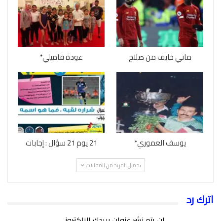
ماني خايف من صلاح
عودة فاميلي*
يوسف العموري*
21 يوم 21 سؤال : إجابات
تحميل المزيد من المقالات
اترك رد
لن يتم نشر عنوان بريدك الإلكتروني.