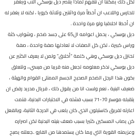
لكل ذلك يمكننا ان نتفهم لماذا ينتصر ديل بوسكي الاب ويغفر
للحارس واللاعب ان أخطأ مرة واثنتين وثلاثة كرويا ، لكنه لا يغفر له
ان أخطا اخلاقيا ولو مرة واحدة .
ديل بوسكي ، يحمل اعوامه ال65 على جسد ضخم ، وشوارب كثة
وراس كبيرة ، لكن كل الصفات لا تعادلها صفة واحدة ، صفة
تختزل ديل بوسكي وهي كلمة “أخلاق” ولمن لا يعرف الكثير عن
ديل بوسكي نذكر معلومه تجعل منه قريبا من ميسي،، وتتعلق
بكون هذا الرجل الضخم الصحيح الجسم الممتلئ القوام والهيئة ،
ضعيف البنية ، نعم ولست انا من يقول ذلك ، فريال مدريد رفض ان
يتقبله موسم 70-71 بسبب فشله في الاختبارات البدنية، فتمت
اعارته لفريق كاستيلون الذي كان يلعب في الدرجة الثانية، وبالفعل
كن يصاب المسكين كثيرا بسبب ضعف بنيته البدنية لكن اصراره
وعزيمته القوية التي ربما كان يستمدها من الفارو ..جعلته يصبح