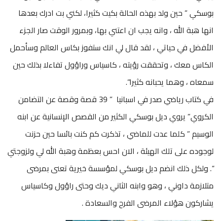
بوسكي ” حين ولد بهذه الحالة بكيت كثيرا، لكني بت ادرك بعدها
انها هبة الله ، وانه يجب ان اعتني بها، وبمرور الوقت صار الجزء
الأفضل في حياتي ، لقد قال لي انك ستفوز بكاس العالم وسأحمل
الكاس معك ، وتحققت رؤيته ، كاسياس وراؤول تفاءلا بذلك حين
سمعاه ، وهما يحبانه كثيرا”.
في كتاب رياضي صدر في اسبانيا ” 39 قصة وقصة عن التضامن
الكروي” يروي ديل بوسكي الكثير من القصص الإنسانية عن ابنه
الوسيم ” كلما عدت للماضي ، تذكرت كم كنت بائسا حين حزنت
لوجوده على تلك الهيئة ، الان احس بعظمة وهبة الله لي ولزوجتي
“. ولكل ذلك انضم ديل بوسكي لمؤسسة خيرية تعنى بمرضى
متلازمة داوني ، وهو وابنه الثاني ديك وحتى راؤول وكاسياس
يشاركون هؤلاء المرضى الفرح والسعادة .