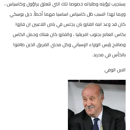
يستجيب لرؤيته وطلباته خصوصا تلك التي تتعلق براؤول وكاسياس ،
وربما لهذا السبب ظل كاسياس اساسيا مهما أخطأ. ديل بوسكي
كان قد وعد ابنه الفارو بان يجلس في باص اللاعبين ان فازوا
بكاس العالم بجنوب افريقيا ، والفارو كان هناك وحمل الكاس
وصافح رئيس الوزراء الإسباني وكل محبي الفريق الذين طافوا
بالكأس في مدريد.
الابن الوفي