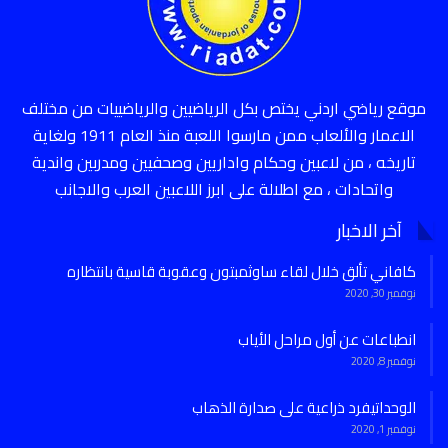
موقع رياضي اردني يختص بكل الرياضيين والرياضييات من مختلف
الاعمار والألعاب ممن مارسوا اللعبة منذ العام 1911 ولغاية
تاريخه ، من لاعبين وحكام واداريين وصحفيين ومدربين واندية
واتحادات ، مع اطلالة على ابرز اللاعبين العرب والاجانب
آخر الاخبار
كافاني تألق خلال لقاء ساوثمبتون وعقوبة قاسية بانتظاره
نوفمبر 30, 2020
انطباعات عن أول مراحل الأياب
نوفمبر 8, 2020
الوحداتيفرد ذراعية على صدارة الذهاب
نوفمبر 1, 2020