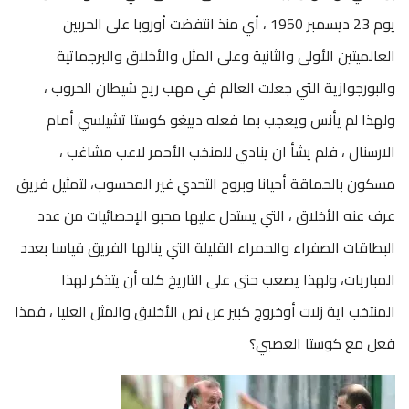
يوم 23 ديسمبر 1950 ، أي منذ انتفضت أوروبا على الحربين
العالميتين الأولى والثانية وعلى المثل والأخلاق والبرجماتية
والبورجوازية التي جعلت العالم في مهب ريح شيطان الحروب ،
ولهذا لم يأنس ويعجب بما فعله دييغو كوستا تشيلسي أمام
الارسنال ، فلم يشأ ان ينادي للمنخب الأحمر لاعب مشاغب ،
مسكون بالحماقة أحيانا وبروح التحدي غير المحسوب، لتمثيل فريق
عرف عنه الأخلاق ، التي يستدل عليها محبو الإحصائيات من عدد
البطاقات الصفراء والحمراء القليلة التي ينالها الفريق قياسا بعدد
المباريات، ولهذا يصعب حتى على التاريخ كله أن يتذكر لهذا
المنتخب اية زلات أوخروج كبير عن نص الأخلاق والمثل العليا ، فمذا
فعل مع كوستا العصبي؟