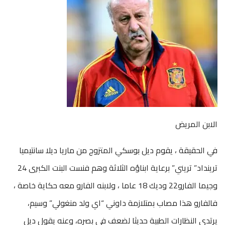
الابن المريض
في الحقيقة ، يقوم ديل بوسكي المتزوج من ماريا ديلا سانتيميا
ترينداد” تريني” برعاية ابناؤه الثلاثة وهم فنست البنت الكبرى 24
وجيما الفارو22 وديك 18 عاما ، ولابنه الفارو معه حكاية خاصة ،
فالفارو هذا مصاب بمتلازمة داوني “اي ولد منغولي” وسيم،
يرتدي النظارات الطبية حديثا لضعف في بصره، وعنه يقول ديل