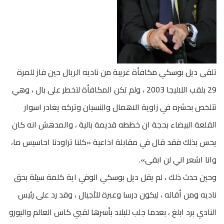
تلقى ديل بوسكي مكافأة غريبة من ناديه الريال حين فاز للمرة
29 بلقب اللاليجا 2003 ، ولم تكن المكافأة لتخطر على بال ، وهي
تتلخص بحشره في زاوية الاهمال والنسيان وتركه يغادر اسوار
القلعة البيضاء بحجة ان خططه قديمة بالية ، والمدهش انه كان
يحس بذلك فقد قال في مقابلة اذاعية «كلنا تراودنا احاسيس ما،
وانا اشعر اني لن ابقى».
وحين حدث ذلك ، لم يقل ديل بوسكي الوفي اية كلمة سيئة بحق
ناديه ومن أقاله ، ليكون درسا وعبرة للأجيال ، وقد رد على رئيس
النادي برد ابلغ ، بعدما جلب للبلاد بأسرها لقبي كاس العالم واليورو