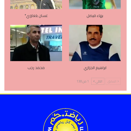
بهاء فيصل
غسان بلعاوي*
ابراهيم الجزازي
محمد رجب
السابق
التالي
1 من 138