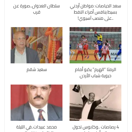
سعد الحياصات: مواطن أردني
سلطان العدوان..صورة عن
بسيط ينافس أمراء النفط
قرب
..على منصب آسيوي!
الرمثا “الهرم” يكبو أمام
سعيد شقم
حيوية شباب الأردن
4 رصاصات ..وكابوس تحول
محمد عبيدات..في الليلة