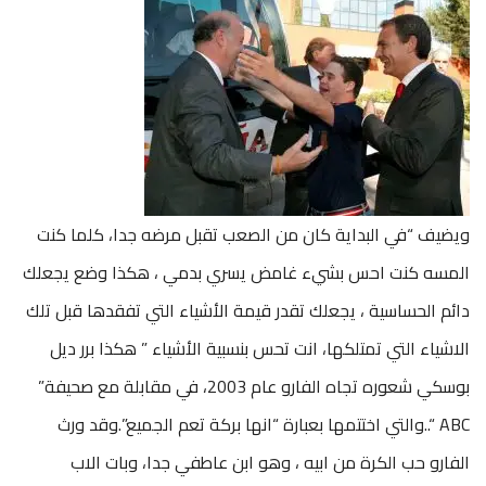
ويضيف “في البداية كان من الصعب تقبل مرضه جدا، كلما كنت
المسه كنت احس بشيء غامض يسري بدمي ، هكذا وضع يجعلك
دائم الحساسية ، يجعلك تقدر قيمة الأشياء التي تفقدها قبل تلك
الاشياء التي تمتلكها، انت تحس بنسبية الأشياء ” هكذا برر ديل
بوسكي شعوره تجاه الفارو عام 2003، في مقابلة مع صحيفة”
ABC “..والتي اختتمها بعبارة “انها بركة تعم الجميع”.وقد ورث
الفارو حب الكرة من ابيه ، وهو ابن عاطفي جدا، وبات الاب