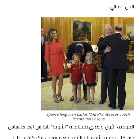
الابن المثالي
Spain’s King Juan Carlos (2nd R) embraces coach
Vicente del Bosque
الموقف الأول ويتعلق بمساندته “الأبوية” للحارس ايكر كاسياس
حين كان يواجه الأزمة تلو الأزمة مع مورينيو ، ايكر كان يخطئ