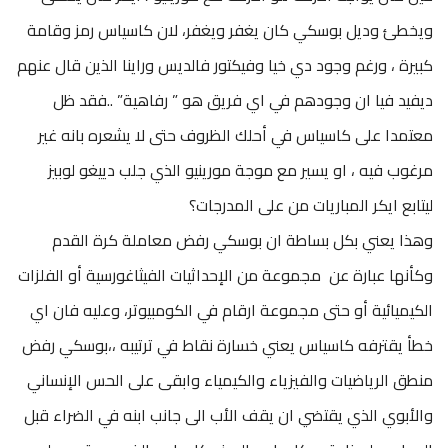
ويخطئ وديل بوسكي كان يغفر ويغفر، لان كاسياس رمز وقامة
كبيرة ، ورغم وجود دي خيا وفيكتور فالديس وراينا الذين قال عنهم
ديفيد فيا ان وجودهم في اي فريق هو ” رفاهية” ..فقد ظل
معتمدا على كاسياس في أحلك الظروف حتى لا يشعره بانه غير
مرغوب فيه ، او يسير مع موجة مورينيو الذي جلب دييغو لوبيز
ليتابع ايكر المباريات من على المدرجات؟
وهذا يعني بكل بساطة ان بوسكي رفض معاملة كرة القدم
وكأنها عبارة عن مجموعة من الإحداثيات الفيثاغورسية أو الفلزات
الكيميائية أو حتى مجموعة ارقام في الكومبيوتر، وعليه فان اي
خطأ يقترفه كاسياس يعني خسارة نقاط في ترتيبه ،،بوسكي رفض
منطق الرياضيات والفيزياء والكيمياء وابقى على الحس الإنساني
والأبوي الذي يقتضي ان يقف الأب الى جانب ابنه في الضراء قبل