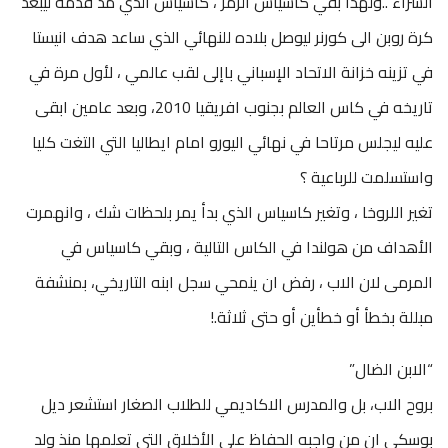
السراء ..ولهذا بقي كاسياس الرمز ، كاسياس الذي مد قدمه ليبعد
كرة روبن الى كورنر ليوصل بلاده للنهائي الذي ساعد هدف انيستا
في تزينه خزانة الاتحاد الإسباني باإلى لقب عالمي ، لأول مرة في
تاريخه في كاس العالم بجنوب افريقيا 2010، وبعد عامين ابقى
عليه ليجلس مرتاحا في نهائي اليورو امام ايطاليا التي التغت كليا
واستسلمت للرباعية ؟
تغير اللروخا ، وتغير كاسياس الذي بدأ يمر بلحظات شك ، وانهمرت
الأهداف من هولندا في الكاس التالية ، وبقي كاسياس في
المرمى لان الاب ، رفض ان ينمحي سجل ابنه التاريخي، بمنشفة
مبللة بخطأ أو خطأين أو حتى ثلاثة.!
“الابن الضال”
بروح الاب، بل والمدرس الاكاديمي للطلاب الصغار استشعر ديل
بوسكي ان من واجبه الحفاظ على الأخلاق التي تعلمها منذ ولد