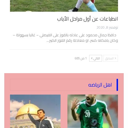
انطباعات عن أول مراحل الأياب
نوفمبر 8, 2020
حافظ جمال محمود على عادته بالفوز على الفيصلي – غالبا بسهولة –
وكان بامكانه كسر، او معادلة رقم الفوز الكبير…
السابق
التالي
1 من 685
اهل الرياضه