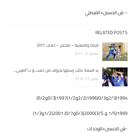
– ش.الحسين+الفيصلي
RELATED POSTS
الرمثا والمنشية – ملخص – ذهاب 2017
سبتمبر 10, 2017
يد السلط تكتب إسمها بحروف من ذهب..و ب”العربي…
مارس 31, 2018
1994(2/3و0/3)1996(2/2و1/2)1997(0/3و0/2)
1999(1/5 و 3/5)2000(0/3و0/7) 2001(1/2و1/3)
-ش.الحسين+الوحدات