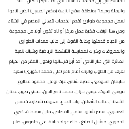
للفلسطينيين إلى مخيمات الشتات التي أدت لتركز سكان ” اللد
والرملة وحيفا” بمنطقة سفح النزهة (مخيم الحسين) الذين تنادوا
لعمل مجموعة طوارئ تقدم الخدمات لأهالي المخيم في الشتاء
ومن هنا انبثقت فكرة عمل مركز أو ناد تكون أولا من مجموعة
من الخيام قدمتها وكالة الغوث إلى جانب معدات الطوارئ
والمحروقات وكرات لممارسة الأنشطة الرياضية وشباك للعبة
الطائرة التي صار النادي أحد أبرز فرسانها وتحول المقر من الخيام
لغرف من الطوب والزنك أمام ناظر (علي محمد الكوبري) سعيد
سليمان السوطري، عطية شنانير، عزت نوفل، محمود مطاوع،
موسى الحوت، عيسى بدران، محمد ناصر الدين، حسني صوبر، عدنان
الشعلان، غالب الشعلان، وليد الجدع، معروف شطارة، خميس
العيسوي، سمير شبارو، سامي القصاص، مازن سميحات، خيري
الحموري، ميشيل الصايغ ، جاك عواد دبابنة، علي جاموس، صابر