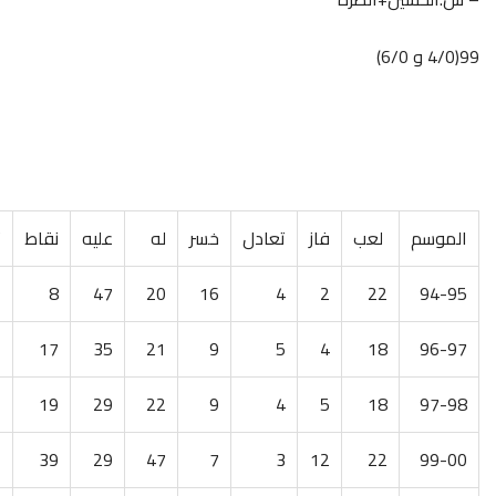
99(4/0 و 6/0)
الموسم
لعب
فاز
تعادل
خسر
له
عليه
نقاط
ت
94-95
22
2
4
16
20
47
8
ا
96-97
18
4
5
9
21
35
17
ا
97-98
18
5
4
9
22
29
19
ا
99-00
22
12
3
7
47
29
39
ا