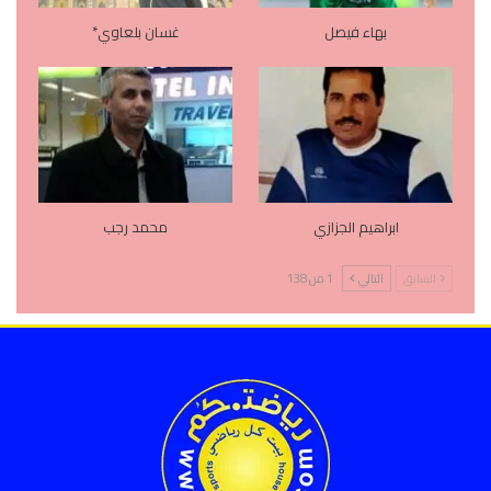
بهاء فيصل
غسان بلعاوي*
ابراهيم الجزازي
محمد رجب
السابق
التالي
1 من 138