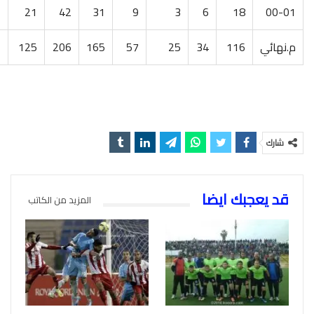
00-01
18
6
3
9
31
42
21
ا
م.نهائي
116
34
25
57
165
206
125
شارك
قد يعجبك ايضا
المزيد من الكاتب