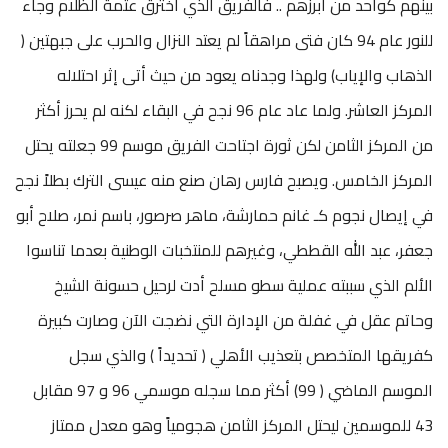
بينهم كواحد من أبرزهم .. فالفريق الذي اخترق عتمة الظلام وجاء
للنور عام 94 كان فتى مراهقاً لم يعتد النزال والحرب على جبهتين (
الذهاب والإياب) ولهذا وجدناه يعود من حيث أتى إثر احتلاله
المركز العاشر. ولما عاد عام 96 نجح في البقاء لكنه لم يحرز أكثر
من المركز الثامن لكن ثورة اجتاحت الفريق موسم 99 جعلته يحتل
المركز الخامس. ويصبح فارس رهان صنع منه عيسى الترك بطلاً نجح
في إيصال نجوم كـ غانم حمارشة، ماهر صرصور، باسم نمر، صلاح أبو
جعفر، عبد الله القططي، وغيرهم للمنتخبات الوطنية بعدما تناسوا
الألم الذي سببته عملية سطو مسلح أدت لرحيل حسونة الشيخ
وحاتم عقل في غفلة من الإدارة التي نضجت الآن وصارت كبيرة
كفريقها المتخصص بتعذيب الأهلي ( تحديداً ) والذي سجل
الموسم الماضي ( 99) أكثر مما سجله موسمي 96 و 97 مقابل
43 للموسمين ليحتل المركز الثامن هجومياً وهو معدل ممتاز