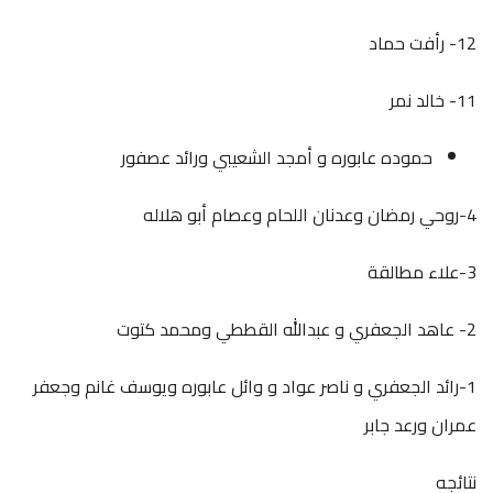
12- رأفت حماد
11- خالد نمر
حموده عابوره و أمجد الشعيبي ورائد عصفور
4-روحي رمضان وعدنان اللحام وعصام أبو هلاله
3-علاء مطالقة
2- عاهد الجعفري و عبدالله القططي ومحمد كتوت
1-رائد الجعفري و ناصر عواد و وائل عابوره ويوسف غانم وجعفر
عمران ورعد جابر
نتائجه