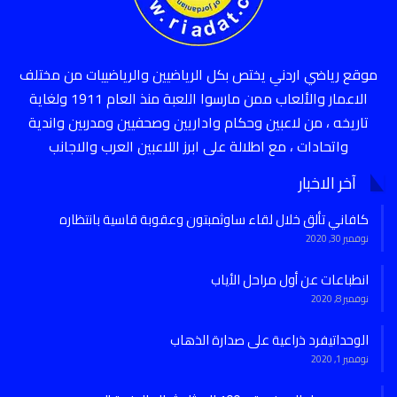
موقع رياضي اردني يختص بكل الرياضيين والرياضييات من مختلف
الاعمار والألعاب ممن مارسوا اللعبة منذ العام 1911 ولغاية
تاريخه ، من لاعبين وحكام واداريين وصحفيين ومدربين واندية
واتحادات ، مع اطلالة على ابرز اللاعبين العرب والاجانب
آخر الاخبار
كافاني تألق خلال لقاء ساوثمبتون وعقوبة قاسية بانتظاره
نوفمبر 30, 2020
انطباعات عن أول مراحل الأياب
نوفمبر 8, 2020
الوحداتيفرد ذراعية على صدارة الذهاب
نوفمبر 1, 2020