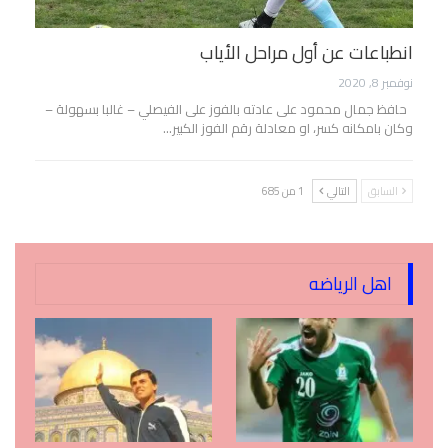
انطباعات عن أول مراحل الأياب
نوفمبر 8, 2020
حافظ جمال محمود على عادته بالفوز على الفيصلي – غالبا بسهولة –
وكان بامكانه كسر، او معادلة رقم الفوز الكبير…
السابق
التالي
1 من 685
اهل الرياضه