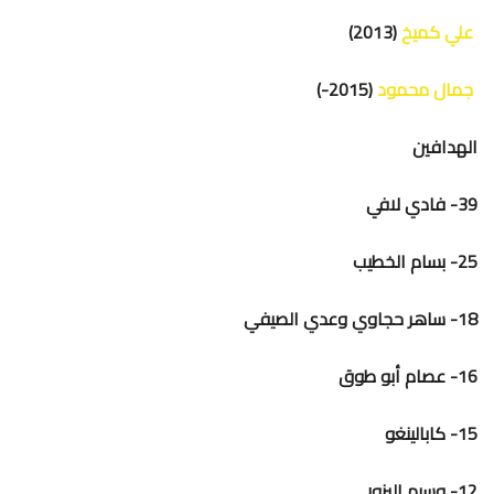
علي كميخ
(2013)
جمال محمود
(2015-)
الهدافين
39- فادي لافي
25- بسام الخطيب
18- ساهر حجاوي وعدي الصيفي
16- عصام أبو طوق
15- كابالينغو
12- وسيم البزور