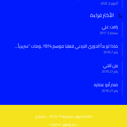
أكتوبر 3, 2020
الأكثر قراءة
رافت علي
سبتمبر 3, 2017
ماذا لو بدأ الدوري الاردني فعليا موسم 1974..ومات “سريرياً…
يناير 7, 2018
يزن ثلجي
يناير 27, 2018
منذر أبو عماره
يناير 27, 2018
كافة الحقوق محفوظة © 2026 - رياضتكم.
دعم وتطوير:
iCpanel