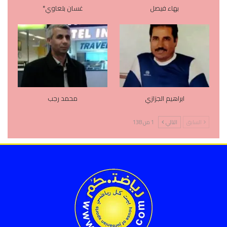
بهاء فيصل
غسان بلعاوي*
ابراهيم الجزازي
محمد رجب
السابق
التالي
1 من 138