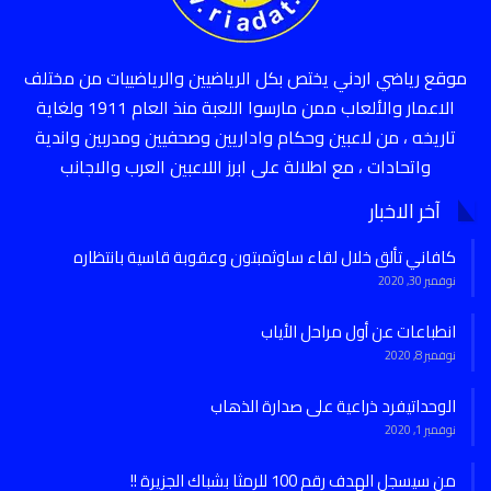
موقع رياضي اردني يختص بكل الرياضيين والرياضييات من مختلف
الاعمار والألعاب ممن مارسوا اللعبة منذ العام 1911 ولغاية
تاريخه ، من لاعبين وحكام واداريين وصحفيين ومدربين واندية
واتحادات ، مع اطلالة على ابرز اللاعبين العرب والاجانب
آخر الاخبار
كافاني تألق خلال لقاء ساوثمبتون وعقوبة قاسية بانتظاره
نوفمبر 30, 2020
انطباعات عن أول مراحل الأياب
نوفمبر 8, 2020
الوحداتيفرد ذراعية على صدارة الذهاب
نوفمبر 1, 2020
من سيسجل الهدف رقم 100 للرمثا بشباك الجزيرة !!