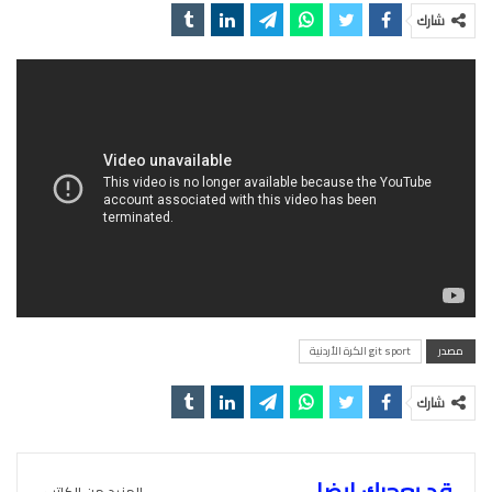
شارك
مصدر
git sport الكرة الأردنية
شارك
قد يعجبك ايضا
المزيد من الكاتب