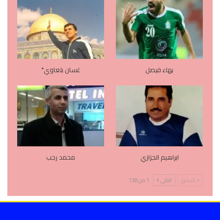
بهاء فيصل
غسان بلعاوي*
ابراهيم الجزازي
محمد رجب
السابق
التالي
1 من 138