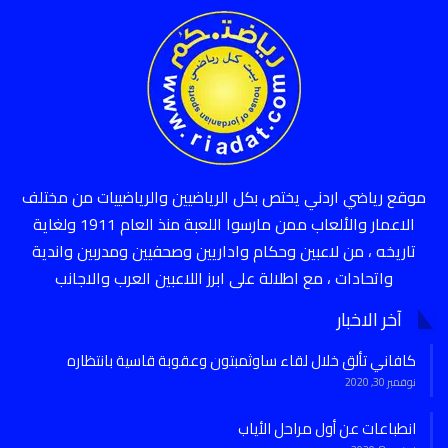
موقع رياضي اردني يختص بكل الرياضيين والرياضييات من مختلف
الاعمار والألعاب ممن مارسوا اللعبة منذ العام 1911 ولغاية
تاريخه ، من لاعبين وحكام واداريين وصحفيين ومدربين واندية
واتحادات ، مع اطلالة على ابرز اللاعبين العرب والاجانب
آخر الاخبار
كافاني تألق خلال لقاء ساوثمبتون وعقوبة قاسية بانتظاره
نوفمبر 30, 2020
انطباعات عن أول مراحل الأياب