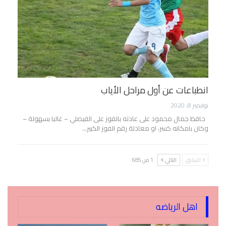
انطباعات عن أول مراحل الأياب
نوفمبر 8, 2020
حافظ جمال محمود على عادته بالفوز على الفيصلي – غالبا بسهولة –
وكان بامكانه كسر، او معادلة رقم الفوز الكبير…
السابق
التالي
1 من 685
اهل الرياضه