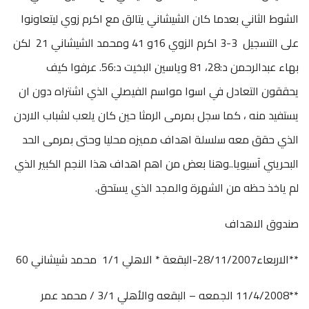
الشوط الثاني بعدما كان الشيشاني يتالق مع اكرم زوي ليتعاونوا
على التسجيل 3-3 اكرم الزوي 16و 41 ومحمد الشيشاني 21 لكن
بهاء عبدالرحمن د:28، 81 وياسين البخيت د:56. عرفوا كيف
يحققون التعادل في اسوا مواسم الفيصلي الذي اشتراه دون ان
يستفيد منه ، كما سجل بمرمى الرمثا حين كان يلعب لشباب الاردن
الذي حقق معه سلسلة اهداف مميزه محليا وحتى بمرمى الحد
البحريني آسيويا..وهنا بعض من اهم اهداف هذا النجم الكبير الذي
لم ياخذ حظه من الشهرة والمجد الذي يستحق.
صندوق الاهداف
**الاربعاء28/11/2007-البقعة * الاهلي 1/1 محمد شيشاني 60
**11/4/2008 الجمعه – البقعه والأهلي 3/1 / محمد عمر