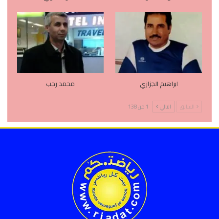
ابراهيم الجزازي
محمد رجب
السابق
التالي
1 من 138