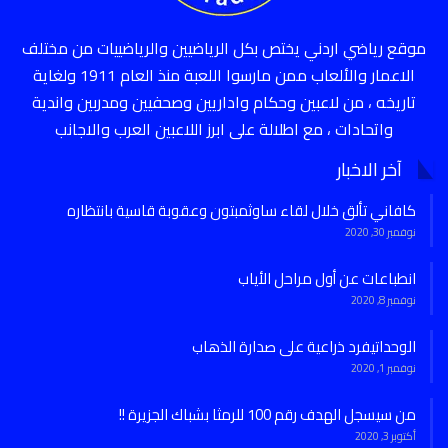
موقع رياضي اردني يختص بكل الرياضيين والرياضييات من مختلف
الاعمار والألعاب ممن مارسوا اللعبة منذ العام 1911 ولغاية
تاريخه ، من لاعبين وحكام واداريين وصحفيين ومدربين واندية
واتحادات ، مع اطلالة على ابرز اللاعبين العرب والاجانب
آخر الاخبار
كافاني تألق خلال لقاء ساوثمبتون وعقوبة قاسية بانتظاره
نوفمبر 30, 2020
انطباعات عن أول مراحل الأياب
نوفمبر 8, 2020
الوحداتيفرد ذراعية على صدارة الذهاب
نوفمبر 1, 2020
من سيسجل الهدف رقم 100 للرمثا بشباك الجزيرة !!
أكتوبر 3, 2020