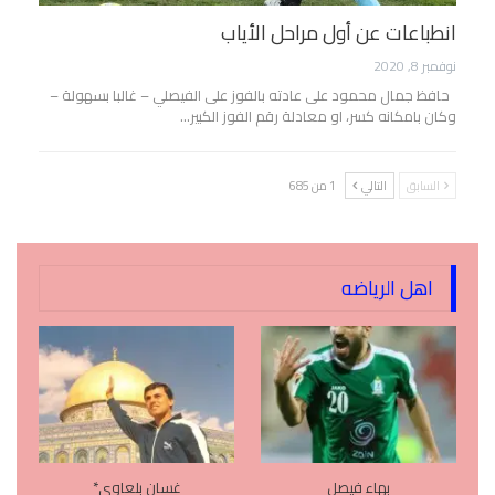
انطباعات عن أول مراحل الأياب
نوفمبر 8, 2020
حافظ جمال محمود على عادته بالفوز على الفيصلي – غالبا بسهولة –
وكان بامكانه كسر، او معادلة رقم الفوز الكبير…
السابق
التالي
1 من 685
اهل الرياضه
بهاء فيصل
غسان بلعاوي*