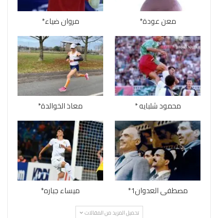
معن عودة*
مروان ضياء*
محمود شلبايه *
معاذ الخوالدة*
مصطفى العدوان1*
ميساء جباره*
تحميل المزيد من المقالات