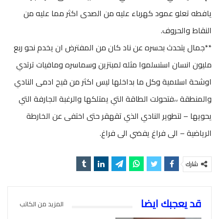
يافطه تعلو عمود كهرباء عليه من الصدى اكثر مما عليه من
النقاط والحروف.
**جمال يتحدث بحسره عن ناد كان من المفترض ان يخدم نحو ربع
مليون انسان استسلموا مثله لمبتزين وسماسره ومافيات ترتدي
اوشحة اسلامية وكل ما بداخلها ليس اكثر من قيح ادمى النادي
والمنطقة ،،فتحولت الطاقة التي يمتلكها والرغبة الجارفة التي
يحويها – لتطوير النادي الذي تقهقر حتى اختفى عن الخارطة
الرياضية – الى فراغ يفضي الى فراغ.
شارك
قد يعجبك ايضا
المزيد من الكاتب