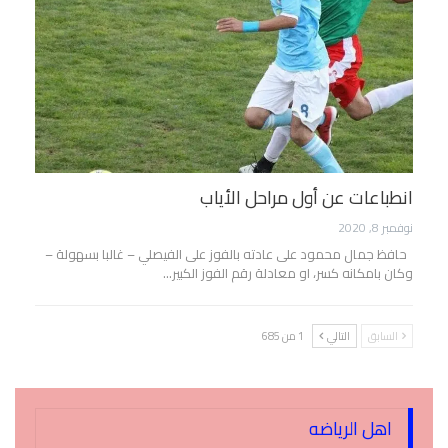
انطباعات عن أول مراحل الأياب
نوفمبر 8, 2020
حافظ جمال محمود على عادته بالفوز على الفيصلي – غالبا بسهولة –
وكان بامكانه كسر، او معادلة رقم الفوز الكبير…
السابق
التالي
1 من 685
اهل الرياضه