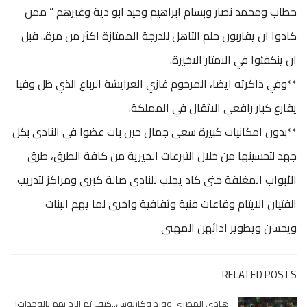
حطاب ومحمد نصار وبسام ابراهيم وحيد ابو دية وغيرهم ” ممن
كادوا ان يقاربون حلم التاهل للدرجة الممتازة اكثر من مرة.. قبل
ان ينكفئوا في الامتار الاخيرة.
**وفي ذاكرته ايضا، المرحوم غازي العرايشة الرباع الذي ظل وفيا
يقارع كبار رافعي الاثقال في المملكة.
**بدون امكانيات كبيرة سعى جمال حين بات عضوا في النادي بكل
جهد لتحسينها من خلال التبرعات الخيرية من كافة الطرق، طرق
الأبواب المغلقة حتى كاد يجلب للنادي صالة كبرى ومراكز لتدريب
الفتيان الايتام وقاعات فنية وثقافية واخرى لما يهم البنات
ويحسن ويطوير ادائهن المهني
RELATED POSTS
هادي المصري وورد وكارلوس..كيف تم الزج بهم بالوحدات!