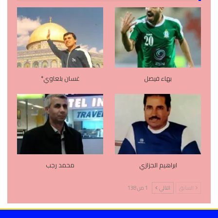
بهاء فيصل
غسان بلعاوي*
ابراهيم الجزازي
محمد رجب
السابق
التالي
1 من 138