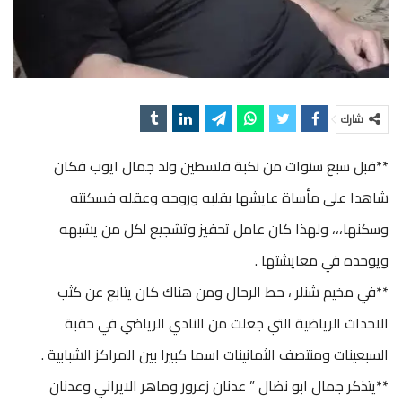
شارك
**قبل سبع سنوات من نكبة فلسطين ولد جمال ايوب فكان
شاهدا على مأساة عايشها بقلبه وروحه وعقله فسكنته
وسكنها،،، ولهذا كان عامل تحفيز وتشجيع لكل من يشبهه
ويوحده في معايشتها .
**في مخيم شنلر ، حط الرحال ومن هناك كان يتابع عن كثب
الاحداث الرياضية التي جعلت من النادي الرياضي في حقبة
السبعينات ومنتصف الثمانينات اسما كبيرا بين المراكز الشبابية .
**يتذكر جمال ابو نضال ” عدنان زعرور وماهر الايراني وعدنان