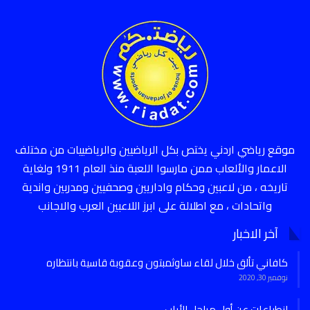
موقع رياضي اردني يختص بكل الرياضيين والرياضييات من مختلف
الاعمار والألعاب ممن مارسوا اللعبة منذ العام 1911 ولغاية
تاريخه ، من لاعبين وحكام واداريين وصحفيين ومدربين واندية
واتحادات ، مع اطلالة على ابرز اللاعبين العرب والاجانب
آخر الاخبار
كافاني تألق خلال لقاء ساوثمبتون وعقوبة قاسية بانتظاره
نوفمبر 30, 2020
انطباعات عن أول مراحل الأياب