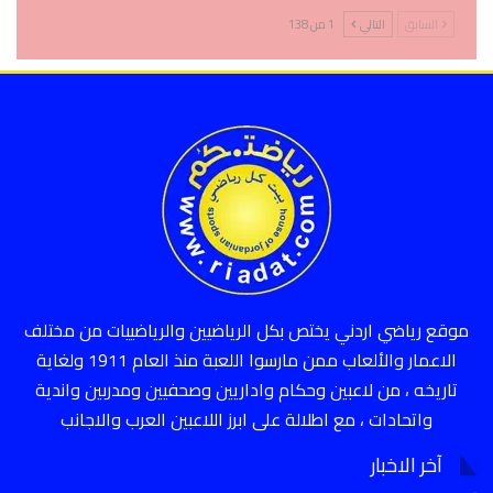
السابق
التالي
1 من 138
موقع رياضي اردني يختص بكل الرياضيين والرياضييات من مختلف
الاعمار والألعاب ممن مارسوا اللعبة منذ العام 1911 ولغاية
تاريخه ، من لاعبين وحكام واداريين وصحفيين ومدربين واندية
واتحادات ، مع اطلالة على ابرز اللاعبين العرب والاجانب
آخر الاخبار