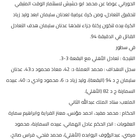
الحوراني عوضا عن محمد ابو حشيش لاستثمار الوقت المتبقي
لتحقيق التعادل، ومن كرة عرضية لعدنان سليمان ابعد وليد زياد
الكرة بيده لتكون ركلة جزاء نفذها عدنان سليمان هدف التعادل
القاتل في الدقيقة 94.
في سطور
النتيجة : تعادل الأهلي مع البقعة 3-3.
سجل الاهداف : محمد العملة د: 42، معاذ محمود د:43، عدنان
سليمان ج د 94 (البقعة)، وليد زياد د: 6، محمود وادي د: 40، عبيده
السمارنة ج د 82 (الأهلي).
الملعب: ستاد الملك عبدالله الثاني
الحكام : محمد مفيد، احمد مؤنس، معتز الفراية وابراهيم سمارة
العقوبات : انذر الحكم عادل الهماني، عبيده السمارنة، محمود
مرضي، عبدالرؤوف الروابده (الأهلي)، محمد فتحي، فراس صالح،