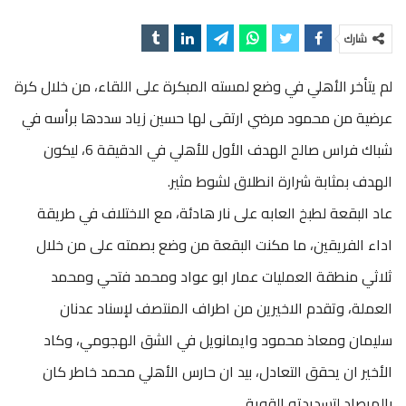
شارك
لم يتأخر الأهلي في وضع لمسته المبكرة على اللقاء، من خلال كرة
عرضية من محمود مرضي ارتقى لها حسين زياد سددها برأسه في
شباك فراس صالح الهدف الأول للأهلي في الدقيقة 6، ليكون
الهدف بمثابة شرارة انطلاق لشوط مثير.
عاد البقعة لطبخ العابه على نار هادئة، مع الاختلاف في طريقة
اداء الفريقين، ما مكنت البقعة من وضع بصمته على من خلال
ثلاثي منطقة العمليات عمار ابو عواد ومحمد فتحي ومحمد
العملة، وتقدم الاخيرين من اطراف المنتصف لإسناد عدنان
سليمان ومعاذ محمود وايمانويل في الشق الهجومي، وكاد
الأخير ان يحقق التعادل، بيد ان حارس الأهلي محمد خاطر كان
بالمرصاد لتسديدته القوية.