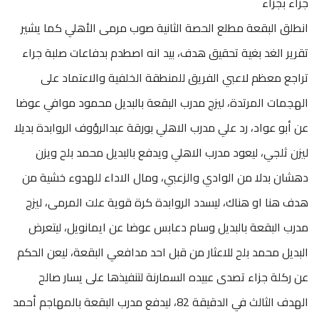
جزاء بجزاء
انطلق البقعة مطلع الحصة الثانية صوب مرمى الأهلي كما يشير
تقرير الغد بغية تحقيق هدف، بيد انه اصطدم بدفاعات صلبة جراء
تراجع معظم لاعبي الفريق للمنطقة الخلفية والاعتماد على
الهجمات المرتدة، ليزج مدرب البقعة بالبديل محمود موافي عوضا
عن أبو عواد، رد علي مدرب الاهلي بورقة عبدالرؤوف الروابدة بديلا
ليزن ثلجي، ليعود مدرب الاهلي ويدفع بالبديل محمد بلح ويزن
دهشان بدلا من الوادي والزعبي، ومال الاداء للهدوء خشية من
هدف هنا او هناك، ليسدد الروابدة كرة قوية علت المرمى، ليزج
مدرب البقعة بالبديل وسام دعابس عوضا عن ايمانويل، ليتعرض
البديل محمد بلح للاعثار من قبل احد مدافعي البقعة، ليعن الحكم
عن ركلة جزاء تصدى عبيده السمارنة لتنفيذها على يسار صالح
الهدف الثالث في الدقيقة 82، ليدفع مدرب البقعة بالمهاجم أحمد