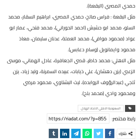
حمدي المصري (البقعة).
مثل البقعة : فراس صالح، حمدي المصري، ابراهيم السقار، محمد
السلو، محمد ابو حشيش (احمد الحوراني)، محمد فتحي، عمار ابو
عواد (محمود موافي)، محمد العملة، عدنان سليمان، معاذ
محمود وايمانويل (وسام دعابس).
مثل الاهلي: محمد خاطر، قصي الجعافرة، عادل الهماني، موسى
الزعبي (يزن دهشان)، علي ذيابات، عبيده السمرنة، وليد زياد، يزن
ثلجي (عبدالرؤوف الروابده)، ليث البشتاوي، محمود مرضي
ومحمود وادي (محمد بلح).
السعودية الاهلي الاتحاد الهلال
رابط مختصر:
https://riadat.com/?p=855
شارك