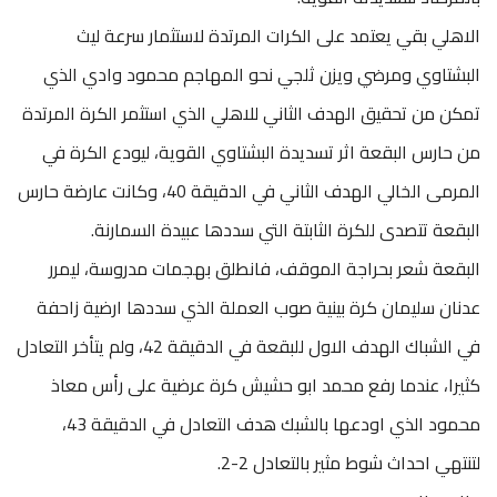
الاهلي بقي يعتمد على الكرات المرتدة لاستثمار سرعة ليث
البشتاوي ومرضي ويزن ثلجي نحو المهاجم محمود وادي الذي
تمكن من تحقيق الهدف الثاني للاهلي الذي استثمر الكرة المرتدة
من حارس البقعة اثر تسديدة البشتاوي القوية، ليودع الكرة في
المرمى الخالي الهدف الثاني في الدقيقة 40، وكانت عارضة حارس
البقعة تتصدى للكرة الثابتة التي سددها عبيدة السمارنة.
البقعة شعر بحراجة الموقف، فانطلق بهجمات مدروسة، ليمرر
عدنان سليمان كرة بينية صوب العملة الذي سددها ارضية زاحفة
في الشباك الهدف الاول للبقعة في الدقيقة 42، ولم يتأخر التعادل
كثيرا، عندما رفع محمد ابو حشيش كرة عرضية على رأس معاذ
محمود الذي اودعها بالشبك هدف التعادل في الدقيقة 43،
لتنتهي احداث شوط مثير بالتعادل 2-2.