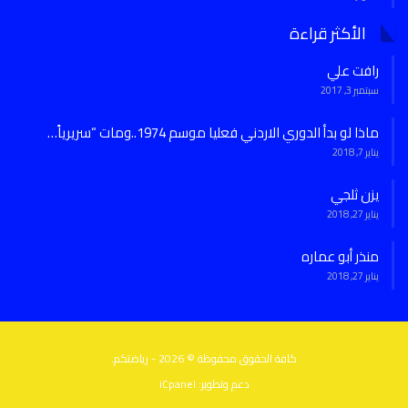
الأكثر قراءة
رافت علي
سبتمبر 3, 2017
ماذا لو بدأ الدوري الاردني فعليا موسم 1974..ومات “سريرياً…
يناير 7, 2018
يزن ثلجي
يناير 27, 2018
منذر أبو عماره
يناير 27, 2018
كافة الحقوق محفوظة © 2026 - رياضتكم.
دعم وتطوير:
iCpanel