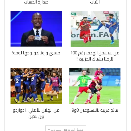
الأياب
صدارة الذهاب
من سيسجل الهدف رقم 100
ميسي ورونالدو..وجها لوجه!
للرمثا بشباك الجزيرة !!
نتائج غريبة بالاسبوعين 8و9
من الهلال للأهلي : ادواردو
بين بلدين
تحميل المزيد من المقالات