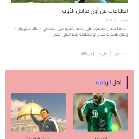
انطباعات عن أول مراحل الأياب
نوفمبر 8, 2020
حافظ جمال محمود على عادته بالفوز على الفيصلي – غالبا بسهولة –
وكان بامكانه كسر، او معادلة رقم الفوز الكبير…
السابق
التالي
1 من 685
اهل الرياضه
بهاء فيصل
غسان بلعاوي*