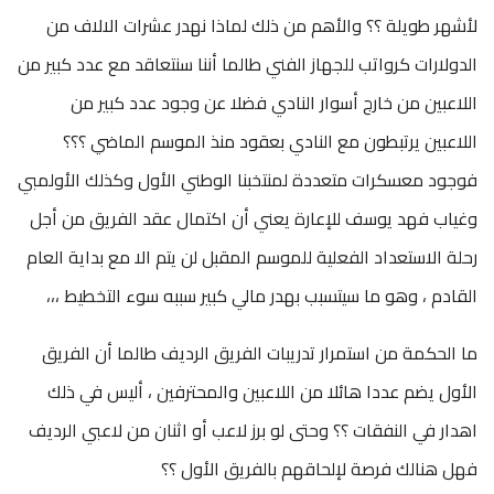
لأشهر طويلة ؟؟ والأهم من ذلك لماذا نهدر عشرات الالاف من
الدولارات كرواتب للجهاز الفني طالما أننا سنتعاقد مع عدد كبير من
اللاعبين من خارج أسوار النادي فضلا عن وجود عدد كبير من
اللاعبين يرتبطون مع النادي بعقود منذ الموسم الماضي ؟؟؟
فوجود معسكرات متعددة لمنتخبنا الوطني الأول وكذلك الأولمبي
وغياب فهد يوسف للإعارة يعني أن اكتمال عقد الفريق من أجل
رحلة الاستعداد الفعلية للموسم المقبل لن يتم الا مع بداية العام
القادم ، وهو ما سيتسبب بهدر مالي كبير سببه سوء التخطيط ،،،
ما الحكمة من استمرار تدريبات الفريق الرديف طالما أن الفريق
الأول يضم عددا هائلا من اللاعبين والمحترفين ، أليس في ذلك
اهدار في النفقات ؟؟ وحتى لو برز لاعب أو اثنان من لاعبي الرديف
فهل هنالك فرصة لإلحاقهم بالفريق الأول ؟؟