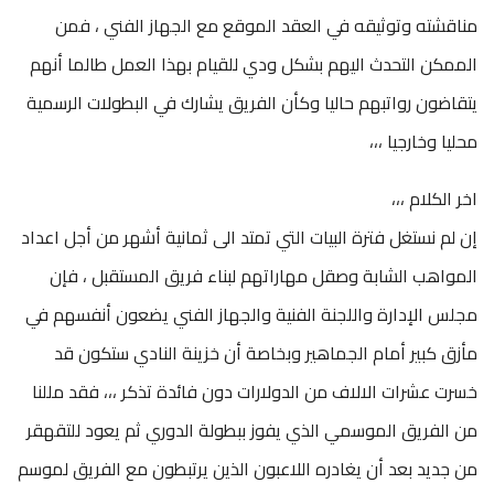
مناقشته وتوثيقه في العقد الموقع مع الجهاز الفني ، فمن
الممكن التحدث اليهم بشكل ودي للقيام بهذا العمل طالما أنهم
يتقاضون رواتبهم حاليا وكأن الفريق يشارك في البطولات الرسمية
محليا وخارجيا ،،،
اخر الكلام ،،،
إن لم نستغل فترة البيات التي تمتد الى ثمانية أشهر من أجل اعداد
المواهب الشابة وصقل مهاراتهم لبناء فريق المستقبل ، فإن
مجلس الإدارة واللجنة الفنية والجهاز الفني يضعون أنفسهم في
مأزق كبير أمام الجماهير وبخاصة أن خزينة النادي ستكون قد
خسرت عشرات الالاف من الدولارات دون فائدة تذكر ،،، فقد مللنا
من الفريق الموسمي الذي يفوز ببطولة الدوري ثم يعود للتقهقر
من جديد بعد أن يغادره اللاعبون الذين يرتبطون مع الفريق لموسم