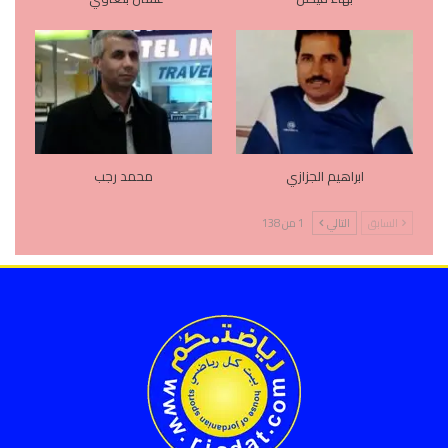
ابراهيم الجزازي
محمد رجب
السابق
التالي
1 من 138