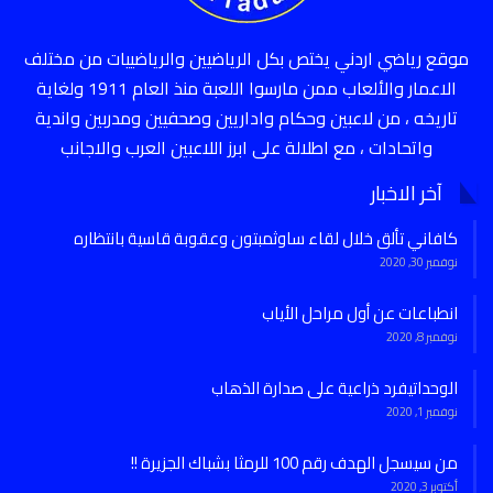
موقع رياضي اردني يختص بكل الرياضيين والرياضييات من مختلف
الاعمار والألعاب ممن مارسوا اللعبة منذ العام 1911 ولغاية
تاريخه ، من لاعبين وحكام واداريين وصحفيين ومدربين واندية
واتحادات ، مع اطلالة على ابرز اللاعبين العرب والاجانب
آخر الاخبار
كافاني تألق خلال لقاء ساوثمبتون وعقوبة قاسية بانتظاره
نوفمبر 30, 2020
انطباعات عن أول مراحل الأياب
نوفمبر 8, 2020
الوحداتيفرد ذراعية على صدارة الذهاب
نوفمبر 1, 2020
من سيسجل الهدف رقم 100 للرمثا بشباك الجزيرة !!
أكتوبر 3, 2020