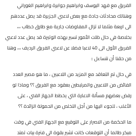
الفريق مع فهد اليوسف وابراهيم جوابرة وابراهيم الغوراني
وهنالك محادثات جادة مع بعض لاعبي الجزيرة قد يصل عددهم
الى اربعة مثلما لا تزال المفاوضات جارية مع طارق خطاب ،،،
بخلاصة في حال ظلت الأمور تسير بهذه الوتيرة قد يصل عدد لاعبي
الفريق الأول الى 40 لاعبا فضلا عن لاعبي الفريق الرديف ،،، وهنا
من حقنا أن نتساءل ::
في حال تم التعاقد مع المزيد من اللاعبين ، ما هو مصير العدد
الفائض من اللاعبين والمرتبطين بعقود مع الفريق ؟؟ وماذا لو
رفض بعضهم مسألة الاعارة التي يخطط الجهاز الفني ، على
الأغلب ، للجوء اليها من أجل التخلص من الحمولة الزائدة ؟؟
ما الحكمة من الاصرار على التوقيع مع الجهاز الفني في وقت
مبكر طالما أن التوقعات كانت تشير بقوة الى فترة بيات تمتد