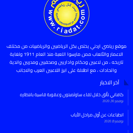
موقع رياضي اردني يختص بكل الرياضيين والرياضييات من مختلف
الاعمار والألعاب ممن مارسوا اللعبة منذ العام 1911 ولغاية
تاريخه ، من لاعبين وحكام واداريين وصحفيين ومدربين واندية
واتحادات ، مع اطلالة على ابرز اللاعبين العرب والاجانب
آخر الاخبار
كافاني تألق خلال لقاء ساوثمبتون وعقوبة قاسية بانتظاره
نوفمبر 30, 2020
انطباعات عن أول مراحل الأياب
نوفمبر 8, 2020