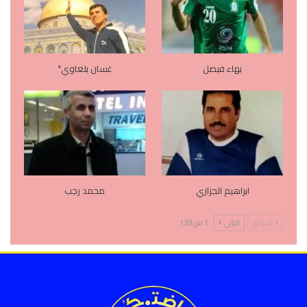
بهاء فيصل
غسان بلعاوي*
ابراهيم الجزازي
محمد رجب
السابق
التالي
1 من 138