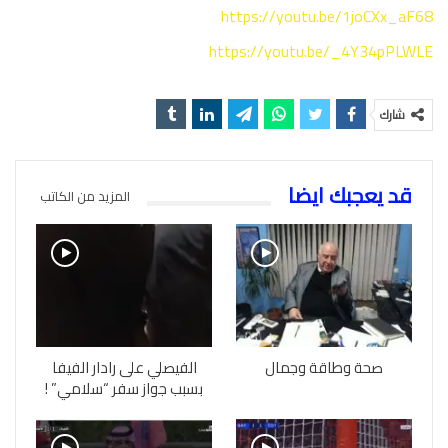
https://youtu.be/1joCXx_aF68
https://youtu.be/_4Y34pPLWLE
شارك
قد يعجبك ايضا
المزيد من الكاتب
صحة وطاقة وجمال
الفيصلي على رادار الفيفا
بسبب جواز سفر “سلامي” !