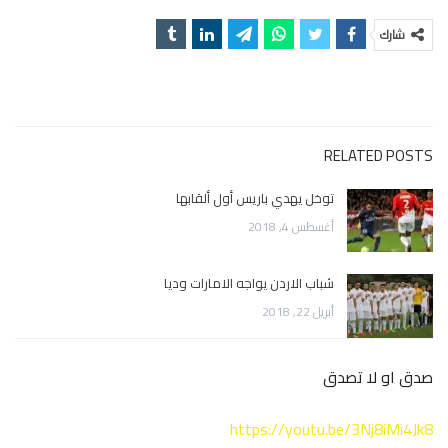
شارك
RELATED POSTS
توخل يهدي باريس أول ألقابها
أغسطس 4, 2018
شباب الاردن يواجه الامارات وديا
أبريل 22, 2018
صدق او لا تصدق
https://youtu.be/3Nj8iMi4Jk8