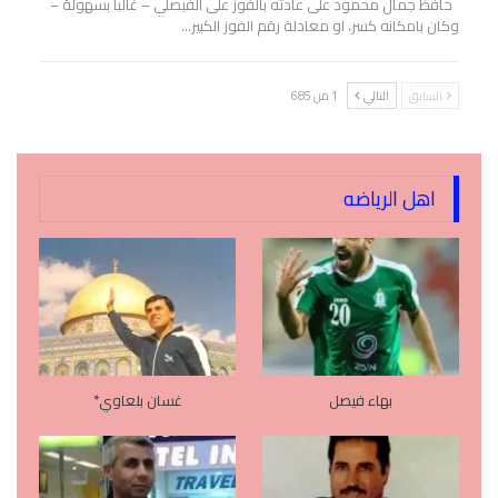
حافظ جمال محمود على عادته بالفوز على الفيصلي – غالبا بسهولة –
وكان بامكانه كسر، او معادلة رقم الفوز الكبير…
السابق
التالي
1 من 685
اهل الرياضه
بهاء فيصل
غسان بلعاوي*