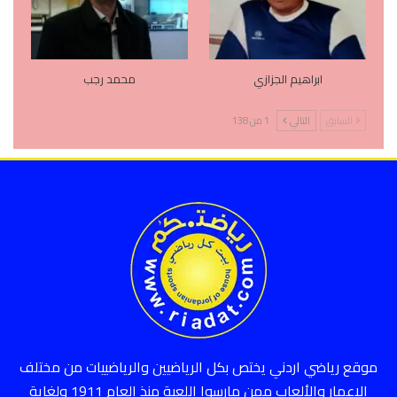
ابراهيم الجزازي
محمد رجب
السابق
التالي
1 من 138
موقع رياضي اردني يختص بكل الرياضيين والرياضييات من مختلف
الاعمار والألعاب ممن مارسوا اللعبة منذ العام 1911 ولغاية