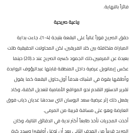
فائزاً بالنهاية.
رباعية صريحية
حقق الصريح فوزاً غالياً على البقعة بنتيجة (4-1)، جاءت بداية
المباراة متكافئة بين كلا الفريقين، لكن المحاولات الحقيقية ظلت
بعيدة عن المرميين.ذلك الجمود كسره الصريح عند د.(20) حينما
عكس إيمانويل عرضية داخل المنطقة قابلها عبدالرؤوف الروابدة
وأطلقها بقوة في الشباك هدفاً أول.حاول البقعة كما يقول
تقرير الدستور التقدم نحو المواقع الأمامية لتعديل الكفة، وكاد
يفعل ذلك إثر عرضية سعد الروسان التي سددها غديان ذياب فوق
العارضة وهو على مسافة قريبة من المرمى.
أخذت المجريات تأخذ طابعاً أكثر ندية في الدقائق التالية، وكان
الصريح قريباً من الهدف الثاني بعد أن توغل أوليفيرا وسدد كرة