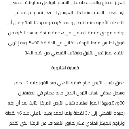
لتعزيز الدفاع والمحافظة على التقدم للتواصل محاولات الحسين
إربد لتعديل النتيجة، بينما كاد العرسان ان يعزز تقدم فريقه في
اللحظات الأخيرة حينما توغل وسدد كرة قوية ردها القائم قبل أن
يواجه مهدي علامة المرمى من هجمة مرتدة ويسدد الكرة من
فوق احلاس ملعنا الهدف القاني في الدقيقة 90+5 وبه إنتهى
اللقاء بفوز ثمين للأزرق وليقترب الفيصلي من لقبه الـ34.
خسارة اهلاوية
عمق شباب الأردن جراح ضيفه الأهلي بعد الفوز عليه 2- صفر
وسجل هدفي شباب الأردن البديل خالد عصام في الدقيقتين
80و87.وبهذا الفوز استعاد شباب الأردن المركز الثالث بعد أن رفع
رصيده النقطي إلى 37 نقطة بينما تجمد رصيد الأهلي عند 16 نقطة
وتراجع للمركز الحادي عشر بفارق الأهداف عن الرمثا الذي تقدم