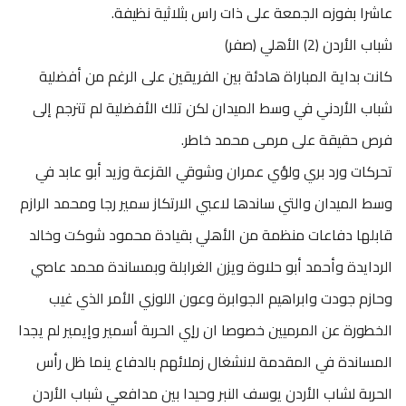
عاشرا بفوزه الجمعة على ذات راس بثلاثية نظيفة.
شباب الأردن (2) الأهلي (صفر)
كانت بداية المباراة هادئة بين الفريقين على الرغم من أفضلية
شباب الأردني في وسط الميدان لكن تلك الأفضلية لم تترجم إلى
فرص حقيقة على مرمى محمد خاطر.
تحركات ورد بري ولؤي عمران وشوقي القزعة وزيد أبو عابد في
وسط الميدان والتي ساندها لاعبي الارتكاز سمير رجا ومحمد الرازم
قابلها دفاعات منظمة من الأهلي بقيادة محمود شوكت وخالد
الردايدة وأحمد أبو حلاوة ويزن الغرابلة وبمساندة محمد عاصي
وحازم جودت وابراهيم الجوابرة وعون اللوزي الأمر الذي غيب
الخطورة عن المرميين خصوصا ان راٍي الحربة أسمير وإيمير لم يجدا
المساندة في المقدمة لانشغال زملائهم بالدفاع ينما ظل رأس
الحربة لشاب الأردن يوسف النبر وحيدا بين مدافعي شباب الأردن