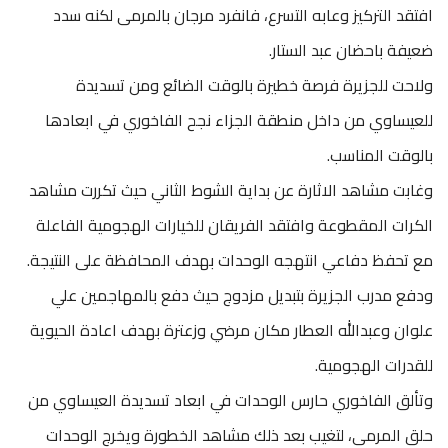
افتقد التركيز وعابه التسرع، فانفرد مرجان بالمرمى لكنه سدد
ضعيفة باحضان عبد الستار.
ولاحت للجزيرة فرصة خطيرة بالوقت الضائع ومن تسديدة
للعيساوي من داخل منطقة الجزاء نجح الفاخوري في ابعادها
بالوقت المناسب.
وغابت مشاهد الاثارة عن بداية الشوط الثاني حيث تكررت مشاهد
الكرات المقطوعة وافتقد الفريقان للخيارات الهجومية الفاعلة
مع تحفظ دفاعي انتهجه الوحدات بهدف المحافظة على النتيجة.
ودفع مدرب الجزيرة بتبديل مزدوج حيث دفع بالمهاجمين علي
علوان وعبدالله العطار مكان مرضي وزعترة بهدف اعادة الحيوية
للقدرات الهجومية.
وتألق الفاخوري حارس الوحدات في ابعاد تسديدة العيساوي من
حلق المرمى، لتغيب بعد ذلك مشاهد الخطورة ويخرج الوحدات