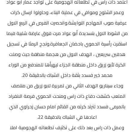
اعتمد ذات راس في تطلعاته الهجومية على تواجد عمار ابو عواد
وعمر الشلوح وموافي في عملية البناء، وحاولوا ارسال كرات
عرضية صوب المهاجم النوايشة.وانحصرت الفرص في الربع الاول
من الشوط الاول بتسديدة أبو عواد مرت فوق عارضة شلبية فيما
استقرت رأسية الحموي باحضان الجعافرة.ونجح الرمثا في تسجيل
هدفين سريعين ، الهدف الاول من هجمة منظفة حيث وصلت
الكرة لأبو زريق داخل منطقة الجزاء ليهيأها للمندفع من الوراء
محمد خير فسدد بثقة داخل الشباك بالدقيقة 20.
وجاء سيناريو الهدف الثاني من تمريرة لابو زريق من منتصف
الملعب كشفت دفاع ذات راس ومنحت الحموي فرصة الانفراد
بالمرمى فسدد لترتد كرته من القائم امام حسان زحراوي الذي
اعادها في الشباك بالدقيقة 22.
وعمل ذات راس بعد ذلك على تكثيف تطلعاته الهجومية املا