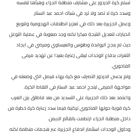
تسلم كرة الدردور على مشارف منطقة الجزاء وهيأها لنفسه
وسدد كرة لا تصد ولا ترد في شباك احمد عبد الستار.
وعمل الجزيرة بعد ذلك في تعزيز انطلاقات الهجومية وتنويع
الخيارات لتعديل النتيجة مبكرا لكنه وجد صعوبة في عملية التوغل
حيث لم ينجح الروابدة وطنوس والعيساوي ومرضي في ايجاد
الثغرات بدفاع الوحدات ليبقى زعترة بعيدا عن تهديد مرمى
الفاخوري.
ولم يحسن الدردور التصرف مع كرة بهاء فيصل التي وضعته في
مواجهة المرمى لينجح احمد عبد الستار في التقاط الكرة.
واعتمد بعد ذلك الجزيرة على التسديد من بعد فاطلق يزن العرب
كرة قوية حولها الفاخوري لركنية فيما سدد زعترة كرة خطرة من
داخل منطقة الجزاء ارتطمت بالقائم الايمن.
وحاول الوحدات استثمار اندفاع الجزيرة عبر هجمات منظمة لكنه