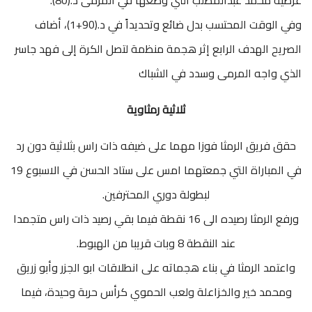
وفي الوقت المحتسب بدل ضائع وتحديداً في د.(90+1)، أضاف
الصريح الهدف الرابع إثر هجمة منظمة لتصل الكرة إلى فهد جاسر
الذي واجه المرمى وسدد في الشباك
ثلاثية رمثاوية
حقق فريق الرمثا فوزا مهما على ضيفه ذات راس بثلاثية دون رد
في المباراة التي جمعتهما امس على ستاد الحسن في الاسبوع 19
لبطولة دوري المحترفين.
ورفع الرمثا رصيده الى 16 نقطة فيما بقي رصيد ذات راس متجمدا
عند النقطة 8 وبات قريبا من الهبوط.
واعتمد الرمثا في بناء هجماته على انطلاقات ابو الجزر وأبو زريق
ومحمد خير والخزاعلة ولعب الحموي كرأس حربة وحيدة، فيما