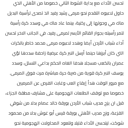
تحسن الأداء مع بداية الشوط الثاني خصوصا من الأهلي الذي
حاول لاعبوه التقدم نحو مرمى رشيد رفيد الذ تصدى لرأسية البديل
ماك مي وحولها إلى ركنية، بينما عاد ماك مي وسدد كرة رأسية
لتمر رأسيته بجوار القائم الأيسر لمرمى رفيد، في الجانب الاخر تحسن
أداء شباب الأردن أيضا وهدد لاعبوه مرمى محمد خاطر بالكرات
التي كان أبرزها حينما أرسل النبر كرة عرضية زاحفة سددها لؤي
عمران بالكعب مسجلا هدفا الغاه الحكم بداعي التسلل، وسدد
يوسف النبر كرة قوية من ضربة حرة مباشرة مرت فوق المرمى.
مع مرور الوقت هدأ إيقاع العب وغابت الفرص عن المرميين
خصوصا مع توقف الطلعات الهجومية على مشارف مطقة الجزاء،
قبل ان يزج مدرب شباب الأردن بورقة خالد عصام بدلا من شوقي
القزعة، وزج مدرب الأهلي بورقة قيس أبو غوش بدلا من محمود
شوكت، ليتحسن الأداء قليلا ولتعود المحاولات الهجومية نحو