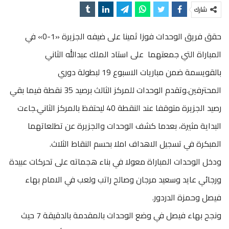
شارك
حقق فريق الوحدات فوزا ثمينا على ضيفه الجزيرة «1-0» في
المباراة التي جمعتهما على استاد الملك عبدالله الثاني
بالقويسمة ضمن مباريات الاسبوع 19 لبطولة دوري
المحترفين.وتقدم الوحدات للمركز الثالث برصيد 35 نقطة فيما بقي
رصيد الجزيرة متوقفا عند النقطة 40 ليحتفظ بالمركز الثاني.جاءت
البداية مثيرة، بعدما كشف الوحدات والجزيرة عن تطلعاتهما
المبكرة في تسجيل الاهداف املا بحسم النقاط الثلاث.
ودخل الوحدات المباراة معولا في بناء هجماته على تحركات عبيدة
ورجائي عايد وسعيد مرجان وصالح راتب ولعب في الامام بهاء
فيصل وحمزة الدردور.
ونجح بهاء فيصل في وضع الوحدات بالمقدمة بالدقيقة 7 حيث