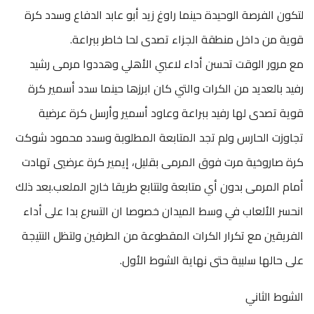
لتكون الفرصة الوحيدة حينما راوغ زيد أبو عابد الدفاع وسدد كرة
قوية من داخل منطقة الجزاء تصدى لحا خاطر ببراعة.
مع مرور الوقت تحسن أداء لاعبي الأهلي وهددوا مرمى رشيد
رفيد بالعديد من الكرات والتي كان ابرزها حينما سدد أسمير كرة
قوية تصدى لها رفيد ببراعة وعاود أسمير وأرسل كرة عرضية
تجاوزت الحارس ولم تجد المتابعة المطلوبة وسدد محمود شوكت
كرة صاروخية مرت فوق المرمى بقليل، إيمير كرة عرضيي تهادت
أمام المرمى بدون أي متابعة ولتتابع طريقا خارج الملعب.بعد ذلك
انحسر الألعاب في وسط الميدان خصوصا ان التسرع بدا على أداء
الفريقين مع تكرار الكرات المقطوعة من الطرفين ولتظل النتيجة
على حالها سلبية حتى نهاية الشوط الأول.
الشوط الثاني