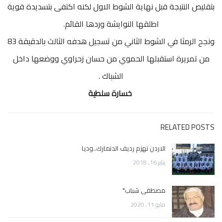
بتقليص النتيجة قبل نهاية الشوط الاول لكنه اكتفى بتسديدة قوية
اطلقها النوايشة وردها القائم.
ونجح الرمثا في الشوط الثاني من تسجيل هدفه الثالث بالدقيقة 83
من تمريرة استقبلها الحموي من حسان زحراوي ووضعها داخل
الشباك .
خسارة سلطية
RELATED POSTS
الاردن تهزم رديف الدنمارك..وديا
يناير 16, 2018
مصطفى شباب*
مايو 11, 2020