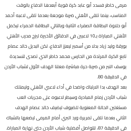
مرمى خاطر فسدد أبو عابد كرة قوية أبعدها الدفاع بالوقت
المناسب، بينما تلقى الأهلي ضربة موجعة بعدما تلقى لاعبه أحمد
أبو حلاوة البطاقة الصفراء الثانية وبالتالي البطاقة الحمراء ليكمل
الأهلي المباراة بـ10 لاعبين في الدقائق الأخيرة ليزج مدرب الأهلي
بورقة وليد زياد بدلا من أسمير ليعزز الدفاع، لكن البديل خالد عصام
تابع الكرة المرتدة من الحارس محمد خاطر الذي تصدى لتسديدة
يوسف النبر من ضربة حرة مباشرة معلنا الهدف الأول لشباب الأردن
في الدقيقة 80.
بعد الهدف بدا الارتباك واضحا في أداء لاعبي الأهلي وليمتلك
شباب الأردن زمام المبادرة وسيطر لاعبوه على مجريات العب
مستغلين الحالة المعنوية للضيوف ليضيف خالد عصام الهدف
الثاني بعدما تلقى تمريرة ورد البري أمام المرمى ليضعها بالشباك
في الدقيقة 87، لتتواصل أفضلية شباب الأردن حتى نهاية المباراة.