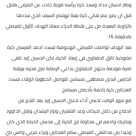
وطار احسان حداد وسدد كرة برأسه قوية حادت عن المرمى بقليل
قبل ان يمرر عمر هاني كرة بينية لهشام السيف الذي سددها
بالزاوية البعيدة من على نقطة الجزاء معلنا الهدف الأول للفيصلي
بالدقيقة 16.
بعد الهدف تواصلت الفيصلي الهجومية ليسدد احمد العرسان كرة
صاروخية تالق الحفناوي في إبعاد الكرة، لكن الحسين إربد تلقى
ضربة موجعة بخروج الحفناوي بداعي الإصابة ليزج مدربه بورقة
الحارس البديل مصطفى مسامح، لتتواصل الخطورة الزرقاء فسدد
العجالين كرة زاحفة بأحضان مسامح.
مع مرور الوقت تحسن أداء لاعبي الحسين إربد بعد التحرر من
الدفاع من خلال تحركات وعد الشقران ونزار الرشدان وبلال الداوود
وباتريك وادمير في محاولة لزج الكرة إلى محسن الخياط الذي كان
وحيدا بين مدافعي الفيصلي سالم العجالين وبراء مرعي وانس بني