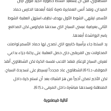
الشطناوي، قبل أن يستعيد السلط حضوره الجيد فوق أرض
الميدان، ونفذ أنس العمايرة ضربة ثابتة أبعدها الحارس حماد
الأسمر، لينتهي الشوط الأول بهدف نظيف.استهل العقبة الشوط
الثاني بعرضية عيسى السباح التي سددها ماركوس لكن المدافع
ياسر الرواشدة أبعدها.
رد السلط جاء برأسية كابيرو التي تصدى لها حماد الأسمر.تواصلت
المحاولات بين الفريقين حتى حصل العقبة على ركلة جزاء بداعي
تعرض السباح للإعثار، فنفذ اللاعب نفسه الكرة لكن الشطناوي أنقذ
الموقف د.(61).الشطناوي عاد مجدداً ليسيطر على تسديدة السباح،
لكن الأخير تمكن أخيراً من هز الشباك بعد أن تسلم كرة داخل
المنطقة وسددها مباشرة داخل المرمى د.(67).
ثنائية فيصلاوية