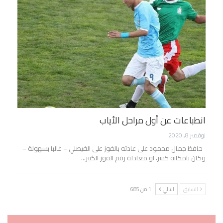
انطباعات عن أول مراحل الأياب
نوفمبر 8, 2020
حافظ جمال محمود على عادته بالفوز على الفيصلي – غالبا بسهولة –
وكان بامكانه كسر، او معادلة رقم الفوز الكبير…
السابق
التالي
1 من 685