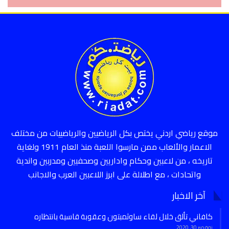
موقع رياضي اردني يختص بكل الرياضيين والرياضييات من مختلف
الاعمار والألعاب ممن مارسوا اللعبة منذ العام 1911 ولغاية
تاريخه ، من لاعبين وحكام واداريين وصحفيين ومدربين واندية
واتحادات ، مع اطلالة على ابرز اللاعبين العرب والاجانب
آخر الاخبار
كافاني تألق خلال لقاء ساوثمبتون وعقوبة قاسية بانتظاره
نوفمبر 30, 2020