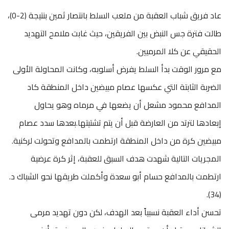
عاد فريق شباب العقبة من ملعب السلط بانتصار ثمين بنتيجة (2-0)،
طالت فترة جس النبض بين الفريقين، حيث غابت ملامح التهديد
الحقيقي عن كلا المرميين.
مع مرور الوقت بدأ السلط يفرض أسلوبه، وكانت المحاولة الأولى
الضربة الثابتة التي عكسها عصام مبيضين داخل المنطقة كاد
المدافع محمود مشعل أن يضعها في مرماه وهو يحاول
إبعادها لترتد من العارضة قبل أن يتم تشتيتها.بعدها سدد عصام
مبيضين كرة من داخل المنطقة ارتطمت بالمدافع وتحولت لركنية.
المجريات التالية شهدت هدف السبق للعقبة، إثر كرة عرضية
ارتطمت بالمدافع حسام أبو سعدة وأكملت طريقها نحو الشباك د.
(34).
تحسن أداء العقبة نسبياً بعد الهدف، لكن دون تهديد مرمى