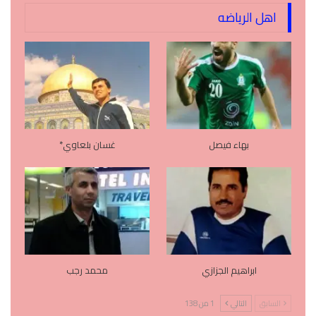
اهل الرياضه
بهاء فيصل
غسان بلعاوي*
ابراهيم الجزازي
محمد رجب
السابق
التالي
1 من 138