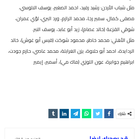
مثل شباب الأردن: رشيد رفيد، احمد الصغير، يوسف الالوسي،
مصفى كمال، سمير رجا، محمد الرازم، ورد البري، لؤي عمران،
شوقي القزعة (خالد عصام)، زيد أبو عابد، يوسف النبر.
مثل الأهلي: محمد خاطر، محمود شوكت (قيس أبو غوش)، خالد
الردايدة، احمد أبو حلاوة، يزن الغرابلة، محمد عاصي، حازم جودت،
ابراهيم جوابرة، عون اللوزي (ماك مي)، أسمير، إيمير
شارك
قد يعجبك ايضا
المزيد من الكاتب