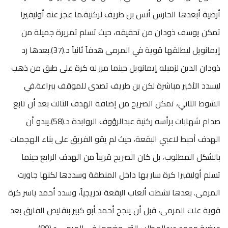
أرضية أبعدها الحارس أنس بن طريف لركنية.ما عجز عنه أوليفيرا
تمكن يوسف ذودان من تحقيقه، حيث تسلم تمريرة جميلة من
إيمانويل ليطلقها قوية في المرمى هدفاً ثانياً د.(37).بعدها رد
ذودان الدين لزميله إيمانويل حينما مرر له كرة على طبق من ذهب
ليسدد الأخير مباشرة لكن بن طريف تصدى للموقف ببراعة.في
الشوط الثاني، تمكن الصريح من إضافة الهدف الثالث بعد أن تابع
صدام شهابات برأسه ركنية عبدالرؤوف الروابدة د.(58).يبدو أن
الهدف أحبط لاعبي البقعة، حيث لم يقو الفريق على بناء الهجمات
بالشكل المطلوب، بل كان الصريح قريباً من الهدف الرابع حينما
تسلم أوليفيرا كرة سار بها داخل المنطقة وسددها لكنها جاورت
المرمى. بعدها نشطت ألعاب البقعة تدريجياً، وسدد أحمد ياسر كرة
قوية علت المرمى، قبل أن ينجح أحمد أبو كبير بتقليص الفارق بعد
عرضية محمد عبدالمطلب التي وضعها في المرمى د.(80).