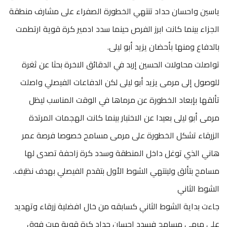
ياسين واحسان حداد تنتهي الخطورة الصفراء على مشارف منطقة
الجزاء بينما كانت ابرز الفرص حينما سدد ادمير كرة قوية ارتطمت
بالدفاع ومنها بأحضان يزيد أبو ليلى.
تواصلت محاولات الحسين إربد في الدقائق الاخرة بحثا عن ثغرة
للوصول إلى مرمى يزيد أبو ليلى لكن الدفاعات الفيصلي واصلت
تألقها بإبعاد الخطورة عن مرماها في الوقت المناسب ليظل
مرمى أبو ليلى بعيدا عن الاختبار بينما كانت الهجمات المرتدة
الزرقاء تشكل الخطورة على مرمى مسامح خصوصا فرصة عمر
هاني الذي توغل داخل المنطقة وسدد كرة زاحفة تصدى لها
مسامح بتألق ولينتهي الشوط الأول بتقدم الفيصلي بهدف نظيف.
الشوط الثاني
جاءت بداية الشوط الثاني كسابقه من خال افضلية زرقاء وتهديد
على مرمى مسامح فسدد إحسان حداد كرة قوية مرت فوق