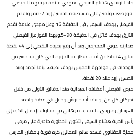
قاد التونسي هشام السيفي ومهدي علامة فريقهما الفيصلي
لفوز صعب وثمين على مستضيفه الحسين إربد 2-صفر وتقدم
الفيصلي بهدف السيفي في الدقيقة 16 وعزز مهدي علامة تقدم
الأزرق بهدف قاتل في الدقيقة 90+5.وبهذا الفوز عزز الفيصلي
صدارته لدوري المحترفين بعد أن رفع رصيده النقطي إلى 44 نقطة
بفارق 4 نقاط عن أقرب مطارديه الجزيرة الذي كان قد خسر من
الوحدات في مواجهة الخميس بهدف نظيف، بينما تجمد رصيد
الحسين إربد عنند 20 نقطة.
فرض الفيصلي أفضليته الميدانية منذ الدقائق الأولى من خلال
تحركان كل من يوسف أبو جلبوش وخليل بني عطية واحمد
العرسان ومهدي علامة وعمر هاني في محاولة لإيصال الكرة إلى
رأس الحربة هشام السيفي لتكون الخطورة حاضرة على مرمى
حمزة الحفناوي فسدد سالم العجالين كرة قوية باحضان الحارس