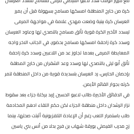
مع مرور الوقت هدد لاعبو الفيصلي مرمى مسامح فسدد العرسان
كرة من خارج المنطقة امسكها مسامح بسهولة قبل أن يمرر
العرسان كرة بينية وضعت مهدي علامة في مواجهة المرمى
ليسدد الأخير الكرة قوية تألق مسامح بالتصدي لها وعاود العرسان
وسدد كرة زاحفة امسكها مسامح بحضور، في الجانب الاخر واجه
المعايطة المرمى بعدما تجاوز عد من اللاعبين وسدد كرة زاحفة
تألق أبو ليلى بالتصدي لها وسدد وعد الشقران من خارج المطقة
بإحصان الحارس، رد العرسان بتسديدة قوية من داخل المنطقة لتمر
كرته بجوار القائم الأيمن.
في الدقائق الأخيرة طالب لاعبو الحسين إربد بركلة جزاء بعد سقوط
نزار الرشدان داخل منطقة الجزاء لكن حكم اللقاء ادهم المخادمة
طلب باستمرار اللعب رغم أن الإعادة التلفزيونية اُثبتت صحتها، بينما
زج مدرب الفيصلي بورقة شهاب بن فرج بدلا من أنس بني ياسين