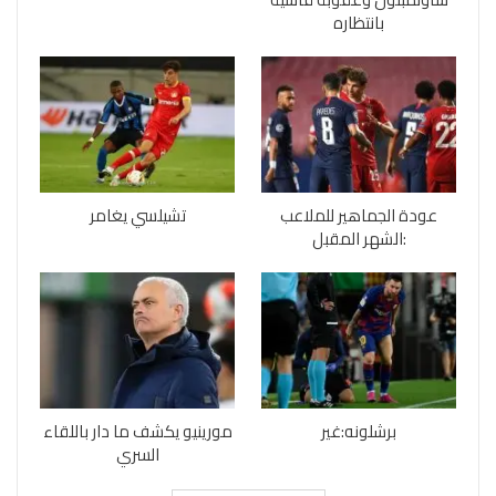
بانتظاره
عودة الجماهير للملاعب
تشيلسي يغامر
:الشهر المقبل
برشلونه:غير
مورينيو يكشف ما دار باللقاء
السري