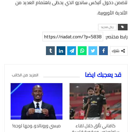
تتضمن دخول أليكس ساندرو الذي يحظى باهتمام العديد من
الأندية الأوروبية.
ريال مدريد
رابط مختصر:
https://riadat.com/?p=5838
شارك
قد يعجبك ايضا
المزيد من الكاتب
كافاني تألق خلال لقاء
ميسي ورونالدو..وجها لوجه!
ساوثمبتون وعقوبة قاسية