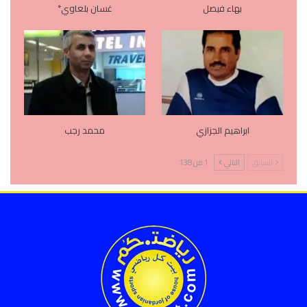
بهاء فيصل
غسان بلعاوي*
ابراهيم الجزازي
محمد رجب
السابق
التالي
1 من 138