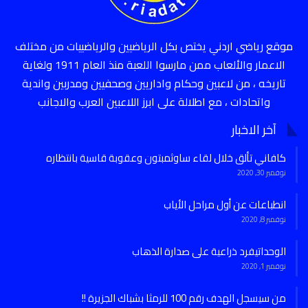
موقع رياضي اردني يختص بكل الرياضيين والرياضييات من مختلف
الاعمار والألعاب ممن مارسوا اللعبة منذ العام 1911 ولغاية
تاريخه ، من لاعبين وحكام واداريين وصحفيين ومدربين واندية
واتحادات ، مع اطلالة على ابرز اللاعبين العرب والاجانب
آخر الاخبار
كافاني تألق خلال لقاء ساوثمبتون وعقوبة قاسية بانتظاره
نوفمبر 30, 2020
انطباعات عن أول مراحل الأياب
نوفمبر 8, 2020
الوحداتيفرد ذراعية على صدارة الذهاب
نوفمبر 1, 2020
من سيسجل الهدف رقم 100 للرمثا بشباك الجزيرة !!