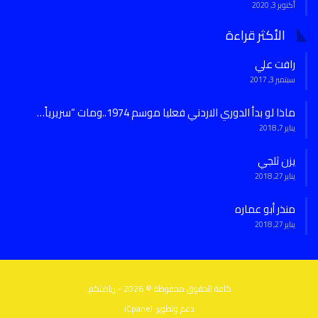
أكتوبر 3, 2020
الأكثر قراءة
رافت علي
سبتمبر 3, 2017
ماذا لو بدأ الدوري الاردني فعليا موسم 1974..ومات “سريرياً…
يناير 7, 2018
يزن ثلجي
يناير 27, 2018
منذر أبو عماره
يناير 27, 2018
كافة الحقوق محفوظة © 2026 - رياضتكم.
دعم وتطوير:
iCpanel