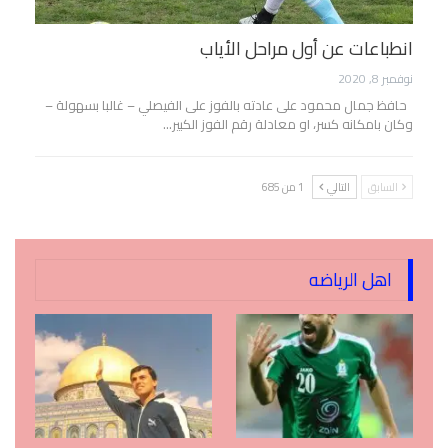
انطباعات عن أول مراحل الأياب
نوفمبر 8, 2020
حافظ جمال محمود على عادته بالفوز على الفيصلي – غالبا بسهولة –
وكان بامكانه كسر، او معادلة رقم الفوز الكبير…
السابق
التالي
1 من 685
اهل الرياضه