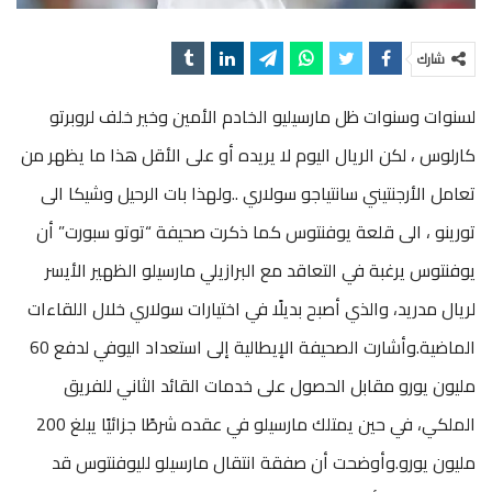
شارك
لسنوات وسنوات ظل مارسيليو الخادم الأمين وخير خلف لروبرتو
كارلوس ، لكن الريال اليوم لا يريده أو على الأقل هذا ما يظهر من
تعامل الأرجنتيني سانتياجو سولاري ..ولهذا بات الرحيل وشيكا الى
تورينو ، الى قلعة يوفنتوس كما ذكرت صحيفة “توتو سبورت” أن
يوفنتوس يرغبة في التعاقد مع البرازيلي مارسيلو الظهير الأيسر
لريال مدريد، والذي أصبح بديلًا في اختيارات سولاري خلال اللقاءات
الماضية.وأشارت الصحيفة الإيطالية إلى استعداد اليوفي لدفع 60
مليون يورو مقابل الحصول على خدمات القائد الثاني للفريق
الملكي، في حين يمتلك مارسيلو في عقده شرطًا جزائيًا يبلغ 200
مليون يورو.وأوضحت أن صفقة انتقال مارسيلو لليوفنتوس قد