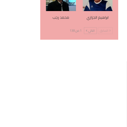
ابراهيم الجزازي
محمد رجب
السابق
التالي
1 من 138