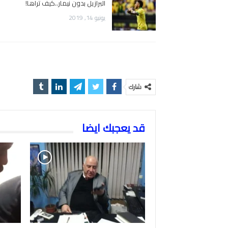
البرازيل بدون نيمار..كيف تراها!
يونيو 14, 2019
شارك
قد يعجبك ايضا