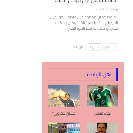
انطباعات عن أول مراحل الأياب
نوفمبر 8, 2020
حافظ جمال محمود على عادته بالفوز على
الفيصلي – غالبا بسهولة – وكان بامكانه
كسر، او معادلة رقم الفوز الكبير…
السابق
التالي
1 من 685
اهل الرياضه
بهاء فيصل
غسان بلعاوي*