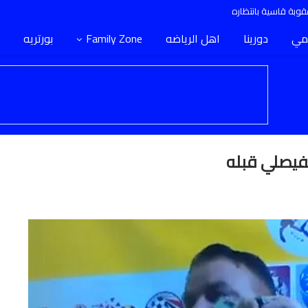
وبة قاسية بانتظاره
مي
دورينا
اهل الرياضه
Family Zone
بورتريه
لفيصلي قبله