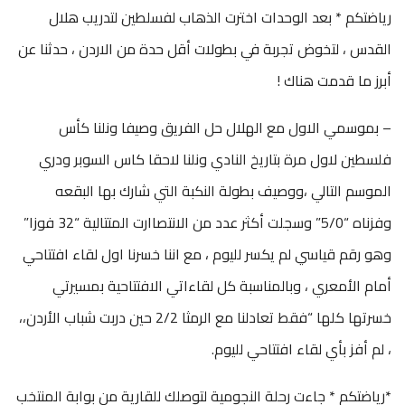
رياضتكم * بعد الوحدات اخترت الذهاب لفسلطين لتدريب هلال
القدس ، لتخوض تجربة في بطولات أقل حدة من الاردن ، حدثنا عن
أبرز ما قدمت هناك !
– بموسمي الاول مع الهلال حل الفريق وصيفا ونلنا كأس
فلسطين لاول مرة بتاريخ النادي ونلنا لاحقا كاس السوبر ودري
الموسم التالي ،ووصيف بطولة النكبة التي شارك بها البقعه
وفزناه “5/0” وسجلت أكثر عدد من الانتصاارت المتتالية “32 فوزا”
وهو رقم قياسي لم يكسر لليوم ، مع اننا خسرنا اول لقاء افتتاحي
أمام الأمعري ، وبالمناسبة كل لقاءاتي الافتتاحية بمسيرتي
خسرتها كلها “فقط تعادلنا مع الرمثا 2/2 حين دربت شباب الأردن،،
، لم أفز بأي لقاء افتتاحي لليوم.
*رياضتكم * جاءت رحلة النجومية لتوصلك للقارية من بوابة المنتخب