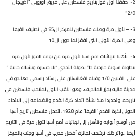
2- حققنا أول فوز بتاريخ فلسطين على فريق أوروبي “اذربيجان
2/0″
3- – لأول مرة وصلت فلسطين للمركز ال85 في تصنيف الفيفا
وهي المرة الأولى التي تقفز لما دون ال10
4- تأهلنا لنهائيات امم آسيا لأول مرة من بوابة الفوز لأول مرة
ببطولة آسوية خارجية ط” بطولة التحدي “بلا خسارة وبشباك خالية ”
على الفلبين 1/0 وقبله افغانستان على إستاد راسمي دهاندو في
مدينة ماليه بجزر المالديف، وهو اللقب الأول لمنتخب فلسطين في
تاريخه، وتحديدا منذ نشأة اتحاد كرة القدم وانضمامه إلى الاتحاد
الدولي لكرة القدم ‘الفيفا’ عام 1928، لتدخل فلسطين تاريخ آسيا
من أوسع أبوابه وتتأهل إلى نهائيات أمم آسيا لأول مرة في التاريخ
أيضا…واثر ذلك ترشحت لجائزة أفضل مدرب في آسيا وجئت بالمركز