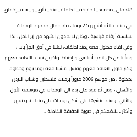
*#جمال_محمود_الحقيقة_الكاملة_سنة_تألق_و_سنة_إخفاق
في سنة وثلاثة أشهر و21 يوما ، قاد جمال محمود الوحدات
لسلسلة أرقام قياسية ، وكان لا بد دون الشهد من إبر النحل ، لذا
وفي لقاء مطول معه يمتد لحلقات، نبشنا في أدق الجزأيات ،
وسألنا عن كل لاعب أساسي و إحتياط وآخرين نسب بالتعاقد معهم
وكثر حاول التعاقد معهم وفشل..مشينا معه يوما بيوم وخطوة
بخطوة ، من موسم 2009 مروراً برحلات فلسطين وشباب الاردن
والأهلي ، ومن ثم عود على بدء الى الوحدات في موسمه الأول
والثاني، وسنبدا بنشرها على شكل يوميات على متداد نحو شهر
وأكثر .. ..لنضعكم في صورة الحقيقة الكاملة ..