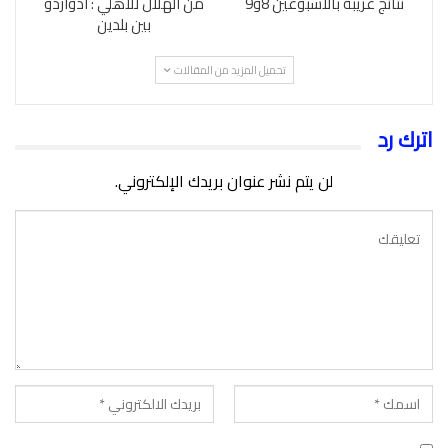
نتائج غريبة بالاسبوعين 8و9
من الهلال للأهلي : ادواردو
بين بلدين
تحميل المزيد من المقالات
اترك رد
لن يتم نشر عنوان بريدك الإلكتروني.