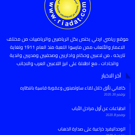
موقع رياضي اردني يختص بكل الرياضيين والرياضييات من مختلف
الاعمار والألعاب ممن مارسوا اللعبة منذ العام 1911 ولغاية
تاريخه ، من لاعبين وحكام واداريين وصحفيين ومدربين واندية
واتحادات ، مع اطلالة على ابرز اللاعبين العرب والاجانب
آخر الاخبار
كافاني تألق خلال لقاء ساوثمبتون وعقوبة قاسية بانتظاره
نوفمبر 30, 2020
انطباعات عن أول مراحل الأياب
نوفمبر 8, 2020
الوحداتيفرد ذراعية على صدارة الذهاب