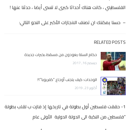
الفلسطيني ، كانت هناك أحداثا كبرى لا تنسى أيضا ، حدثنا عنها !
– حسنا يمكننك ان تصنف الانجازات الأكبر على النحو التالي:
RELATED POSTS
حكام السلة يعودون من مسقط..بخبرات جديدة
ديسمبر 16, 2017
الوحدات: كيف يتجنب أوجاع “كفريوبا”؟!
أكتوبر 23, 2019
1- حققت فلسطين أول بطولة في تاريخها إذ فازت ب لقلب بطولة
“فلسطين من النكبة الى الدولة الدولية الأولى عام