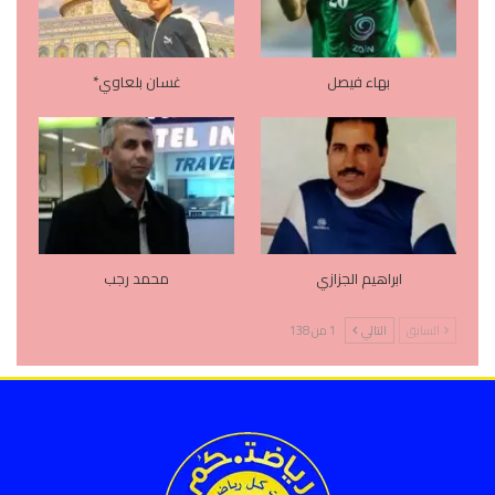
بهاء فيصل
غسان بلعاوي*
ابراهيم الجزازي
محمد رجب
السابق
التالي
1 من 138