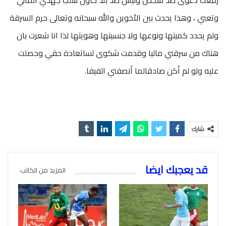
رفعت دعوى ضد شخص وليس ضد بلد حاول سلب جهدي المالي
وتعبي ، وهذا يحدث بين الأخوين والله سبحانه وتعالى حرم السرقة
ولم يحدد كميتها ونوعها ولا جنسيتها وهويتها لذا انا شعرت بان
هناك من سرقني ماليا وقدمت شكوى لساتعادة حقي وحصلت
عليه ولو لم أكن صادقالما أنصفني الفيفا.
شارك
قد يعجبك ايضا
المزيد من الكاتب