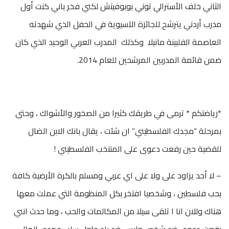
الثاني خلف الأسترالي توني بوبوفيتش لكني فخر باني كنت أول
مدرب أردني يترشح للجائزة الآسيوية في الحفل الذي شهدته
العاصمة الفلبينة مانيلا وكذلك المدرب العربي الوحيد الذي كان
ضمن قائمة المدربين المرشحين للعام 2014.
*رياضتكم * ترمى في طريقك كثيرا من الصخور والأشواك ، وحتى
بمرحلة “مجدك الفلسطيني” ان شئت ، يقال بانك الابن الضال
للقضية حين رفعت دعوى على المنتخب الفلسطيني !
– لا أحد يزاود على ولا على اي عربي ومسلم بالكرة الأرضية كافة
بحب فلسطين ، وشخصيا افتخر بكل المنظومة التي عملت معها
هناك وللان انا ا تلقى سيلا من المكالمات والحب ، وما حدث انني