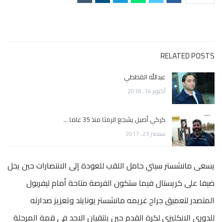
RELATED POSTS
عبدالله القططي
أكتوبر 14, 2018
كركي أصيل يشجع الرمثا منذ 35 عاما …
سبتمبر 23, 2017
يسعى مانشستر سيتي حامل اللقب للعودة إلى الانتصارات حين يحل
ضيفا على كريستال فيما ستكون الفرصة متاحة أمام ليفربول
المتصدر لتعميق جراح غريمه مانشستر يونايتد وتعزيز صدارته
للدوري الانكليزي لكرة القدم حين يلتقيان الاحد في قمة المرحلة