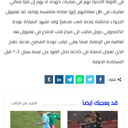
في الآونة الأخيرة تهم في مباريات كهذه. لا يهم إن فزنا بثماني
مباريات في ظل معاناتهم. إنها مباراة مانشستر يونايتد ضد ليفربول.
الاجواء مختلفة عندما تلعب ضدهم”.وقد تشهد المباراة عودة
الكاميروني جويل ماتيب الى مركز قلب الدفاع في ليفربول بعد
تعافيه من الإصابة٬ فيما يبقى ترقب عودة المصري محمد صلاح
الذي تعرض لاصابة في كاحله خلال الفوز على ليستر سيتي 2-1 قبل
الاستراحة الدولية.
شارك
قد يعجبك ايضا
المزيد من الكاتب