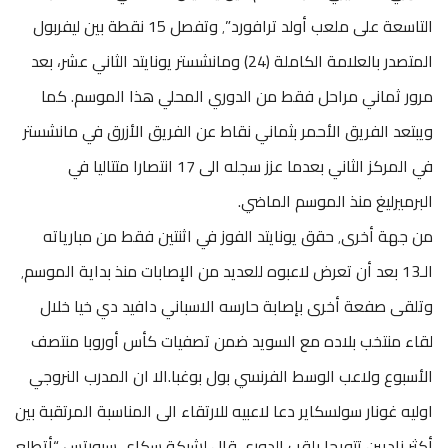
التاسعة على ملعب أولد ترافورد”٬ وتفصل 15 نقطة بين ليفربول
المتصدر بالعلامة الكاملة (24) ومانشستر يونايتد الثاني عشر، بعد
مرور ثماني مراحل فقط من الدوري المحلي هذا الموسم. كما
ويبتعد الفريق الأحمر بثماني نقاط عن الفريق الأزرق في مانشستر
في المركز الثاني بعدما عزز سجله الى 17 انتصارا متتاليا في
البرميرليغ منذ الموسم الماضي.
من جهة أخرى٬ حقق يونايتد الفوز في اثنتين فقط من مبارياته
الـ13 بعد أن تعرض لاعبوه للعديد من الإصابات منذ بداية الموسم٬
وتلقى صفعة أخرى بإصابة حارسه الاسباني دافيد دي خيا خلال
لقاء منتخب بلاده مع السويد ضمن تصفيات كأس أوروبا منتصف
الأسبوع ولاعب الوسط الفرنسي بول بوغبا.الا ان المدرب النروجي
اوليه غونار سولسكاير دعا لاعبيه للارتقاء الى المناسبة المرتقبة بين
أكثر ناديين تتويجا بلقب الدوري.قال لشبكة سكاي سبورتس “أتطلع