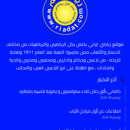
موقع رياضي اردني يختص بكل الرياضيين والرياضييات من مختلف
الاعمار والألعاب ممن مارسوا اللعبة منذ العام 1911 ولغاية
تاريخه ، من لاعبين وحكام واداريين وصحفيين ومدربين واندية
واتحادات ، مع اطلالة على ابرز اللاعبين العرب والاجانب
آخر الاخبار
كافاني تألق خلال لقاء ساوثمبتون وعقوبة قاسية بانتظاره
نوفمبر 30, 2020
انطباعات عن أول مراحل الأياب
نوفمبر 8, 2020