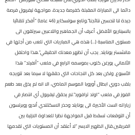
دائما الى المباراة المقبلة كفرصة جديدة. مواجهة ليفربول فرصة
جيدة لنا لتحسين نتائجنا”.وتابع سولسكاير (46 عاما) “أفكر تلقائيا
بالسيناريو الأفضل. أعرف أن الجماهير واللاعبين سيرتقون الى
مستوى المناسبة (…) هذه هي المباريات التي تلعب من أجلها في
مانشستر يونايتد٬ يجب أن تظهر معدنك الحقيقي”.هذا واحتفل
الألماني يورغن كلوب بموسمه الرابع في ملعب “أنفيلد” هذا
الأسبوع٬ ولكن بعد كل النجاحات التي حققها لا سيما بعد تتويجه
بلقب دوري ابطال أوروبا الموسم الماضي، الا انه لم يذق بعد طعم
الفوز في ملعب “اولد ترافورد”.لم يحقق ليفربول أي انتصار في
زياراته الست الأخيرة الى يونايتد وحذر الاسكتلندي أندرو روبرتسون
أن التوقعات تسقط قبل المواجهة نظرا للعداوة الازلية بين
الفريقين.قال الظهير الايسر “لا أعتقد أن المستويات التي تقدمها