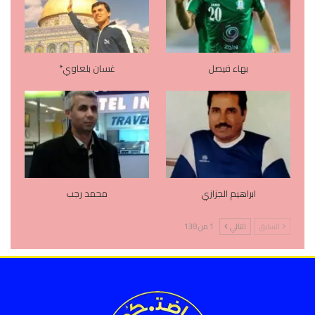
بهاء فيصل
غسان بلعاوي*
ابراهيم الجزازي
محمد رجب
السابق
التالي
1 من 138