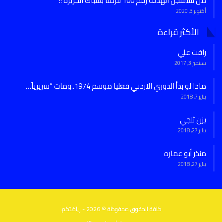
من سيسجل الهدف رقم 100 للرمثا بشباك الجزيرة !!
أكتوبر 3, 2020
الأكثر قراءة
رافت علي
سبتمبر 3, 2017
ماذا لو بدأ الدوري الاردني فعليا موسم 1974..ومات “سريرياً…
يناير 7, 2018
يزن ثلجي
يناير 27, 2018
منذر أبو عماره
يناير 27, 2018
كافة الحقوق محفوظة © 2026 - رياضتكم.