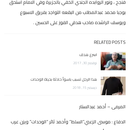
فنجح ، ونور الروابده الجندي الخفي بالجزيرة وفي الامام استحق
بوجبا محمد عبدالمطلب من البقعه التواجد بفريق الاسبوع
ويوسف الراشده صاحب هدفي الفوز على الحسين .
RELATED POSTS
اسرع هدف
نوفمبر 30, 2017
هذا الرجل تسبب باسوأ حادثة بحياة الوحدات
ديسمبر 15, 2018
المرمى – أحمد عبدالستار
الدفاع : موسى الزعبي”السلط” وأحمد ثائر “الوحدات” ويزن عرب