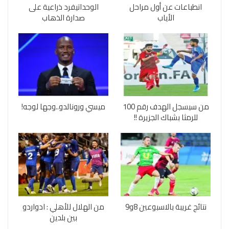
انطباعات عن أول مراحل
الوحداتيفرد ذراعية على
الأياب
صدارة الذهاب
من سيسجل الهدف رقم 100
ميسي ورونالدو..وجها لوجه!
للرمثا بشباك الجزيرة !!
نتائج غريبة بالاسبوعين 8و9
من الهلال للأهلي : ادواردو
بين بلدين