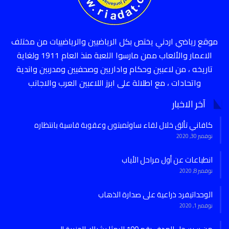
موقع رياضي اردني يختص بكل الرياضيين والرياضييات من مختلف
الاعمار والألعاب ممن مارسوا اللعبة منذ العام 1911 ولغاية
تاريخه ، من لاعبين وحكام واداريين وصحفيين ومدربين واندية
واتحادات ، مع اطلالة على ابرز اللاعبين العرب والاجانب
آخر الاخبار
كافاني تألق خلال لقاء ساوثمبتون وعقوبة قاسية بانتظاره
نوفمبر 30, 2020
انطباعات عن أول مراحل الأياب
نوفمبر 8, 2020
الوحداتيفرد ذراعية على صدارة الذهاب
نوفمبر 1, 2020