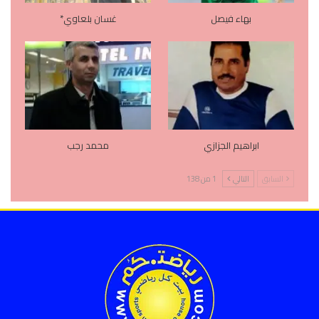
بهاء فيصل
غسان بلعاوي*
ابراهيم الجزازي
محمد رجب
السابق
التالي
1 من 138