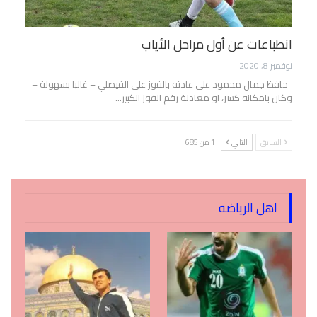
انطباعات عن أول مراحل الأياب
نوفمبر 8, 2020
حافظ جمال محمود على عادته بالفوز على الفيصلي – غالبا بسهولة –
وكان بامكانه كسر، او معادلة رقم الفوز الكبير…
السابق
التالي
1 من 685
اهل الرياضه