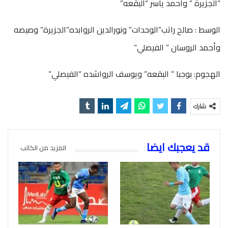
“الجزيرة ” وأحمد ياسر “البقعه”
الوسط : صالح راتب”الوحدات” ونورالدين الروابده”الجزيرة” وصيصه
وأحمد الروسان ” الفيصلي”
الهجوم: بوجبا ” البقعه” ويوسف الرواشده “الفيصلي”
شارك
قد يعجبك ايضا
المزيد من الكاتب