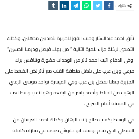
شارك
تألق احمد عبدالستار وجلب الفوز للجزيرة بتصديين مذهلين، وكذلك
التصدي لركلة جزاء للمرة الثانية ” من بهاء فيصل وديمبا الحسين”
وفي الدفاع اثبت احمد ثائر من الوحدات حضورة وتنافس براء
مرعي ويزن عرب على شغل منطقة القلب مع ثائر لكن الضغط على
الجزيرة جعلنا نفضل يزن عرب وفي الميسرة تواجد موسى الزعبي
الرهيب من السلط وأحمد ياسر من البقعه وهو لاعب وسط لعب
في الميمنة أمام الصريح .
في الوسط يكسب صالح راتب الرهان وكذلك احمد العرسان من
الفيصلي الذي قدم يوسف ابو جلبوش صيصه في مباراة كاملة