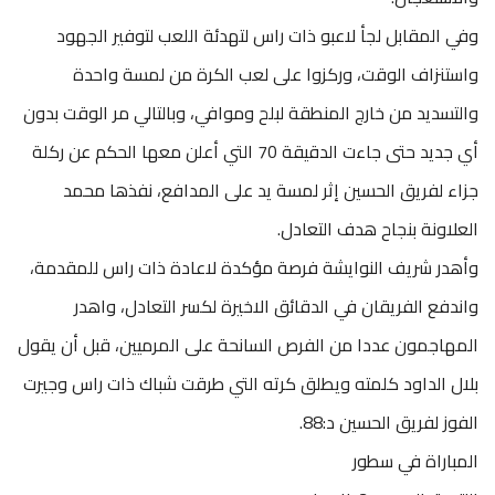
وفي المقابل لجأ لاعبو ذات راس لتهدئة اللعب لتوفير الجهود
واستنزاف الوقت، وركزوا على لعب الكرة من لمسة واحدة
والتسديد من خارج المنطقة لبلح وموافي، وبالتالي مر الوقت بدون
أي جديد حتى جاءت الدقيقة 70 التي أعلن معها الحكم عن ركلة
جزاء لفريق الحسين إثر لمسة يد على المدافع، نفذها محمد
العلاونة بنجاح هدف التعادل.
وأهدر شريف النوايشة فرصة مؤكدة لاعادة ذات راس للمقدمة،
واندفع الفريقان في الدقائق الاخيرة لكسر التعادل، واهدر
المهاجمون عددا من الفرص السانحة على المرميين، قبل أن يقول
بلال الداود كلمته ويطلق كرته التي طرقت شباك ذات راس وجيرت
الفوز لفريق الحسين د:88.
المباراة في سطور