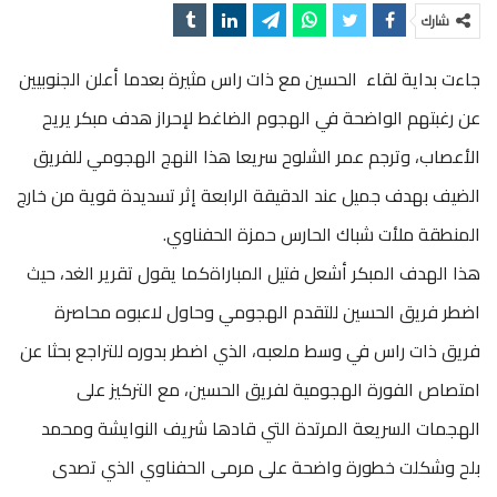
شارك
جاءت بداية لقاء الحسين مع ذات راس مثيرة بعدما أعلن الجنوبيين
عن رغبتهم الواضحة في الهجوم الضاغط لإحراز هدف مبكر يريح
الأعصاب، وترجم عمر الشلوح سريعا هذا النهج الهجومي للفريق
الضيف بهدف جميل عند الدقيقة الرابعة إثر تسديدة قوية من خارج
المنطقة ملأت شباك الحارس حمزة الحفناوي.
هذا الهدف المبكر أشعل فتيل المباراةكما يقول تقرير الغد، حيث
اضطر فريق الحسين للتقدم الهجومي وحاول لاعبوه محاصرة
فريق ذات راس في وسط ملعبه، الذي اضطر بدوره للتراجع بحثا عن
امتصاص الفورة الهجومية لفريق الحسين، مع التركيز على
الهجمات السريعة المرتدة التي قادها شريف النوايشة ومحمد
بلح وشكلت خطورة واضحة على مرمى الحفناوي الذي تصدى