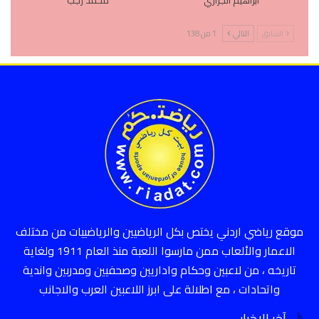
ابراهيم الجزازي
محمد رجب
السابق
التالي
1 من 138
موقع رياضي اردني يختص بكل الرياضيين والرياضييات من مختلف
الاعمار والألعاب ممن مارسوا اللعبة منذ العام 1911 ولغاية
تاريخه ، من لاعبين وحكام واداريين وصحفيين ومدربين واندية
واتحادات ، مع اطلالة على ابرز اللاعبين العرب والاجانب
آخر الاخبار