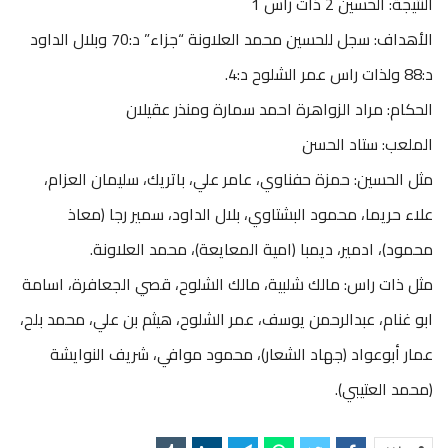
النتيجة: الحسين 2 ذات راس 1
الأهداف: سجل للحسين محمد العلاونة “جزاء” د:70 وبلال الداود
د:88 ولذات راس عمر الشلوح د:4.
الحكام: مراد الزواهرة احمد سمارة ومنذر عقيلان
الملعب: ستاد الحسن
مثل الحسين: حمزة حفناوي، عامر علي، باتريك، سليمان العزام،
علاء حريما، محمود البشتاوي، بلال الداود، سمير رجا (معاذ
محمود)، ادمير، ديمبا (امية المعايعة)، محمد العلاونة.
مثل ذات راس: مالك شلبية، مالك الشلوح، قصي الجعافرة، اسامة
ابو غنام، عبدالرحمن يوسف، عمر الشلوح، هيثم بن علي، محمد بلح،
عمار أبوعواد (جهاد الشعار)، محمود موافي، شريف النوايشة
(محمد العتيبي).