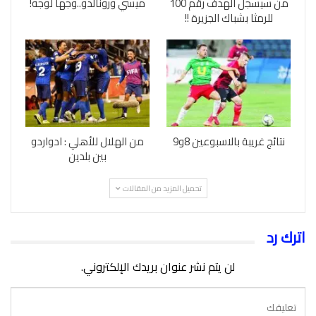
من سيسجل الهدف رقم 100
ميسي ورونالدو..وجها لوجه!
للرمثا بشباك الجزيرة !!
نتائج غريبة بالاسبوعين 8و9
من الهلال للأهلي : ادواردو
بين بلدين
تحميل المزيد من المقالات
اترك رد
لن يتم نشر عنوان بريدك الإلكتروني.