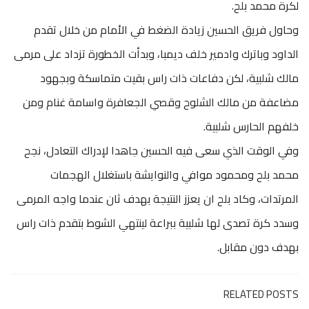
لكرة محمد بلح.
وحاول فريق الحسين زيادة الضغط في الأمام من خلال تقدم
الداود وباترك وادمير خلف ديمبا، وبدأت الخطورة تزداد على مرمى
مالك شلبية، لكن دفاعات ذات راس بقيت متماسكة وبجهود
مضاعفة من مالك الشلوح وقصي الجعافرة واسامة غنام ومن
خلفهم الحارس شلبية.
وفي الوقت الذي سعى فيه الحسين جاهدا لإدراك التعادل، نجح
محمد بلح ومحمود موافي والنوايشة باستغلال الهجمات
المرتدات، وكاد بلح ان يعزز النتيجة بهدف ثان عندما واجه المرمى
وسدد كرة تصدى لها شلبية ببراعة لينتهي الشوط بتقدم ذات راس
بهدف دون مقابل.
RELATED POSTS