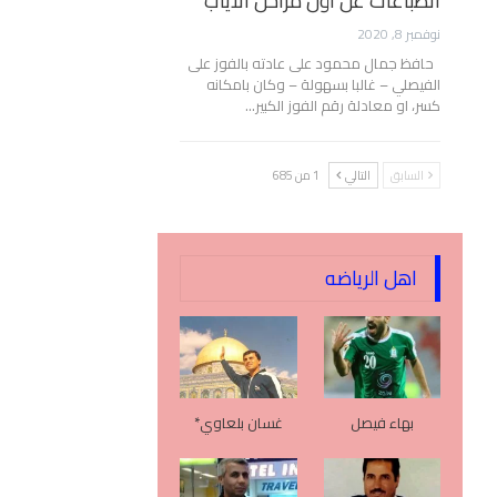
انطباعات عن أول مراحل الأياب
نوفمبر 8, 2020
حافظ جمال محمود على عادته بالفوز على
الفيصلي – غالبا بسهولة – وكان بامكانه
كسر، او معادلة رقم الفوز الكبير…
السابق
التالي
1 من 685
اهل الرياضه
بهاء فيصل
غسان بلعاوي*