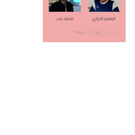
ابراهيم الجزازي
محمد رجب
السابق
التالي
1 من 138