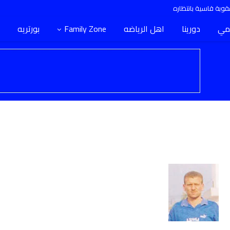
وبة قاسية بانتظاره
مي
دورينا
اهل الرياضه
Family Zone
بورتريه