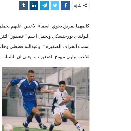
شارك
كانمهما لفريق يحوي
اسماء
لاعبين اغلبهم يحمل
البولندي بورجنسكي ويحمل ا سم “عصفور” لتتز
اسماء الخراف الصغيره “
وعبدالله قططي وخالد
للاعب بيارن ميونخ الصغير ، ما يعني ان الشباب