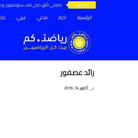
آخر الأخبار
كافاني تألق خلال لقاء ساوثمبتون وعق
الرئيسية
اخبار
محلي
عربي
عال
رائد عصفور
في
أكتوبر 14, 2018