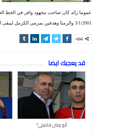
عموما رائد كان صاحب مجهود وافر في الخط الخ
3/1/2001 والرمثا وهدفين بمرمى الكرمل ليبقى اسمه خالد في كشوفات تاريخ الفريق الكحلي.
شارك
قد يعجبك ايضا
أبو رمان فاميلي*