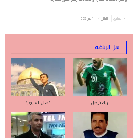
السابق
التالي
1 من 685
اهل الرياضه
بهاء فيصل
غسان بلعاوي*