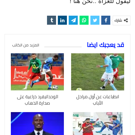
ليقول للغزاة ..نحن هنا !
شارك
قد يعجبك ايضا
المزيد من الكاتب
انطباعات عن أول مراحل
الوحداتيفرد ذراعية على
الأياب
صدارة الذهاب