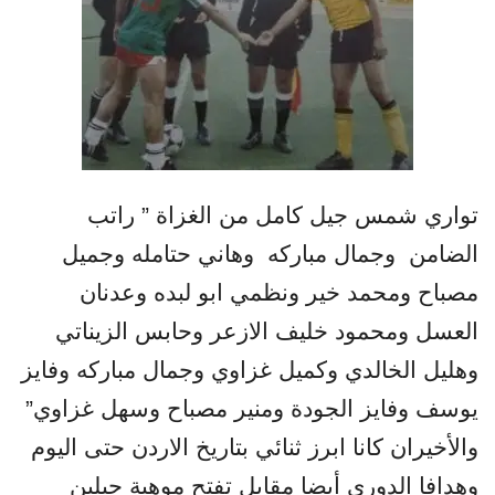
تواري شمس جيل كامل من الغزاة ” راتب
الضامن
وجمال مباركه
وهاني حتامله وجميل
مصباح ومحمد خير ونظمي ابو لبده وعدنان
العسل ومحمود خليف الازعر وحابس الزيناتي
وهليل الخالدي وكميل غزاوي وجمال مباركه وفايز
يوسف وفايز الجودة ومنير مصباح وسهل غزاوي”
والأخيران كانا ابرز ثنائي بتاريخ الاردن حتى اليوم
وهدافا الدوري أيضا مقابل تفتح موهبة جيلين