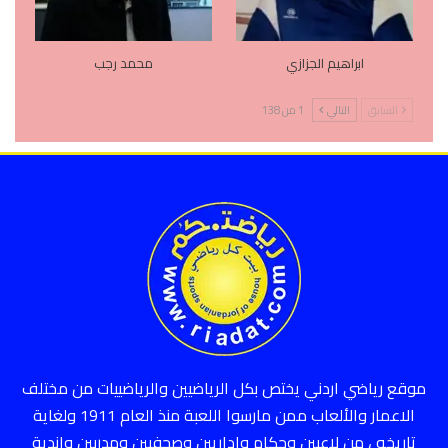
ابراهيم الجزازي
محمد رجب
السابق
التالي
1 من 138
موقع رياضي اردني يختص بكل الرياضيين والرياضييات من مختلف
الاعمار والألعاب ممن مارسوا اللعبة منذ العام 1911 ولغاية
تاريخه ، من لاعبين وحكام واداريين وصحفيين ومدربين واندية