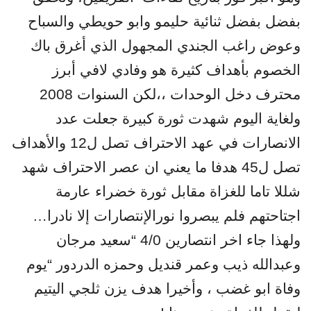
بفضل بفضل ثنائية حليمو وابو حويطي والسباح
وعوض راغب الجندي المجهول الذي أغرق باك
الخصوم بأهداف كثيرة هو وفادي لافي أبرز
محترف دخل الوحدات ،،لكن السنوات 2008
ولغاية اليوم شهدت ثورة كبيرة جعلت عدد
الانصارات في عهد الاحتراف تصل ل12 والأهداف
تصل ل45 هدفا ما يعني ان عصر الاحتراف شهد
شللا تاما للغزاة مقابل ثورة خضراء عارمة
اجتاحتهم فلم يبصروا نورالإنتصارات إلا نادرا…
ولهذا جاء اخر انتصارين 4/0 “سعيد مرجان
وعبدالله ذيب وعمر قنديل وحمزه الدردور “يوم
وفاة ابو غضب ، وأخيرا هدف يزن ثلجي اليتيم