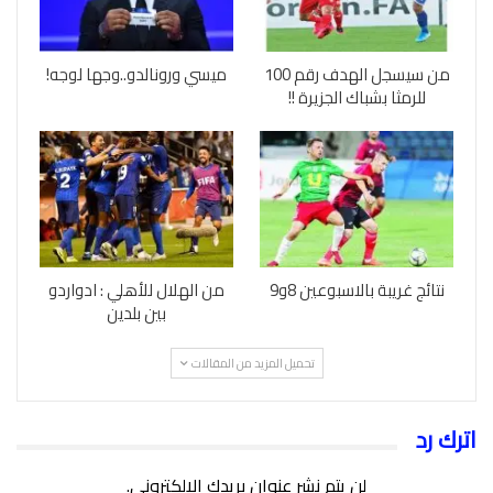
من سيسجل الهدف رقم 100
ميسي ورونالدو..وجها لوجه!
للرمثا بشباك الجزيرة !!
نتائج غريبة بالاسبوعين 8و9
من الهلال للأهلي : ادواردو
بين بلدين
تحميل المزيد من المقالات
اترك رد
لن يتم نشر عنوان بريدك الإلكتروني.