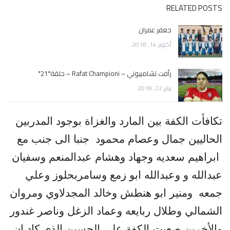
RELATED POSTS
جعفر عمران
أكتوبر 14, 2018
رأفت تشامبيوني – Rafat Championi – حلقة*21*
يناير 22, 2018
تكافأت الكفة بين المارد والغزاة بوجود المدربين
الحاليين جمال وعصام محمود
جنبا الى جنب مع
ابراهيم سعديه وجهاد وهشام عبدالمنعم وسفيان
عبدالله و وعبدالله ابو زمع وسامربحلوز وعلي
جمعه
ومنير ابو هنطش وخالد المجدلاوي ومروان
الشمالي وطلال ربايعه وعماد الزغل وناصر غندور
والأخرين صعبت الكفة على الحسين الذي كاد ان