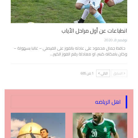
انطباعات عن أول مراحل الأياب
نوفمبر 8, 2020
حافظ جمال محمود على عادته بالفوز على الفيصلي – غالبا بسهولة –
وكان بامكانه كسر، او معادلة رقم الفوز الكبير…
السابق
التالي
1 من 685
اهل الرياضه