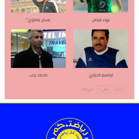
بهاء فيصل
غسان بلعاوي*
ابراهيم الجزازي
محمد رجب
السابق
التالي
1 من 138