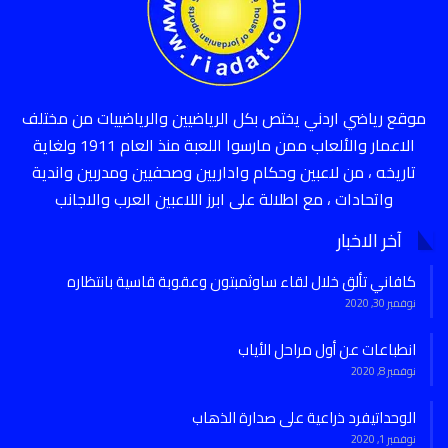
موقع رياضي اردني يختص بكل الرياضيين والرياضييات من مختلف
الاعمار والألعاب ممن مارسوا اللعبة منذ العام 1911 ولغاية
تاريخه ، من لاعبين وحكام واداريين وصحفيين ومدربين واندية
واتحادات ، مع اطلالة على ابرز اللاعبين العرب والاجانب
آخر الاخبار
كافاني تألق خلال لقاء ساوثمبتون وعقوبة قاسية بانتظاره
نوفمبر 30, 2020
انطباعات عن أول مراحل الأياب
نوفمبر 8, 2020
الوحداتيفرد ذراعية على صدارة الذهاب
نوفمبر 1, 2020