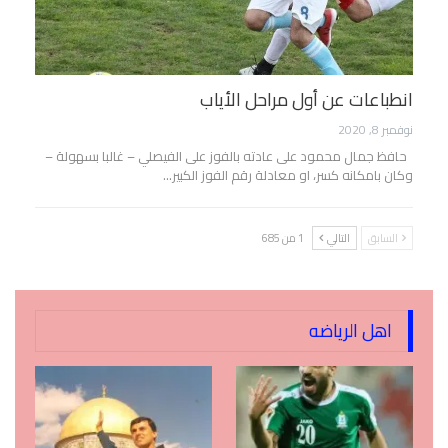
انطباعات عن أول مراحل الأياب
نوفمبر 8, 2020
حافظ جمال محمود على عادته بالفوز على الفيصلي – غالبا بسهولة –
وكان بامكانه كسر، او معادلة رقم الفوز الكبير…
السابق
التالي
1 من 685
اهل الرياضه