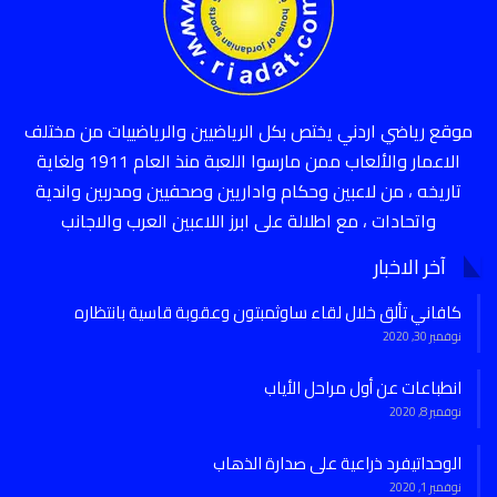
موقع رياضي اردني يختص بكل الرياضيين والرياضييات من مختلف
الاعمار والألعاب ممن مارسوا اللعبة منذ العام 1911 ولغاية
تاريخه ، من لاعبين وحكام واداريين وصحفيين ومدربين واندية
واتحادات ، مع اطلالة على ابرز اللاعبين العرب والاجانب
آخر الاخبار
كافاني تألق خلال لقاء ساوثمبتون وعقوبة قاسية بانتظاره
نوفمبر 30, 2020
انطباعات عن أول مراحل الأياب
نوفمبر 8, 2020
الوحداتيفرد ذراعية على صدارة الذهاب
نوفمبر 1, 2020