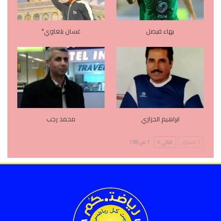
بهاء فيصل
غسان بلعاوي*
ابراهيم الجزازي
محمد رجب
السابق
التالي
1 من 138