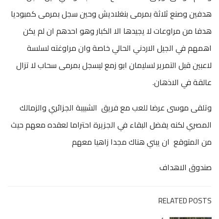
هدفين وصنع ثلاثة بمرمى بنغلاديش وحين سجل بمرمى كمبوديا
هدفا من مراوعات لا يجيدها الا الكبار وهو احدهم ان لم يكن
اهمهم في الجيل الاردني الحالي خاصة وان مراوغته لسلسة
لاعبين قبل التمرير لسليمان ابو زمع ليسجل بمرمى سحاب لا تزال
عالقة في الاذهان.
وتلقى موسى عرضا للعب مع فريق الشبيبة الجزائري والزمالك
المصري لكنه يفضل البقاء في الجزيرة احتراما لعقده معهم حيث
من المتوقع ان يبني هناك مجدا زاهيا معهم
صندوق الاهداف
RELATED POSTS