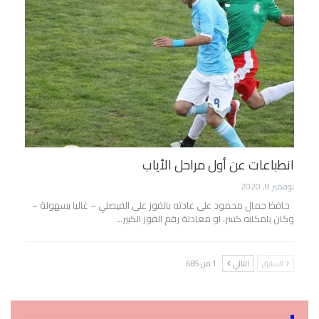
انطباعات عن أول مراحل الأياب
نوفمبر 8, 2020
حافظ جمال محمود على عادته بالفوز على الفيصلي – غالبا بسهولة –
وكان بامكانه كسر، او معادلة رقم الفوز الكبير…
السابق
التالي
1 من 685