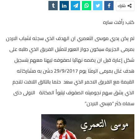
شارك
كتب: رأفت ساره
لم يكن يدري موسى التعمري ان الهدف الذي سجله لشباب الاردن
بمرمى الجزيرة سيكون جواز العبور لتمثيل الفريق الذي طلبه على
شكل إعارة قبل ان يضمه نهائيا لصفوفه ليهنا معهم بتسجيل
هدف غال بمرمى الرمثا يوم 29/9/2017 دشن به مشاركاته
القيمة مع الفريق الاحمر الذي سعد حتما بالتالق اللافت للنجم
الذي يشق سهم نجوميته الصفوف ليتبوأ المكانة الاولى حتى
سماه كثر “ميسي الاردن”