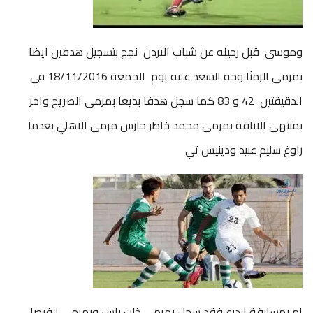
وموسى قبل رحيله عن شباب الاردن نجح بتسجيل هدفين ايضا
بمرمى الرمثا وجه السعد عليه يوم الجمعة 18/11/2016 في
الدقيقتين 42 و 83 كما سجل هدفا بديعا بمرمى الصريح واخر
بمنتهى الاناقة بمرمى محمد خاطر حارس مرمى الاهلي بعدما
راوغ سليم عبيد ودينيس تي
ام بمسابقة الدرع فقد سجل بمرمى ذات راس وبمرمى الفيصلي