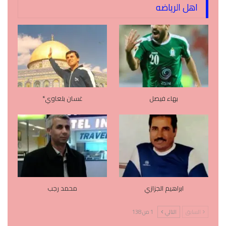
اهل الرياضه
بهاء فيصل
غسان بلعاوي*
ابراهيم الجزازي
محمد رجب
السابق
التالي
1 من 138