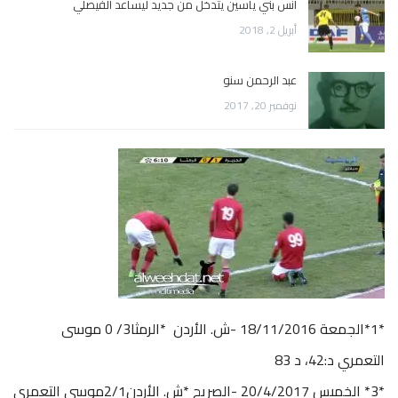
أنس بني ياسين يتدخل من جديد ليساعد الفيصلي
أبريل 2, 2018
عبد الرحمن سنو
نوفمبر 20, 2017
*1*الجمعة 18/11/2016 -ش. الأردن *الرمثا3/ 0 موسى
التعمري د:42، د 83
*3* الخميس 20/4/2017 -الصريح *ش. الأردن2/1موسى التعمري