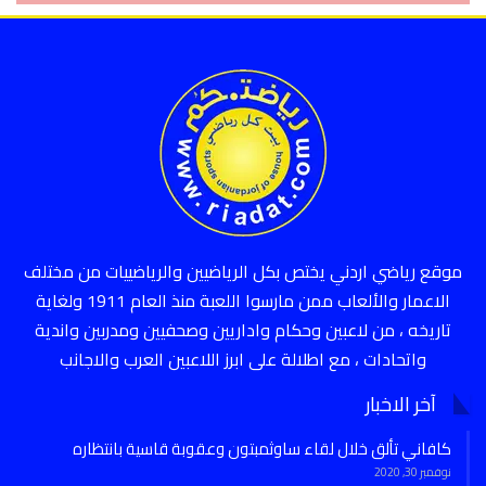
موقع رياضي اردني يختص بكل الرياضيين والرياضييات من مختلف
الاعمار والألعاب ممن مارسوا اللعبة منذ العام 1911 ولغاية
تاريخه ، من لاعبين وحكام واداريين وصحفيين ومدربين واندية
واتحادات ، مع اطلالة على ابرز اللاعبين العرب والاجانب
آخر الاخبار
كافاني تألق خلال لقاء ساوثمبتون وعقوبة قاسية بانتظاره
نوفمبر 30, 2020