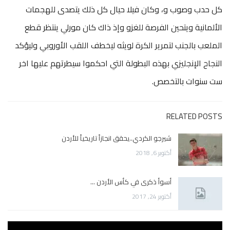
كل حدب وصوب و، وكان فيلا حيال كل ذلك يتصدى للهجمات
الألمانية ويتحين الفرصة للغزو وإذ ذاك كان مورلي ينتظر قطع
الملعب بالجنب لتمرير الكرة لويثه ليخطف اللقب الأوروبي وليؤكد
النجاح الإنجليزي بهذه البطولة التي احكموا سيطرتهم عليها اخر
ست سنوات بالتخصص.
RELATED POSTS
شيرجو الكردي..يحقق انجازاً تاريخياً للأردن
أكتوبر 6, 2018
أسوأ ذكرى في كأس الأردن …
أكتوبر 24, 2017