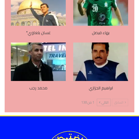
بهاء فيصل
غسان بلعاوي*
ابراهيم الجزازي
محمد رجب
السابق
التالي
1 من 138