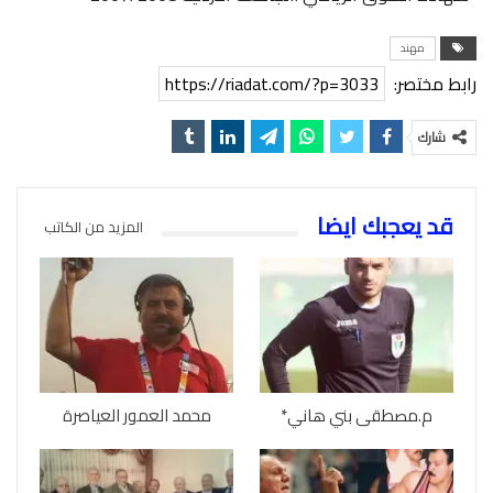
مهند
رابط مختصر:
https://riadat.com/?p=3033
شارك
قد يعجبك ايضا
المزيد من الكاتب
م.مصطقى بني هاني*
محمد العمور العياصرة