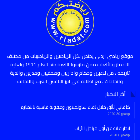
موقع رياضي اردني يختص بكل الرياضيين والرياضييات من مختلف
الاعمار والألعاب ممن مارسوا اللعبة منذ العام 1911 ولغاية
تاريخه ، من لاعبين وحكام واداريين وصحفيين ومدربين واندية
واتحادات ، مع اطلالة على ابرز اللاعبين العرب والاجانب
آخر الاخبار
كافاني تألق خلال لقاء ساوثمبتون وعقوبة قاسية بانتظاره
نوفمبر 30, 2020
انطباعات عن أول مراحل الأياب
نوفمبر 8, 2020