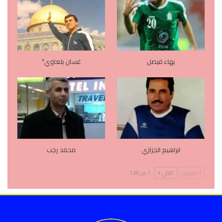
بهاء فيصل
غسان بلعاوي*
ابراهيم الجزازي
محمد رجب
السابق
التالي
1 من 138