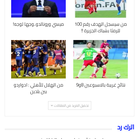
من سيسجل الهدف رقم 100
ميسي ورونالدو..وجها لوجه!
للرمثا بشباك الجزيرة !!
نتائج غريبة بالاسبوعين 8و9
من الهلال للأهلي : ادواردو
بين بلدين
تحميل المزيد من المقالات
اترك رد