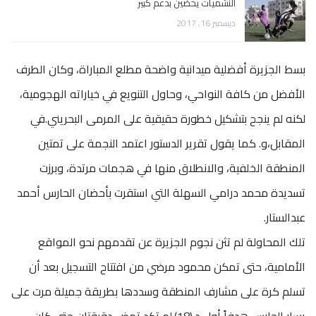
النشميات يحضين بدعم كبير
ديسمبر 16, 2017
بسط الجزيرة أفضلية ميدانية واضحة مطلع المباراة، وكان الطرف
الأفضل من كافة النواحي، وحاول التنويع في خياراته الهجومية،
لكنه لم ينجح بتشكيل خطورة حقيقية على المرمى البحريني.في
المقابل،و. كما يقول تقرير الدستور اعتمد النجمة على تمتين
المنطقة الخلفية، والانطلاق منها في هجمات مرتدة، وبرزت
تسديدة محمد درامي السهلة التي استقرت بأحضان الحارس أحمد
عبدالستار.
تلك المحاولة لم تثن نجوم الجزيرة عن تقدمهم نحو المواقع
الأمامية، حتى تمكن محمود مرضي من افتتاح التسجيل بعد أن
تسلم كرة على مشارف المنطقة وسددها بطريقة جميلة مرت على
يسار الحارس هدفاً أول د.(18).لم تكد تمض دقيقتان حتى كان