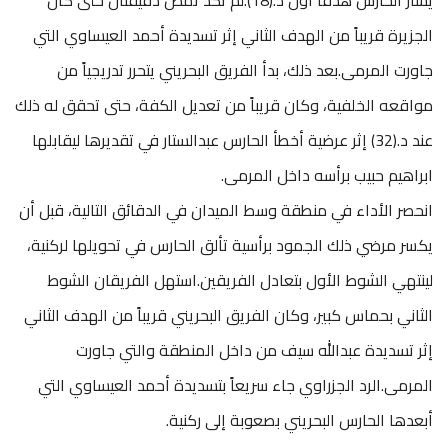
الجزيرة قريباً من الهدف الثاني إثر تسديدة أحمد العيساوي التي
جاورت المرمى.بعد ذلك، بدأ الفريق البحريني يتحرر تدريجياً من
مواقعه الخلفية، وكان قريباً من تعديل الكفة، حتى تحقق له ذلك
عند د.(32) إثر عرضية أخطأ الحارس عبدالستار في تقديرها ليقابلها
ابراهيم حبيب برأسه داخل المرمى.
انحصر الأداء في منطقة وسط الميدان في الدقائق التالية، قبل أن
يكسر مرضي ذلك الجمود برأسية تألق الحارس في تحويلها لركنية،
لينتهي الشوط الأول بتعادل الفريقين.استهل الفريقان الشوط
الثاني بحماس كبير، وكان الفريق البحريني قريباً من الهدف الثاني
إثر تسديدة عبدالله سيف من داخل المنطقة والتي جاورت
المرمى.الرد الجزراوي جاء سريعاً بتسديدة أحمد العيساوي التي
أبعدها الحارس البحريني بصعوبة إلى ركنية.