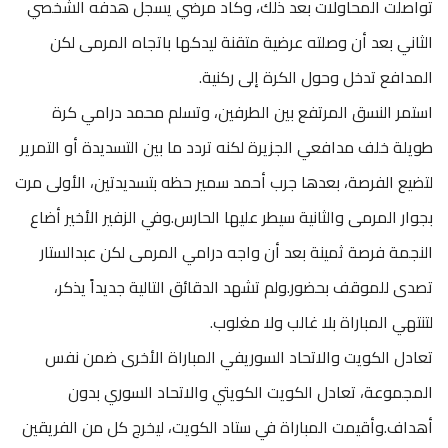
تواصلت المحاولات بعد ذلك، وكاد مرضي يسجل هدفه الشخصي
الثاني بعد أن وصلته عرضية متقنة ليدكها باتجاه المرمى لكن
المدافع تدخل وحول الكرة إلى ركنية.
استمر النسق المرتفع بين الطرفين، وتسلم محمد درامي كرة
طويلة خلف مدافعي الجزيرة لكنه تردد ما بين التسديدة أو التمرير
لتضيع الفرصة، بعدها جرب أحمد سمير حظه بتسديدتين، الأولى مرت
بجوار المرمى والثانية سيطر عليها الحارس.وفي الزفير الأخير أضاع
النجمة فرصة ثمينة بعد أن واجه درامي المرمى لكن عبدالستار
تصدى للموقف بحضور.ولم تشهد الدقائق التالية جديداً يذكر،
لتنتهي المباراة بلا غالب ولا مغلوب.
تعادل الكويت والاتحاد السوريفي المباراة الأخرى ضمن نفس
المجموعة، تعادل الكويت الكويتي والاتحاد السوري بدون
أهداف.وأقيمت المباراة في ستاد الكويت، ليخرج كل من الفريقين