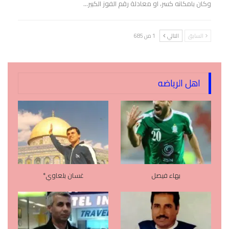
وكان بامكانه كسر، او معادلة رقم الفوز الكبير…
السابق
التالي
1 من 685
اهل الرياضه
بهاء فيصل
غسان بلعاوي*