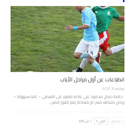
انطباعات عن أول مراحل الأياب
نوفمبر 8, 2020
حافظ جمال محمود على عادته بالفوز على الفيصلي – غالبا بسهولة –
وكان بامكانه كسر، او معادلة رقم الفوز الكبير…
السابق
التالي
1 من 685