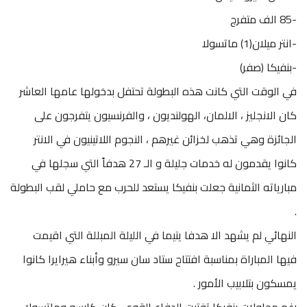
-85 الف متفرج
-انتر ميلان(1) ماتسولا
-بنفيكا (صفر)
في الوقت التي كانت هذه البطولة تحتفل بدخولها عامها العاشر
كان الانجليز ، الالمان، الهولنديون ، والفرنسيون يتفرجون على
الجائزة وهي تذهب لخزائن غيرهم ، النجوم اللاتينيون في الانتر
كانوا يقدمون له خدمات جليلة و الـ 27 هدفاً التي سجلها في
مبارياته الثمانية جعلت بنفيكا يستعد للحرب مع حاملي لقب البطولة
.
النهائي لم يشهد الا هدفا يتيما في الليلة المبللة التي اقيمت
فيها المباراة بمناسبة افتتاح ستاد سان سيرو وأبناء هيرايرا كانوا
يمسكون بتلابيب الأمور .
رغم محاولات بنفيكا تفتيت الدفاع القوي ،كان كارسو وماتسولا