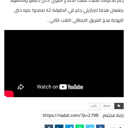
يصنعان هدفا للبرازيلي جاير في الدقيقة 42 صمدوا عليه حتى
النهاية ليحرز الفريق الايطالي اللقب الثاني .
Rafat
رأفت
رابط مختصر:
https://riadat.com/?p=2798