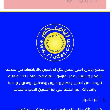
السابق
التالي
1 من 138
موقع رياضي اردني يختص بكل الرياضيين والرياضييات من مختلف
الاعمار والألعاب ممن مارسوا اللعبة منذ العام 1911 ولغاية
تاريخه ، من لاعبين وحكام واداريين وصحفيين ومدربين واندية
واتحادات ، مع اطلالة على ابرز اللاعبين العرب والاجانب
آخر الاخبار
كافاني تألق خلال لقاء ساوثمبتون وعقوبة قاسية بانتظاره