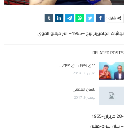
شارك
نهائيات الجامبيزنز لييج –1965– انتر ميلانو القوي
RELATED POSTS
عدي زهران :راي قانوني
مارس 30, 2019
ياسين المعاني
نوفمبر 9, 2017
-28 حزيران-1965
– سان سيرو-ميلان