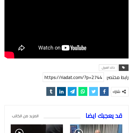
خالد الغول
رابط مختصر:
https://riadat.com/?p=2744
شارك
قد يعجبك ايضا
المزيد من الكاتب