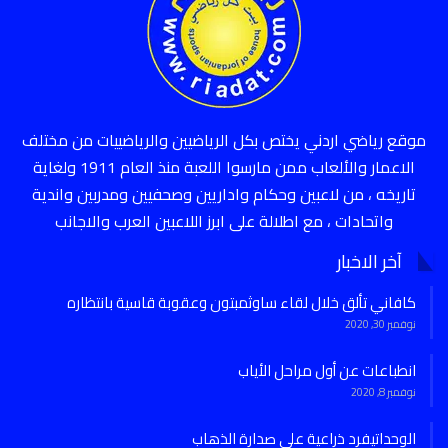
موقع رياضي اردني يختص بكل الرياضيين والرياضييات من مختلف
الاعمار والألعاب ممن مارسوا اللعبة منذ العام 1911 ولغاية
تاريخه ، من لاعبين وحكام واداريين وصحفيين ومدربين واندية
واتحادات ، مع اطلالة على ابرز اللاعبين العرب والاجانب
آخر الاخبار
كافاني تألق خلال لقاء ساوثمبتون وعقوبة قاسية بانتظاره
نوفمبر 30, 2020
انطباعات عن أول مراحل الأياب
نوفمبر 8, 2020
الوحداتيفرد ذراعية على صدارة الذهاب