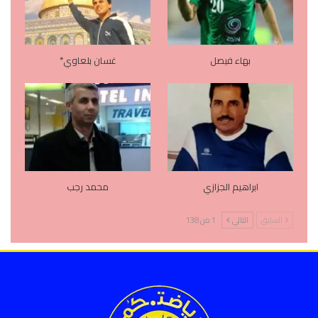
بهاء فيصل
غسان بلعاوي*
ابراهيم الجزازي
محمد رجب
السابق
التالي
1 من 138