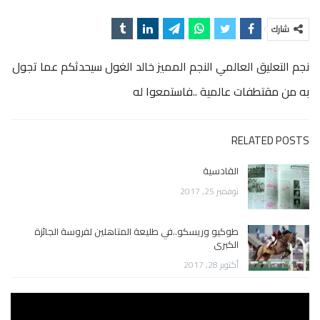
شارك
نجم التعليق العالمي النجم المميز خالد الغول سيحدثكم عما تجول
به من مقتطفات عالمية ..فاستمعوا له
RELATED POSTS
القادسية
نوفمبر 25, 2017
طوكيو وريسكو..في طليعة المتاهلين لفروسة الجائزة
الكبرى
أكتوبر 28, 2017