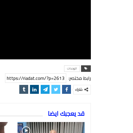
الوحدات
رابط مختصر:
https://riadat.com/?p=2613
شارك
قد يعجبك ايضا