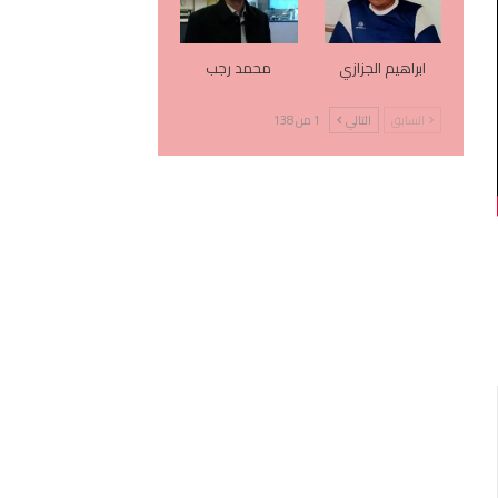
ابراهيم الجزازي
محمد رجب
السابق
التالي
1 من 138