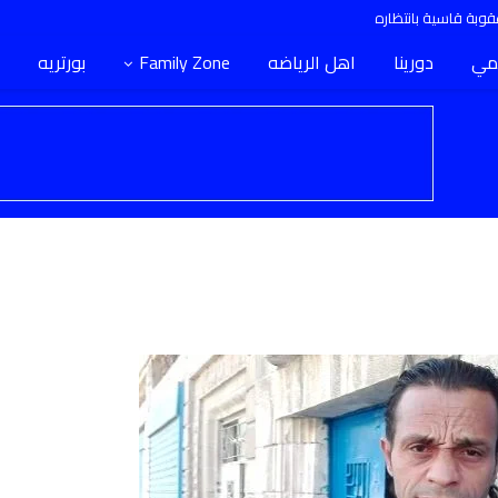
وبة قاسية بانتظاره
مي
دورينا
اهل الرياضه
Family Zone
بورتريه