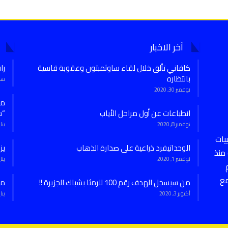
آخر الاخبار
كافاني تألق خلال لقاء ساوثمبتون وعقوبة قاسية
را
بانتظاره
سبتمب
نوفمبر 30, 2020
انطباعات عن أول مراحل الأياب
“س
نوفمبر 8, 2020
يناير 7,
يات
الوحداتيفرد ذراعية على صدارة الذهاب
يز
منذ
نوفمبر 1, 2020
يناير 27,
مع
من سيسجل الهدف رقم 100 للرمثا بشباك الجزيرة !!
من
أكتوبر 3, 2020
يناير 27,