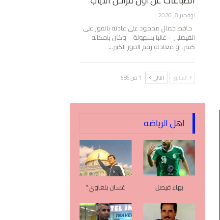
انطباعات عن أول مراحل الأياب
نوفمبر 8, 2020
حافظ جمال محمود على عادته بالفوز على
الفيصلي – غالبا بسهولة – وكان بامكانه
كسر، او معادلة رقم الفوز الكبير…
السابق
التالي
1 من 685
اهل الرياضه
بهاء فيصل
غسان بلعاوي*