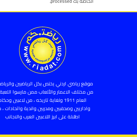
الخاصة بك processed
.
موقع رياضي اردني يختص بكل الرياضيين والرياضي
من مختلف الاعمار والألعاب ممن مارسوا اللعبة 
العام 1911 ولغاية تاريخه ، من لاعبين وحكام
واداريين وصحفيين ومدربين واندية واتحادات ، 
اطلالة على ابرز اللاعبين العرب والاجانب