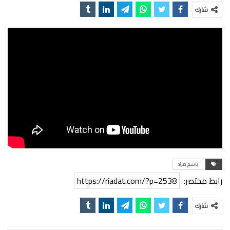
شارك
باسم مراد
رابط مختصر:
https://riadat.com/?p=2538
شارك