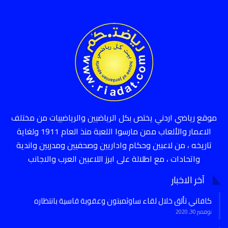
موقع رياضي اردني يختص بكل الرياضيين والرياضييات من مختلف
الاعمار والألعاب ممن مارسوا اللعبة منذ العام 1911 ولغاية
تاريخه ، من لاعبين وحكام واداريين وصحفيين ومدربين واندية
واتحادات ، مع اطلالة على ابرز اللاعبين العرب والاجانب
آخر الاخبار
كافاني تألق خلال لقاء ساوثمبتون وعقوبة قاسية بانتظاره
نوفمبر 30, 2020