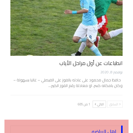
انطباعات عن أول مراحل الأياب
نوفمبر 8, 2020
حافظ جمال محمود على عادته بالفوز على الفيصلي – غالبا بسهولة –
وكان بامكانه كسر، او معادلة رقم الفوز الكبير…
السابق
التالي
1 من 685
اهل الرياضه