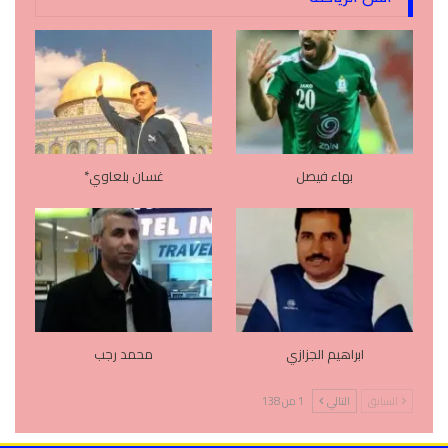
بهاء فيصل
غسان بلعاوي*
ابراهيم الجزازي
محمد رجب
السابق
التالي
1 من 138