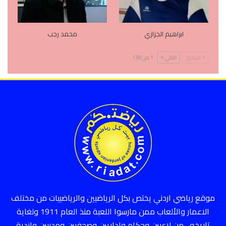
ابراهيم الجزازي
محمد رجب
السابق
التالي
1 من 138
موقع رياضي اردني يختص بكل الرياضيين والرياضييات من مختلف
الاعمار والألعاب ممن مارسوا اللعبة منذ العام 1911 ولغاية
تاريخه ، من لاعبين وحكام واداريين وصحفيين ومدربين واندية