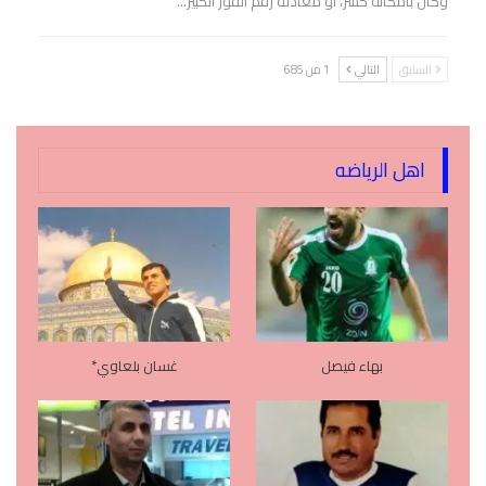
وكان بامكانه كسر، او معادلة رقم الفوز الكبير…
السابق
التالي
1 من 685
اهل الرياضه
بهاء فيصل
غسان بلعاوي*