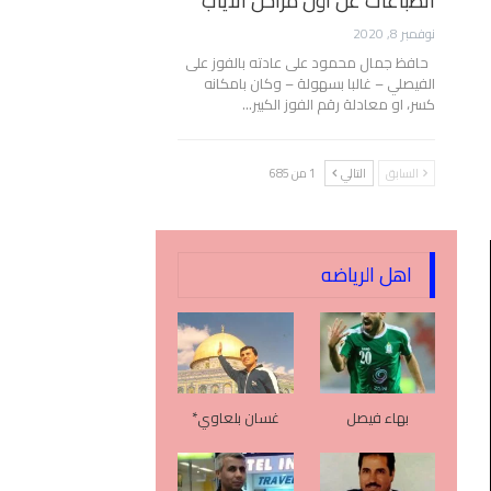
انطباعات عن أول مراحل الأياب
نوفمبر 8, 2020
حافظ جمال محمود على عادته بالفوز على
الفيصلي – غالبا بسهولة – وكان بامكانه
كسر، او معادلة رقم الفوز الكبير…
السابق
التالي
1 من 685
اهل الرياضه
بهاء فيصل
غسان بلعاوي*