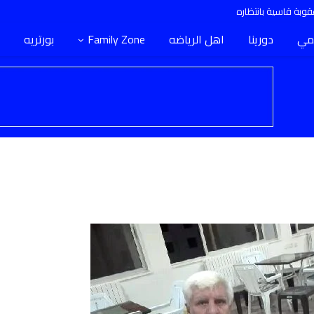
وبة قاسية بانتظاره
مي
دورينا
اهل الرياضه
Family Zone
بورتريه