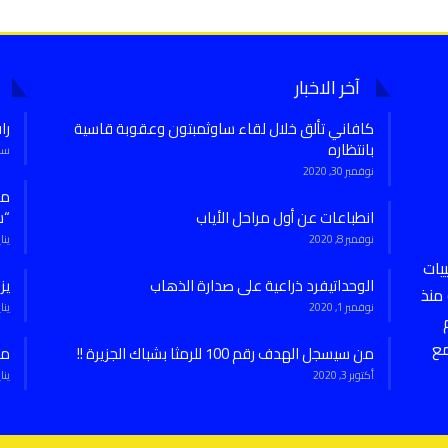
آخر الاخبار
كافاني تألق خلال لقاء ساوثمبتون وعقوبة قاسية
را
بانتظاره
سبتمب
نوفمبر 30, 2020
انطباعات عن أول مراحل الأياب
“س
نوفمبر 8, 2020
يناير 7,
يات
الوحداتيفرد ذراعية على صدارة الذهاب
يز
منذ
نوفمبر 1, 2020
يناير 27,
مع
من سيسجل الهدف رقم 100 للرمثا بشباك الجزيرة !!
من
أكتوبر 3, 2020
يناير 27,