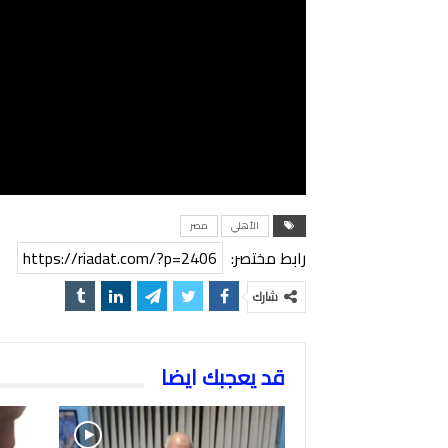
الأهلي
مصر
رابط مختصر:
https://riadat.com/?p=2406
شارك
قد يعجبك ايضا