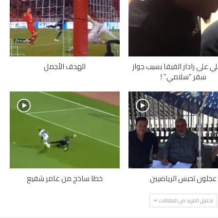
ي على رادار الفيفا بسبب جواز
الهدف الأجمل
سفر “سلامي” !
عجلون تحبس الرياضيين
خطا ساذج من عامر شفيع
تحميل المزيد من المقالات