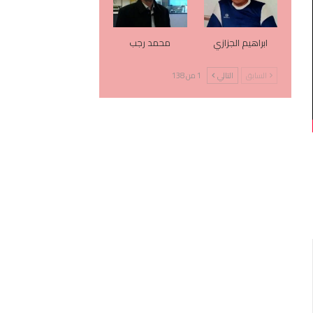
ابراهيم الجزازي
محمد رجب
السابق
التالي
1 من 138