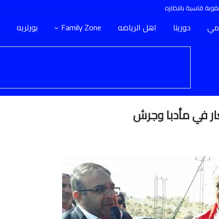
وبة قاسية بانتظاره
مي
دورينا
اهل الرياضه
Family Zone
بورتريه
غار في مأدبا وجرش