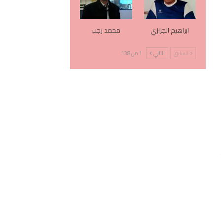
ابراهيم الجزازي
محمد رجب
السابق
التالي
1 من 138