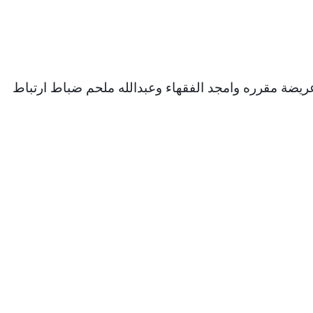
ريضة مقرره وامجد الفقهاء وعبدالله ملحم ضباط ارتباط