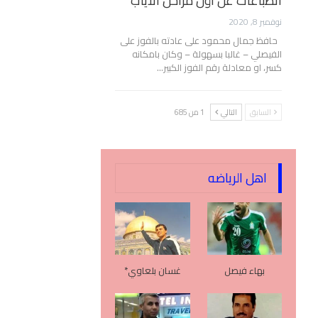
انطباعات عن أول مراحل الأياب
نوفمبر 8, 2020
حافظ جمال محمود على عادته بالفوز على
الفيصلي – غالبا بسهولة – وكان بامكانه
كسر، او معادلة رقم الفوز الكبير…
السابق
التالي
1 من 685
اهل الرياضه
بهاء فيصل
غسان بلعاوي*