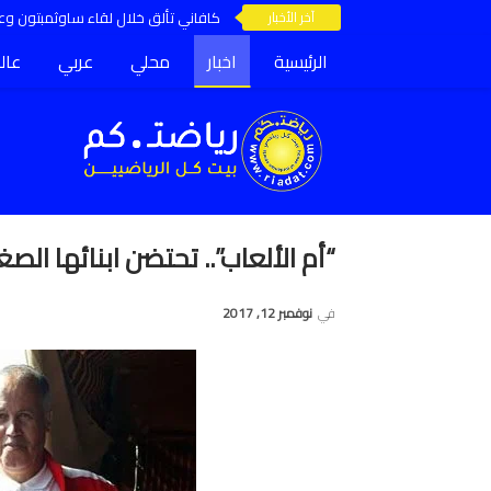
آخر الأخبار
كافاني تألق خلال لقاء ساوثمبتون وعق
الرئيسية
اخبار
محلي
عربي
عال
“أم الألعاب”.. تحتضن ابنائها الص
في
نوفمبر 12, 2017