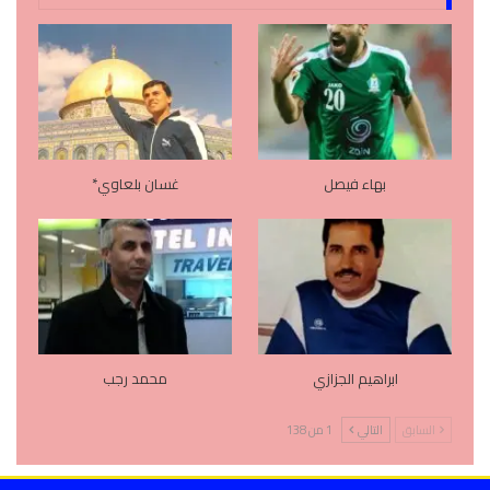
بهاء فيصل
غسان بلعاوي*
ابراهيم الجزازي
محمد رجب
السابق
التالي
1 من 138