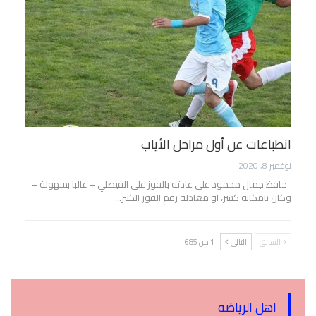
انطباعات عن أول مراحل الأياب
نوفمبر 8, 2020
حافظ جمال محمود على عادته بالفوز على الفيصلي – غالبا بسهولة –
وكان بامكانه كسر، او معادلة رقم الفوز الكبير…
السابق
التالي
1 من 685
اهل الرياضه