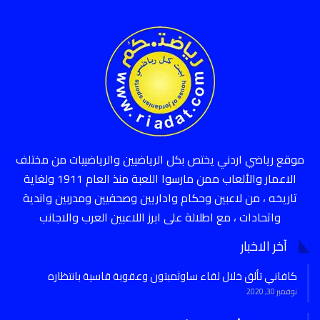
موقع رياضي اردني يختص بكل الرياضيين والرياضييات من مختلف
الاعمار والألعاب ممن مارسوا اللعبة منذ العام 1911 ولغاية
تاريخه ، من لاعبين وحكام واداريين وصحفيين ومدربين واندية
واتحادات ، مع اطلالة على ابرز اللاعبين العرب والاجانب
آخر الاخبار
كافاني تألق خلال لقاء ساوثمبتون وعقوبة قاسية بانتظاره
نوفمبر 30, 2020