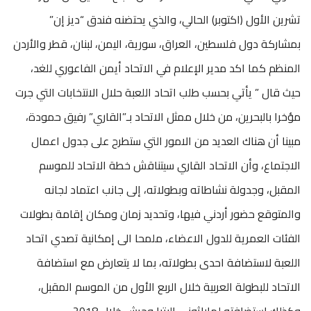
تشرين الأول (اكتوبر) الحالي، والذي يحتضنه فندق “ديز إن”
بمشاركة دول فلسطين، العراق، سورية، اليمن، لبنان، قطر والأردن
المنظم كما اكد مدير الإعلام في الاتحاد أيمن الفاعوري للغد،
حيث قال ” يأتي بحسب طلب اتحاد اللعبة حلال الانتخابات التي جرت
مؤخرا بالبحرين، من خلال ممثل الاتحاد بـ”القاري” رفيق حمودة،
مبينا أن هناك العديد من الامور التي ستطرح على جدول اعمال
الاجتماع، وأن الاتحاد القاري سيتناقش خطة الاتحاد للموسم
المقبل، وجدولة نشاطاته وبطولاته، إلى جانب اعتماد لجانه
والمتوقع حضور أردني فيها، وتحديد زمان ومكان إقامة بطولات
الفئات العمرية للدول الاعضاء، ملمحا الى إمكانية تصدي اتحاد
اللعبة لاستضافة احدى بطولاته، بما لا يتعارض مع استضافة
الاتحاد للبطولة العربية خلال الربع الأول من الموسم المقبل،
وكذلك استضافته لماراثوني البترا وجرش خلال 2018.