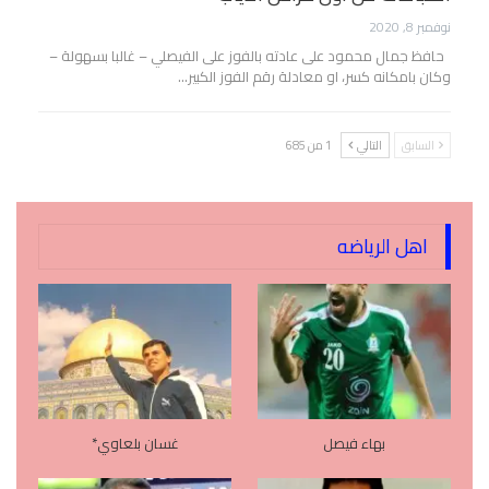
نوفمبر 8, 2020
حافظ جمال محمود على عادته بالفوز على الفيصلي – غالبا بسهولة –
وكان بامكانه كسر، او معادلة رقم الفوز الكبير…
السابق
التالي
1 من 685
اهل الرياضه
بهاء فيصل
غسان بلعاوي*