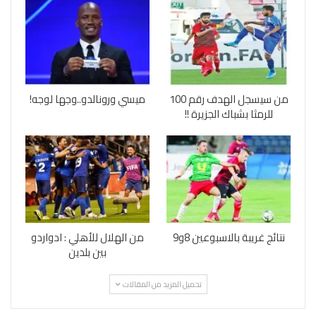
من سيسجل الهدف رقم 100
ميسي ورونالدو..وجها لوجه!
للرمثا بشباك الجزيرة !!
نتائج غريبة بالاسبوعين 8و9
من الهلال للأهلي : ادواردو
بين بلدين
تحميل المزيد من المقالات