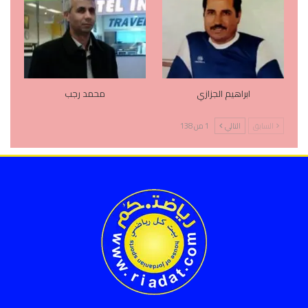
ابراهيم الجزازي
محمد رجب
السابق
التالي
1 من 138