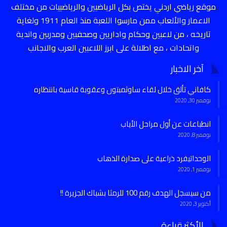
موقع رياضي اردني يختص بكل الرياضيين والرياضييات من مختلف
الاعمار والألعاب ممن مارسوا اللعبة منذ العام 1911 ولغاية
تاريخه ، من لاعبين وحكام واداريين وصحفيين ومدربين واندية
واتحادات ، مع اطلالة على ابرز اللاعبين العرب والاجانب
آخر الاخبار
كافاني تألق خلال لقاء ساوثمبتون وعقوبة قاسية بانتظاره
نوفمبر 30, 2020
انطباعات عن أول مراحل الأياب
نوفمبر 8, 2020
الوحداتيفرد ذراعية على صدارة الذهاب
نوفمبر 1, 2020
من سيسجل الهدف رقم 100 للرمثا بشباك الجزيرة !!
أكتوبر 3, 2020
الأكثر قراءة