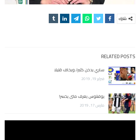
شارك
RELATED POSTS
ساري يدخن كثيرا..ويخاف قليلا
فبراير 19, 2019
يوفنتوس يعرف متى يخسر!
مارس 17, 2019