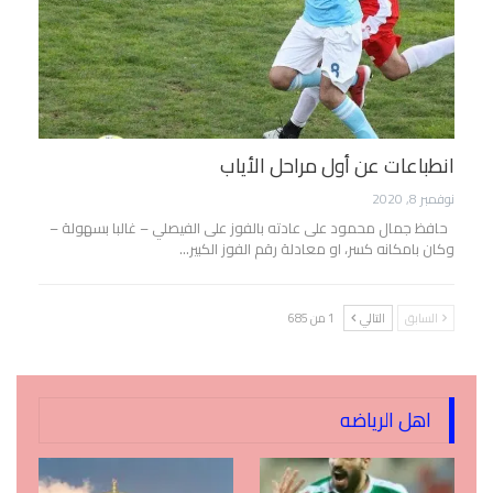
انطباعات عن أول مراحل الأياب
نوفمبر 8, 2020
حافظ جمال محمود على عادته بالفوز على الفيصلي – غالبا بسهولة –
وكان بامكانه كسر، او معادلة رقم الفوز الكبير…
السابق
التالي
1 من 685
اهل الرياضه