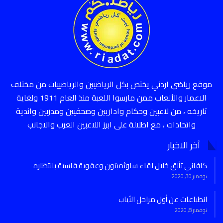
موقع رياضي اردني يختص بكل الرياضيين والرياضييات من مختلف
الاعمار والألعاب ممن مارسوا اللعبة منذ العام 1911 ولغاية
تاريخه ، من لاعبين وحكام واداريين وصحفيين ومدربين واندية
واتحادات ، مع اطلالة على ابرز اللاعبين العرب والاجانب
آخر الاخبار
كافاني تألق خلال لقاء ساوثمبتون وعقوبة قاسية بانتظاره
نوفمبر 30, 2020
انطباعات عن أول مراحل الأياب
نوفمبر 8, 2020