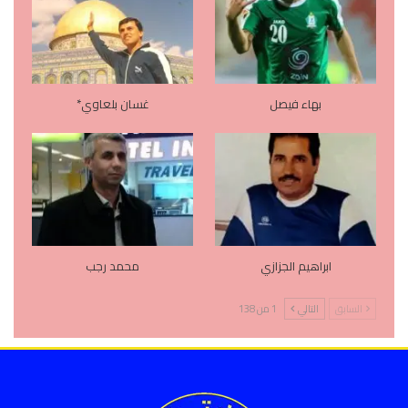
بهاء فيصل
غسان بلعاوي*
ابراهيم الجزازي
محمد رجب
السابق
التالي
1 من 138