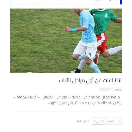
انطباعات عن أول مراحل الأياب
نوفمبر 8, 2020
حافظ جمال محمود على عادته بالفوز على الفيصلي – غالبا بسهولة –
وكان بامكانه كسر، او معادلة رقم الفوز الكبير…
السابق
التالي
1 من 685