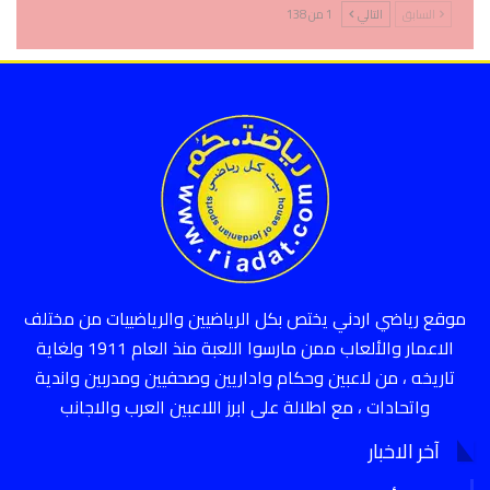
السابق
التالي
1 من 138
موقع رياضي اردني يختص بكل الرياضيين والرياضييات من مختلف
الاعمار والألعاب ممن مارسوا اللعبة منذ العام 1911 ولغاية
تاريخه ، من لاعبين وحكام واداريين وصحفيين ومدربين واندية
واتحادات ، مع اطلالة على ابرز اللاعبين العرب والاجانب
آخر الاخبار