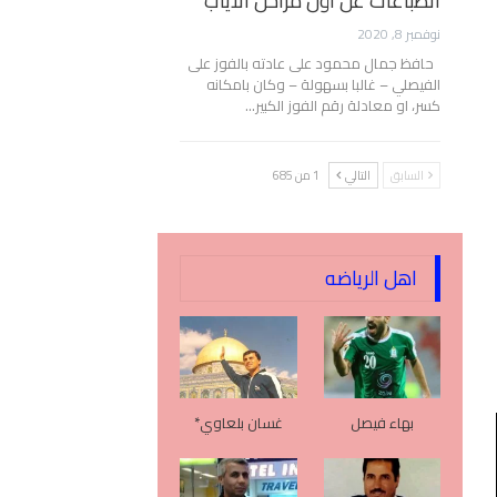
انطباعات عن أول مراحل الأياب
نوفمبر 8, 2020
حافظ جمال محمود على عادته بالفوز على
الفيصلي – غالبا بسهولة – وكان بامكانه
كسر، او معادلة رقم الفوز الكبير…
السابق
التالي
1 من 685
اهل الرياضه
بهاء فيصل
غسان بلعاوي*