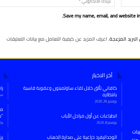
Save my name, email, and website in
لبريد المزعجة.
اعرف المزيد عن كيفية التعامل مع بيانات التعليقات
آخر الاخبار
كافاني تألق خلال لقاء ساوثمبتون وعقوبة قاسية
را
بانتظاره
سبتمب
نوفمبر 30, 2020
انطباعات عن أول مراحل الأياب
“س
نوفمبر 8, 2020
يناير 7,
يات
الوحداتيفرد ذراعية على صدارة الذهاب
يز