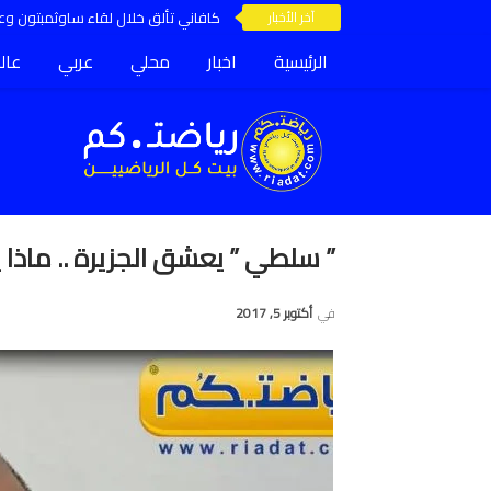
آخر الأخبار
كافاني تألق خلال لقاء ساوثمبتون وعق
الرئيسية
اخبار
محلي
عربي
عال
” سلطي ” يعشق الجزيرة .. ماذا ي
في
أكتوبر 5, 2017