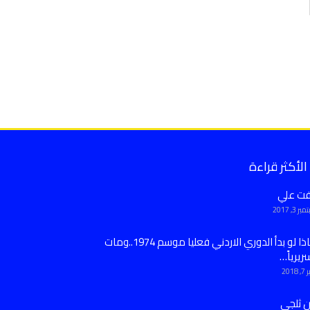
الأكثر قراءة
فت علي
ر 3, 2017
ماذا لو بدأ الدوري الاردني فعليا موسم 1974..ومات
ريرياً…
 2018
ن ثلجي