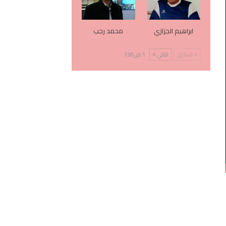
ابراهيم الجزازي
محمد رجب
السابق
التالي
1 من 138