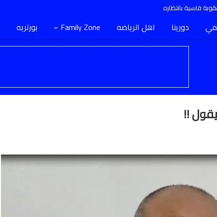
وبة قاسية بانتظاره
مي
دورينا
اهل الرياضه
Family Zone
بورتريه
قول !!