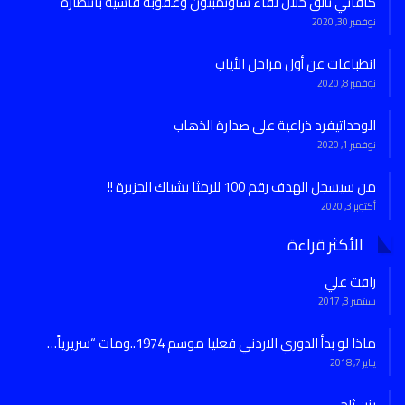
كافاني تألق خلال لقاء ساوثمبتون وعقوبة قاسية بانتظاره
نوفمبر 30, 2020
انطباعات عن أول مراحل الأياب
نوفمبر 8, 2020
الوحداتيفرد ذراعية على صدارة الذهاب
نوفمبر 1, 2020
من سيسجل الهدف رقم 100 للرمثا بشباك الجزيرة !!
أكتوبر 3, 2020
الأكثر قراءة
رافت علي
سبتمبر 3, 2017
ماذا لو بدأ الدوري الاردني فعليا موسم 1974..ومات “سريرياً…
يناير 7, 2018
يزن ثلجي