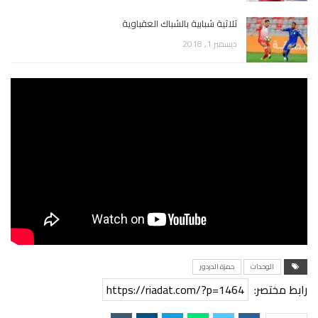
ثلاثية شبابية بالشباك العقباوية
ديسمبر 1, 2018
الوحدات
حمزة الدردور
رابط مختصر:
https://riadat.com/?p=1464