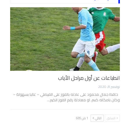
انطباعات عن أول مراحل الأياب
نوفمبر 8, 2020
حافظ جمال محمود على عادته بالفوز على الفيصلي – غالبا بسهولة –
وكان بامكانه كسر، او معادلة رقم الفوز الكبير…
السابق
التالي
1 من 685