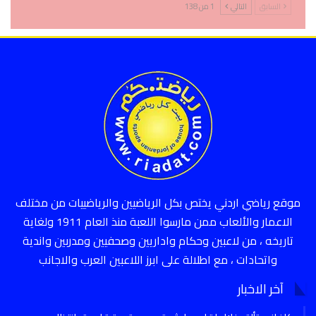
السابق
التالي
1 من 138
موقع رياضي اردني يختص بكل الرياضيين والرياضييات من مختلف
الاعمار والألعاب ممن مارسوا اللعبة منذ العام 1911 ولغاية
تاريخه ، من لاعبين وحكام واداريين وصحفيين ومدربين واندية
واتحادات ، مع اطلالة على ابرز اللاعبين العرب والاجانب
آخر الاخبار