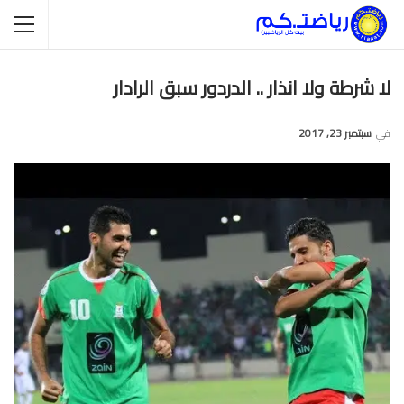
لا شرطة ولا انذار .. الدردور سبق الرادار
في
سبتمبر 23, 2017