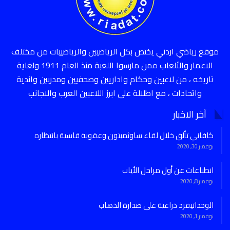
موقع رياضي اردني يختص بكل الرياضيين والرياضييات من مختلف
الاعمار والألعاب ممن مارسوا اللعبة منذ العام 1911 ولغاية
تاريخه ، من لاعبين وحكام واداريين وصحفيين ومدربين واندية
واتحادات ، مع اطلالة على ابرز اللاعبين العرب والاجانب
آخر الاخبار
كافاني تألق خلال لقاء ساوثمبتون وعقوبة قاسية بانتظاره
نوفمبر 30, 2020
انطباعات عن أول مراحل الأياب
نوفمبر 8, 2020
الوحداتيفرد ذراعية على صدارة الذهاب
نوفمبر 1, 2020