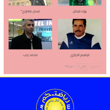
بهاء فيصل
غسان بلعاوي*
ابراهيم الجزازي
محمد رجب
السابق
التالي
1 من 138