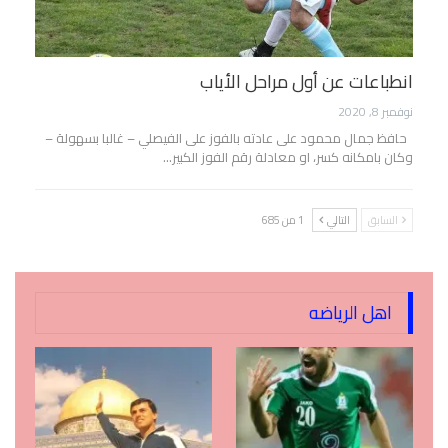
انطباعات عن أول مراحل الأياب
نوفمبر 8, 2020
حافظ جمال محمود على عادته بالفوز على الفيصلي – غالبا بسهولة –
وكان بامكانه كسر، او معادلة رقم الفوز الكبير…
السابق
التالي
1 من 685
اهل الرياضه