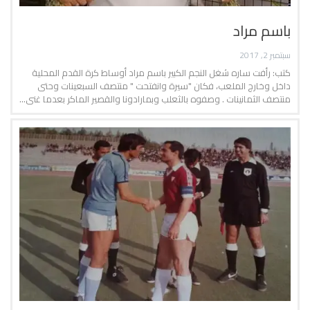
باسم مراد
سبتمبر 2, 2017
كتب: رأفت ساره شغل النجم الكبير باسم مراد أوساط كرة القدم المحلية
داخل وخارج الملعب، فكان "سيرة وانفتحت " منتصف السبعينات وحتى
منتصف الثمانينات . وصفوه بالثعلب وبمارادونا والقصير الماكر بعدما غنى…